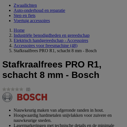
Zwaailichten
Auto-onderhoud en reparatie
Step en fiets
Voertuig accessoires
Home
Industriële benodigdheden en gereedschap
Elektrisch handgereedschap - Accessoires
Accessoires voor freesmachine
(48)
Stafkraalfrees PRO R1, schacht 8 mm - Bosch
Stafkraalfrees PRO R1,
schacht 8 mm - Bosch
(0)
Geen
scorewaarde.
Dezelfde
paginalink.
Nauwkeurig maken van afgeronde randen in hout.
Hoogwaardig hardmetalen snijvlakken voor zuivere en
nauwkeurige sneden.
Lasermarkeringen met technische details en de minimale