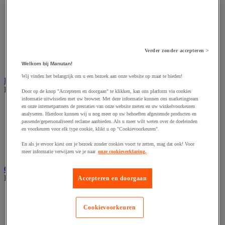
Accessoires voor schaafmachine
Accessoires voor schroevendraaier
Accessoires voor schuurmachine
Accessoires voor slijpmachine
Accessoires voor snij- en snoeigereedschap
Accessoires voor snij-schuurmachine
Verder zonder accepteren >
Accessoires voor spijkermachine
Accessoires voor zaag
Welkom bij Manutan!
Wij vinden het belangrijk om u een bezoek aan onze website op maat te bieden!
Elektrische toebehoren en verlichting
Bekijk de hele productgroep
Door op de knop "Accepteren en doorgaan" te klikken, kan ons platform via cookies
informatie uitwisselen met uw browser. Met deze informatie kunnen ons marketingteam
Accessoires voor elektrisch schakelpaneel
en onze internetpartners de prestaties van onze website meten en uw winkelvoorkeuren
analyseren. Hierdoor kunnen wij u nog meer op uw behoeften afgestemde producten en
Batterij, oplader en kabel
passende/gepersonaliseerd reclame aanbieden. Als u meer wilt weten over de doeleinden
Elektrische kabel
en voorkeuren voor elk type cookie, klikt u op "Cookievoorkeuren".
Elektrische uitrusting
Verlengsnoer, stekkerdoos en kapelhaspel
En als je ervoor kiest om je bezoek zonder cookies voort te zetten, mag dat ook! Voor
Wandcontactdoos en schakelaar
meer informatie verwijzen we je naar
onze cookieverklaring.
Gereedschap opbergen
Bekijk de hele productgroep
Accepteren en doorgaan
Assortimentsdoos en gereedschapkoffer
Gereedschapskist en opbergtas
Cookievoorkeuren
Gereedschapskoffer en versterkte kist
Verrijdbare werktafel