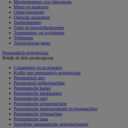
Meetinstrument voor laboratoria
Meten en markeren
Omgevingsmeter
Optische apparatuur
Snelheidsmeter
Teller en hoeveelheidsmeter
Temperatuur- en vochtmeter
Tijdmeting
Topografische meter
Pneumatisch gereedschap
Bekijk de hele productgroep
Compressor en accessoires
Koffer met pneumatisch gereedschap
Pneumatisch mes
Pneumatisch spijkermachine
Pneumatische hamer
Pneumatische klinkhamers
Pneumatische ratel
Pneumatische schuurmachine
Pneumatische slagmoersleutel en boormachine
Pneumatische slijpmachine
Pneumatische zaag
Specifieke pneumatische gereedschappen