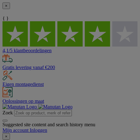
×
{ }
4,1/5 klantbeoordelingen
Gratis levering vanaf €200
Eigen montagedienst
Oplossingen op maat
Zoek
Suggested site content and search history menu
Mijn account
Inloggen
×