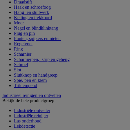
Draadstift
Haak en schroefoog
Hang- en sluitwerk
Ketting en trekkoord
Moer
Nagel en blindklinktang
Plug en pin
Punten, spijkers en nieten
Regelvoet
Ring
Scharnier
Scharnierpen, -strip en geheng
Schroef
Slot
Sluitknop en handgreep
Spie, pen en klem
Trildempend
Industrieel reinigen en ontvetten
Bekijk de hele productgroep
Industriële ontvetter
Industriële reiniger
Las onderhoud
Lekdetectie