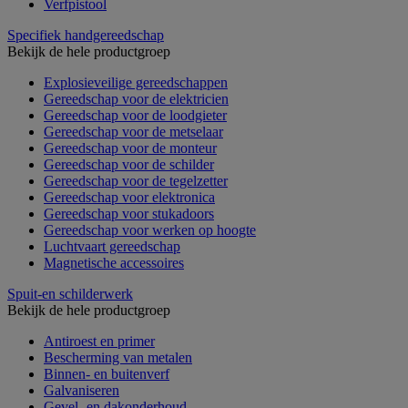
Verfpistool
Specifiek handgereedschap
Bekijk de hele productgroep
Explosieveilige gereedschappen
Gereedschap voor de elektricien
Gereedschap voor de loodgieter
Gereedschap voor de metselaar
Gereedschap voor de monteur
Gereedschap voor de schilder
Gereedschap voor de tegelzetter
Gereedschap voor elektronica
Gereedschap voor stukadoors
Gereedschap voor werken op hoogte
Luchtvaart gereedschap
Magnetische accessoires
Spuit-en schilderwerk
Bekijk de hele productgroep
Antiroest en primer
Bescherming van metalen
Binnen- en buitenverf
Galvaniseren
Gevel- en dakonderhoud