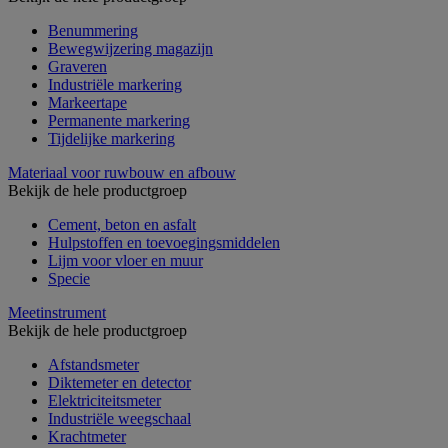
Benummering
Bewegwijzering magazijn
Graveren
Industriële markering
Markeertape
Permanente markering
Tijdelijke markering
Materiaal voor ruwbouw en afbouw
Bekijk de hele productgroep
Cement, beton en asfalt
Hulpstoffen en toevoegingsmiddelen
Lijm voor vloer en muur
Specie
Meetinstrument
Bekijk de hele productgroep
Afstandsmeter
Diktemeter en detector
Elektriciteitsmeter
Industriële weegschaal
Krachtmeter