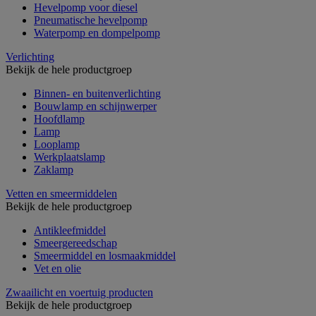
Hevelpomp voor diesel
Pneumatische hevelpomp
Waterpomp en dompelpomp
Verlichting
Bekijk de hele productgroep
Binnen- en buitenverlichting
Bouwlamp en schijnwerper
Hoofdlamp
Lamp
Looplamp
Werkplaatslamp
Zaklamp
Vetten en smeermiddelen
Bekijk de hele productgroep
Antikleefmiddel
Smeergereedschap
Smeermiddel en losmaakmiddel
Vet en olie
Zwaailicht en voertuig producten
Bekijk de hele productgroep