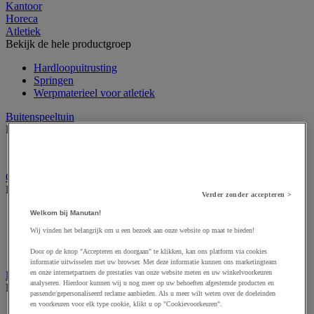
Kantoor
Horeca
Atletiek
Bekijk de hele productgroep
Hardloopuitrusting
Springen
Werpmaterieel voor atletiek
Buitenspeeltuin
Bekijk de hele productgroep
Groot XXL buitenspel
Gymnastiek en artistieke sport
Bekijk de hele productgroep
Verder zonder accepteren >
Circuskunst
Welkom bij Manutan!
Gymuitrusting
Wij vinden het belangrijk om u een bezoek aan onze website op maat te bieden!
Ritmisch gymtoestel
Turntoestel
Door op de knop "Accepteren en doorgaan" te klikken, kan ons platform via cookies
informatie uitwisselen met uw browser. Met deze informatie kunnen ons marketingteam
en onze internetpartners de prestaties van onze website meten en uw winkelvoorkeuren
Krachttraining en fitness
analyseren. Hierdoor kunnen wij u nog meer op uw behoeften afgestemde producten en
Bekijk de hele productgroep
passende/gepersonaliseerd reclame aanbieden. Als u meer wilt weten over de doeleinden
en voorkeuren voor elk type cookie, klikt u op "Cookievoorkeuren".
Fitnessapparaat