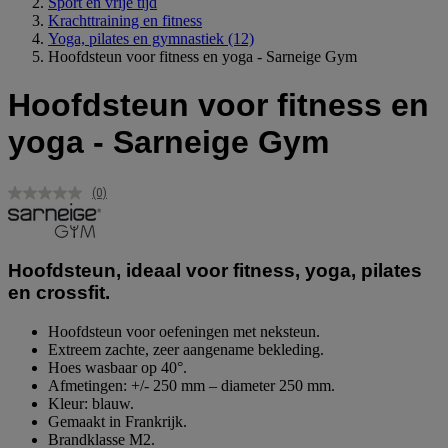
Sport en vrije tijd
Krachttraining en fitness
Yoga, pilates en gymnastiek
(12)
Hoofdsteun voor fitness en yoga - Sarneige Gym
Hoofdsteun voor fitness en
yoga - Sarneige Gym
(0)
Geen
scorewaarde.
Dezelfde
paginalink.
Hoofdsteun, ideaal voor fitness, yoga, pilates
en crossfit.
Hoofdsteun voor oefeningen met neksteun.
Extreem zachte, zeer aangename bekleding.
Hoes wasbaar op 40°.
Afmetingen: +/- 250 mm – diameter 250 mm.
Kleur: blauw.
Gemaakt in Frankrijk.
Brandklasse M2.