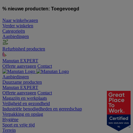
% nieuwe producten:
Toegevoegd
Naar winkelwagen
Verder winkelen
Categorieën
Aanbiedingen
Refurbished producten
Manutan EXPERT
Offerte aanvragen
Contact
Aanbiedingen
Duurzame producten
Manutan EXPERT
Offerte aanvragen
Contact
Magazijn en werkplaats
Veiligheid en gezondheid
Industriële benodigdheden en gereedschap
Verpakking en opslag
Hygiëne
NOV 2025-NOV 2026
Sport en vrije tijd
NL
Terrein