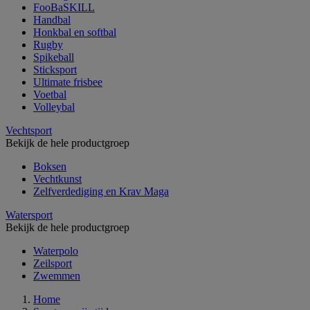
FooBaSKILL
Handbal
Honkbal en softbal
Rugby
Spikeball
Sticksport
Ultimate frisbee
Voetbal
Volleybal
Vechtsport
Bekijk de hele productgroep
Boksen
Vechtkunst
Zelfverdediging en Krav Maga
Watersport
Bekijk de hele productgroep
Waterpolo
Zeilsport
Zwemmen
Home