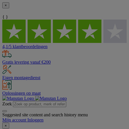
×
{ }
4,1/5 klantbeoordelingen
Gratis levering vanaf €200
Eigen montagedienst
Oplossingen op maat
Zoek
Suggested site content and search history menu
Mijn account
Inloggen
×