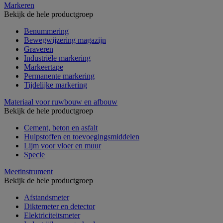
Markeren
Bekijk de hele productgroep
Benummering
Bewegwijzering magazijn
Graveren
Industriële markering
Markeertape
Permanente markering
Tijdelijke markering
Materiaal voor ruwbouw en afbouw
Bekijk de hele productgroep
Cement, beton en asfalt
Hulpstoffen en toevoegingsmiddelen
Lijm voor vloer en muur
Specie
Meetinstrument
Bekijk de hele productgroep
Afstandsmeter
Diktemeter en detector
Elektriciteitsmeter