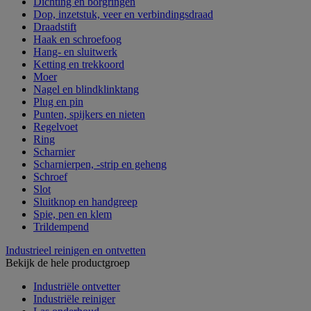
Dichting en borgringen
Dop, inzetstuk, veer en verbindingsdraad
Draadstift
Haak en schroefoog
Hang- en sluitwerk
Ketting en trekkoord
Moer
Nagel en blindklinktang
Plug en pin
Punten, spijkers en nieten
Regelvoet
Ring
Scharnier
Scharnierpen, -strip en geheng
Schroef
Slot
Sluitknop en handgreep
Spie, pen en klem
Trildempend
Industrieel reinigen en ontvetten
Bekijk de hele productgroep
Industriële ontvetter
Industriële reiniger