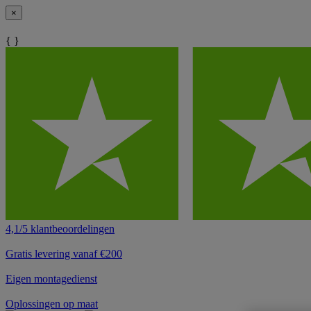
×
{ }
4,1/5 klantbeoordelingen
Gratis levering vanaf €200
Eigen montagedienst
Oplossingen op maat