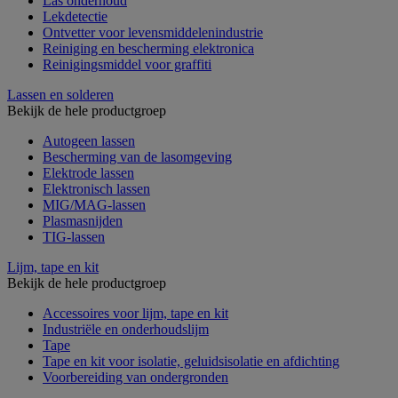
Las onderhoud
Lekdetectie
Ontvetter voor levensmiddelenindustrie
Reiniging en bescherming elektronica
Reinigingsmiddel voor graffiti
Lassen en solderen
Bekijk de hele productgroep
Autogeen lassen
Bescherming van de lasomgeving
Elektrode lassen
Elektronisch lassen
MIG/MAG-lassen
Plasmasnijden
TIG-lassen
Lijm, tape en kit
Bekijk de hele productgroep
Accessoires voor lijm, tape en kit
Industriële en onderhoudslijm
Tape
Tape en kit voor isolatie, geluidsisolatie en afdichting
Voorbereiding van ondergronden