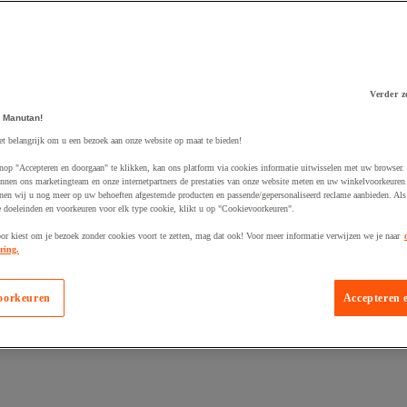
Verder z
 Manutan!
 winkelwagen
et belangrijk om u een bezoek aan onze website op maat te bieden!
nop "Accepteren en doorgaan" te klikken, kan ons platform via cookies informatie uitwisselen met uw browser.
nnen ons marketingteam en onze internetpartners de prestaties van onze website meten en uw winkelvoorkeuren 
nen wij u nog meer op uw behoeften afgestemde producten en passende/gepersonaliseerd reclame aanbieden. Als
 doeleinden en voorkeuren voor elk type cookie, klikt u op "Cookievoorkeuren".
oor kiest om je bezoek zonder cookies voort te zetten, mag dat ook! Voor meer informatie verwijzen we je naar
ring.
oorkeuren
Accepteren 