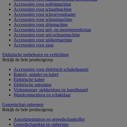
Accessoires voor polijstmachine
Accessoires voor schaafmachine
Accessoires voor schroevendraaier
Accessoires voor schuurmachine
Accessoires voor slijpmachine
Accessoires voor snij- en snoeigereedschap
Accessoires voor snij-schuurmachine
Accessoires voor spijkermachine
Accessoires voor zaag
Elektrische toebehoren en verlichting
Bekijk de hele productgroep
Accessoires voor elektrisch schakelpaneel
Batterij, oplader en kabel
Elektrische kabel
Elektrische uitrusting
Verlengsnoer, stekkerdoos en kapelhaspel
Wandcontactdoos en schakelaar
Gereedschap opbergen
Bekijk de hele productgroep
Assortimentsdoos en gereedschapkoffer
Gereedschapskist en opbergtas