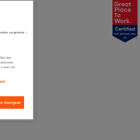
onder accepteren >
NOV 2025-NOV 2026
NL
 Met deze
analyseren.
 u meer wilt
onze
en doorgaan