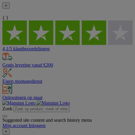
×
{ }
4,1/5 klantbeoordelingen
Gratis levering vanaf €200
Eigen montagedienst
Oplossingen op maat
Zoek
Suggested site content and search history menu
Mijn account
Inloggen
×