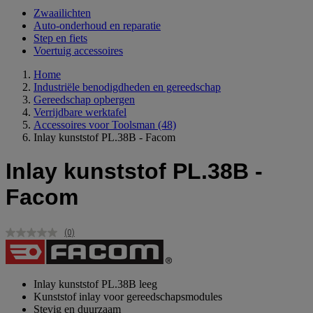
Zwaailichten
Auto-onderhoud en reparatie
Step en fiets
Voertuig accessoires
Home
Industriële benodigdheden en gereedschap
Gereedschap opbergen
Verrijdbare werktafel
Accessoires voor Toolsman
(48)
Inlay kunststof PL.38B - Facom
Inlay kunststof PL.38B -
Facom
(0)
Geen
scorewaarde.
Dezelfde
paginalink.
Inlay kunststof PL.38B leeg
Kunststof inlay voor gereedschapsmodules
Stevig en duurzaam