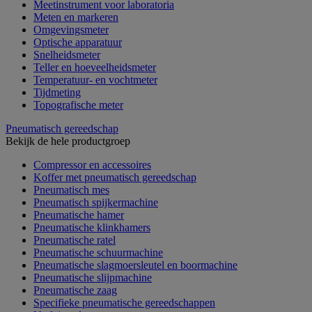
Meetinstrument voor laboratoria
Meten en markeren
Omgevingsmeter
Optische apparatuur
Snelheidsmeter
Teller en hoeveelheidsmeter
Temperatuur- en vochtmeter
Tijdmeting
Topografische meter
Pneumatisch gereedschap
Bekijk de hele productgroep
Compressor en accessoires
Koffer met pneumatisch gereedschap
Pneumatisch mes
Pneumatisch spijkermachine
Pneumatische hamer
Pneumatische klinkhamers
Pneumatische ratel
Pneumatische schuurmachine
Pneumatische slagmoersleutel en boormachine
Pneumatische slijpmachine
Pneumatische zaag
Specifieke pneumatische gereedschappen