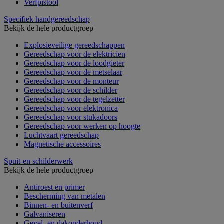
Verfpistool
Specifiek handgereedschap
Bekijk de hele productgroep
Explosieveilige gereedschappen
Gereedschap voor de elektricien
Gereedschap voor de loodgieter
Gereedschap voor de metselaar
Gereedschap voor de monteur
Gereedschap voor de schilder
Gereedschap voor de tegelzetter
Gereedschap voor elektronica
Gereedschap voor stukadoors
Gereedschap voor werken op hoogte
Luchtvaart gereedschap
Magnetische accessoires
Spuit-en schilderwerk
Bekijk de hele productgroep
Antiroest en primer
Bescherming van metalen
Binnen- en buitenverf
Galvaniseren
Gevel- en dakonderhoud