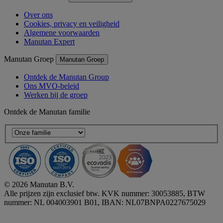
Over ons
Cookies, privacy en veiligheid
Algemene voorwaarden
Manutan Expert
Manutan Groep
Manutan Groep
Ontdek de Manutan Group
Ons MVO-beleid
Werken bij de groep
Ontdek de Manutan familie
© 2026 Manutan B.V.
Alle prijzen zijn exclusief btw. KVK nummer: 30053885, BTW
nummer: NL 004003901 B01, IBAN: NL07BNPA0227675029
Accessibility - some points not compliant