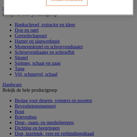
Handgereedschap
Bekijk de hele productgroep
Bankschroef, extractor en klem
Dop en ratel
Gereedschapsset
Hamer en slagwerktuig
Momentsleutel en schroevendraaier
Schroevendraaier en schroefbit
Sleutel
Snijmes, schaar en zaag
Tang
Vijl, schuurvel, schaaf
Hardware
Bekijk de hele productgroep
Beslag voor deuren, vensters en poorten
Bevestigingsmagneet
Bout
Brievenbus
Deur-, raam- en meubelgrepen
Dichting en borgringen
Dop, inzetstuk, veer en verbindingsdraad