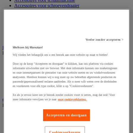
Accessoires voor schaafmachine
Accessoires voor schroevendraaier
Accessoires voor schuurmachine
Accessoires voor slijpmachine
Accessoires voor snij- en snoeigereedschap
Accessoires voor snij-schuurmachine
Accessoires voor spijkermachine
Accessoires voor zaag
Verder zonder accepteren >
Elektrische toebehoren en verlichting
Welkom bij Manutan!
Bekijk de hele productgroep
Wij vinden het belangrijk om u een bezoek aan onze website op maat te bieden!
Accessoires voor elektrisch schakelpaneel
Door op de knop "Accepteren en doorgaan" te klikken, kan ons platform via cookies
Batterij, oplader en kabel
informatie uitwisselen met uw browser. Met deze informatie kunnen ons marketingteam
en onze internetpartners de prestaties van onze website meten en uw winkelvoorkeuren
Elektrische kabel
analyseren. Hierdoor kunnen wij u nog meer op uw behoeften afgestemde producten en
Elektrische uitrusting
passende/gepersonaliseerd reclame aanbieden. Als u meer wilt weten over de doeleinden
Verlengsnoer, stekkerdoos en kapelhaspel
en voorkeuren voor elk type cookie, klikt u op "Cookievoorkeuren".
Wandcontactdoos en schakelaar
En als je ervoor kiest om je bezoek zonder cookies voort te zetten, mag dat ook! Voor
Gereedschap opbergen
meer informatie verwijzen we je naar
onze cookieverklaring.
Bekijk de hele productgroep
Assortimentsdoos en gereedschapkoffer
Accepteren en doorgaan
Gereedschapskist en opbergtas
Gereedschapskoffer en versterkte kist
Verrijdbare werktafel
Cookievoorkeuren