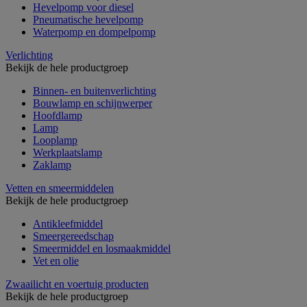
Hevelpomp voor diesel
Pneumatische hevelpomp
Waterpomp en dompelpomp
Verlichting
Bekijk de hele productgroep
Binnen- en buitenverlichting
Bouwlamp en schijnwerper
Hoofdlamp
Lamp
Looplamp
Werkplaatslamp
Zaklamp
Vetten en smeermiddelen
Bekijk de hele productgroep
Antikleefmiddel
Smeergereedschap
Smeermiddel en losmaakmiddel
Vet en olie
Zwaailicht en voertuig producten
Bekijk de hele productgroep