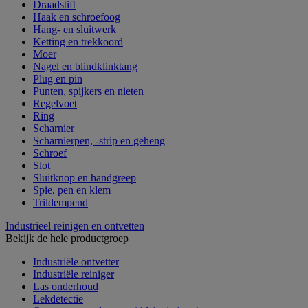
Draadstift
Haak en schroefoog
Hang- en sluitwerk
Ketting en trekkoord
Moer
Nagel en blindklinktang
Plug en pin
Punten, spijkers en nieten
Regelvoet
Ring
Scharnier
Scharnierpen, -strip en geheng
Schroef
Slot
Sluitknop en handgreep
Spie, pen en klem
Trildempend
Industrieel reinigen en ontvetten
Bekijk de hele productgroep
Industriële ontvetter
Industriële reiniger
Las onderhoud
Lekdetectie