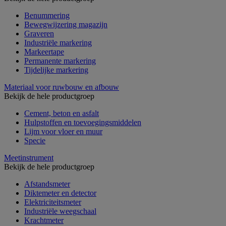
Benummering
Bewegwijzering magazijn
Graveren
Industriële markering
Markeertape
Permanente markering
Tijdelijke markering
Materiaal voor ruwbouw en afbouw
Bekijk de hele productgroep
Cement, beton en asfalt
Hulpstoffen en toevoegingsmiddelen
Lijm voor vloer en muur
Specie
Meetinstrument
Bekijk de hele productgroep
Afstandsmeter
Diktemeter en detector
Elektriciteitsmeter
Industriële weegschaal
Krachtmeter