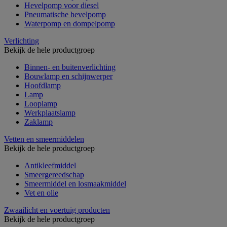
Hevelpomp voor diesel
Pneumatische hevelpomp
Waterpomp en dompelpomp
Verlichting
Bekijk de hele productgroep
Binnen- en buitenverlichting
Bouwlamp en schijnwerper
Hoofdlamp
Lamp
Looplamp
Werkplaatslamp
Zaklamp
Vetten en smeermiddelen
Bekijk de hele productgroep
Antikleefmiddel
Smeergereedschap
Smeermiddel en losmaakmiddel
Vet en olie
Zwaailicht en voertuig producten
Bekijk de hele productgroep