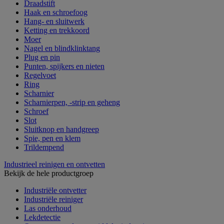
Draadstift
Haak en schroefoog
Hang- en sluitwerk
Ketting en trekkoord
Moer
Nagel en blindklinktang
Plug en pin
Punten, spijkers en nieten
Regelvoet
Ring
Scharnier
Scharnierpen, -strip en geheng
Schroef
Slot
Sluitknop en handgreep
Spie, pen en klem
Trildempend
Industrieel reinigen en ontvetten
Bekijk de hele productgroep
Industriële ontvetter
Industriële reiniger
Las onderhoud
Lekdetectie