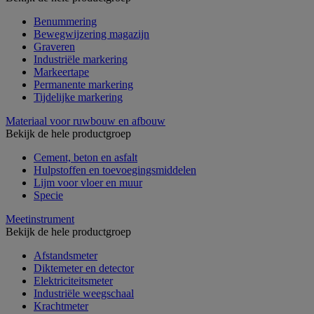
Benummering
Bewegwijzering magazijn
Graveren
Industriële markering
Markeertape
Permanente markering
Tijdelijke markering
Materiaal voor ruwbouw en afbouw
Bekijk de hele productgroep
Cement, beton en asfalt
Hulpstoffen en toevoegingsmiddelen
Lijm voor vloer en muur
Specie
Meetinstrument
Bekijk de hele productgroep
Afstandsmeter
Diktemeter en detector
Elektriciteitsmeter
Industriële weegschaal
Krachtmeter