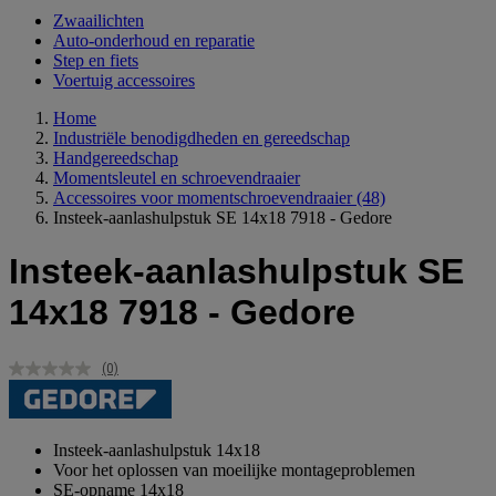
Zwaailichten
Auto-onderhoud en reparatie
Step en fiets
Voertuig accessoires
Home
Industriële benodigdheden en gereedschap
Handgereedschap
Momentsleutel en schroevendraaier
Accessoires voor momentschroevendraaier
(48)
Insteek-aanlashulpstuk SE 14x18 7918 - Gedore
Insteek-aanlashulpstuk SE
14x18 7918 - Gedore
(0)
Geen
scorewaarde.
Dezelfde
paginalink.
Insteek-aanlashulpstuk 14x18
Voor het oplossen van moeilijke montageproblemen
SE-opname 14x18