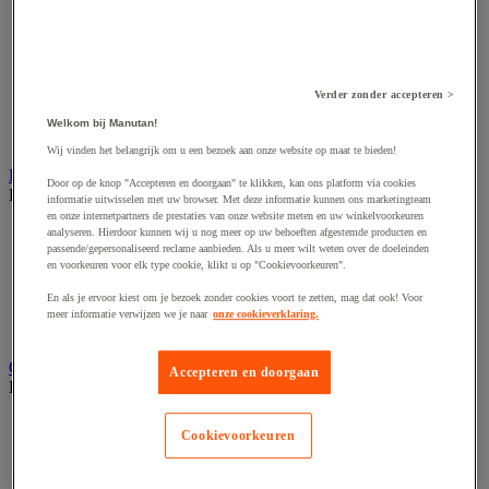
Accessoires voor schaafmachine
Accessoires voor schroevendraaier
Accessoires voor schuurmachine
Accessoires voor slijpmachine
Accessoires voor snij- en snoeigereedschap
Verder zonder accepteren >
Accessoires voor snij-schuurmachine
Accessoires voor spijkermachine
Welkom bij Manutan!
Accessoires voor zaag
Wij vinden het belangrijk om u een bezoek aan onze website op maat te bieden!
Elektrische toebehoren en verlichting
Door op de knop "Accepteren en doorgaan" te klikken, kan ons platform via cookies
Bekijk de hele productgroep
informatie uitwisselen met uw browser. Met deze informatie kunnen ons marketingteam
en onze internetpartners de prestaties van onze website meten en uw winkelvoorkeuren
Accessoires voor elektrisch schakelpaneel
analyseren. Hierdoor kunnen wij u nog meer op uw behoeften afgestemde producten en
Batterij, oplader en kabel
passende/gepersonaliseerd reclame aanbieden. Als u meer wilt weten over de doeleinden
en voorkeuren voor elk type cookie, klikt u op "Cookievoorkeuren".
Elektrische kabel
Elektrische uitrusting
En als je ervoor kiest om je bezoek zonder cookies voort te zetten, mag dat ook! Voor
Verlengsnoer, stekkerdoos en kapelhaspel
meer informatie verwijzen we je naar
onze cookieverklaring.
Wandcontactdoos en schakelaar
Gereedschap opbergen
Accepteren en doorgaan
Bekijk de hele productgroep
Assortimentsdoos en gereedschapkoffer
Cookievoorkeuren
Gereedschapskist en opbergtas
Gereedschapskoffer en versterkte kist
Verrijdbare werktafel