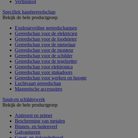
Verfpistool
Specifiek handgereedschap
Bekijk de hele productgroep
Explosieveilige gereedschappen
Gereedschap voor de elektricien
Gereedschap voor de loodgieter
Gereedschap voor de metselaar
Gereedschap voor de monteur
Gereedschap voor de schilder
Gereedschap voor de tegelzetter
Gereedschap voor elektronica
Gereedschap voor stukadoors
Gereedschap voor werken op hoogte
Luchtvaart gereedschap
Magnetische accessoires
Spuit-en schilderwerk
Bekijk de hele productgroep
Antiroest en primer
Bescherming van metalen
Binnen- en buitenverf
Galvaniseren
Gevel- en dakonderhoud