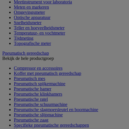
Meetinstrument voor laboratoria
Meten en markeren
Omgevingsmeter
Optische apparatuur
Snelheidsmeter
Teller en hoeveelheidsmeter
Temperatuur- en vochtmeter
Tijdmeting
Topografische meter
Pneumatisch gereedschap
Bekijk de hele productgroep
Compressor en accessoires
Koffer met pneumatisch gereedschap
Pneumatisch mes
Pneumatisch spijkermachine
Pneumatische hamer
Pneumatische klinkhamers
Pneumatische ratel
Pneumatische schuurmachine
Pneumatische slagmoersleutel en boormachine
Pneumatische slijpmachine
Pneumatische zaag
Specifieke pneumatische gereedschappen