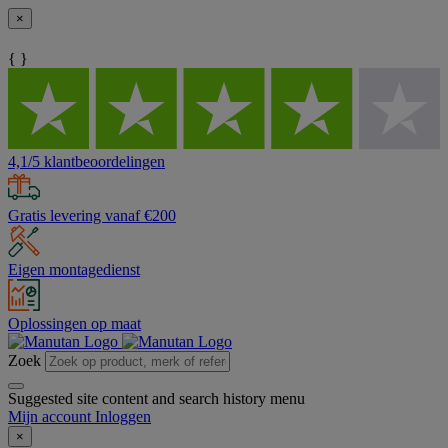
×
{ }
4,1/5 klantbeoordelingen
Gratis levering vanaf €200
Eigen montagedienst
Oplossingen op maat
Zoek
Suggested site content and search history menu
Mijn account
Inloggen
×