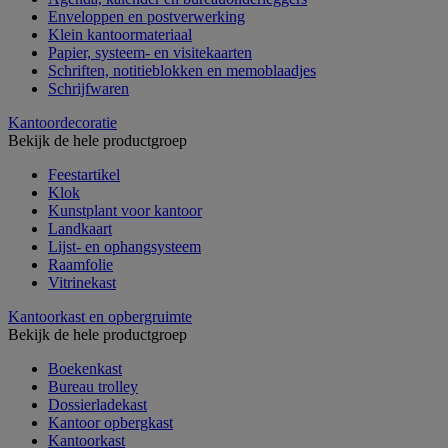
Enveloppen en postverwerking
Klein kantoormateriaal
Papier, systeem- en visitekaarten
Schriften, notitieblokken en memoblaadjes
Schrijfwaren
Kantoordecoratie
Bekijk de hele productgroep
Feestartikel
Klok
Kunstplant voor kantoor
Landkaart
Lijst- en ophangsysteem
Raamfolie
Vitrinekast
Kantoorkast en opbergruimte
Bekijk de hele productgroep
Boekenkast
Bureau trolley
Dossierladekast
Kantoor opbergkast
Kantoorkast