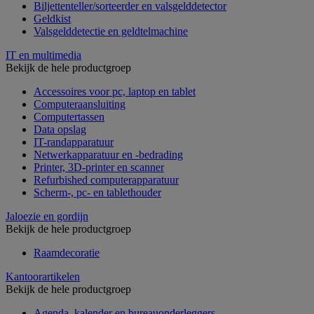
Biljettenteller/sorteerder en valsgelddetector
Geldkist
Valsgelddetectie en geldtelmachine
IT en multimedia
Bekijk de hele productgroep
Accessoires voor pc, laptop en tablet
Computeraansluiting
Computertassen
Data opslag
IT-randapparatuur
Netwerkapparatuur en -bedrading
Printer, 3D-printer en scanner
Refurbished computerapparatuur
Scherm-, pc- en tablethouder
Jaloezie en gordijn
Bekijk de hele productgroep
Raamdecoratie
Kantoorartikelen
Bekijk de hele productgroep
Agenda, kalender en bureauonderleggers