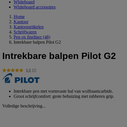
Whiteboard
Whiteboard accessoires
Home
Kantoor
Kantoorartikelen
Schrijfwaren
Pen en fineliner
(48)
Intrekbare balpen Pilot G2
Intrekbare balpen Pilot G2
5.0
(1)
Lees
1
beoordeling.
Dezelfde
paginalink.
Intrekbare pen met vormvaste bal van wolfraamcarbide.
Groot schrijfcomfort: grote behuizing met rubberen grip.
Volledige beschrijving...