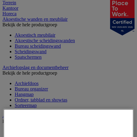
Terrein
Kantoor
Horeca
Akoestische wanden en meubilair
Bekijk de hele productgroep
NOV 2025-NOV 2026
NL
Akoestisch meubilair
Akoestische scheidingswanden
Bureau scheidingswand
Scheidingswand
Spatschermen
Archiefopslag en documentbeheer
Bekijk de hele productgroep
Archiefdoos
Bureau organizer
Hangmap
Ordner, tabblad en showtas
Sorteermap
Audiovisueel
Bekijk de hele productgroep
Aansluitingen audio en video