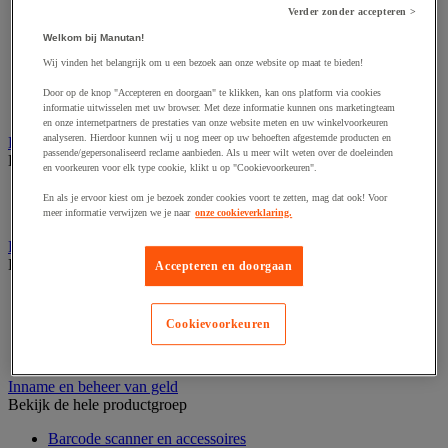
Audio- en Hi-Fi-apparatuur
Verder zonder accepteren >
Dynamisch en interactief weergavesysteem
Fotocamera, videocamera en verrekijker
Welkom bij Manutan!
Professionele audio en geluidsopname
Wij vinden het belangrijk om u een bezoek aan onze website op maat te bieden!
Projectie en videoprojectie-apparatuur
Studioverlichting en accessoires
Door op de knop "Accepteren en doorgaan" te klikken, kan ons platform via cookies
Tv, dvd-speler en Blu-ray
informatie uitwisselen met uw browser. Met deze informatie kunnen ons marketingteam
en onze internetpartners de prestaties van onze website meten en uw winkelvoorkeuren
analyseren. Hierdoor kunnen wij u nog meer op uw behoeften afgestemde producten en
Bewegwijzering en aanduidingsborden
passende/gepersonaliseerd reclame aanbieden. Als u meer wilt weten over de doeleinden
Bekijk de hele productgroep
en voorkeuren voor elk type cookie, klikt u op "Cookievoorkeuren".
Deurnaambord
En als je ervoor kiest om je bezoek zonder cookies voort te zetten, mag dat ook! Voor
Pictogram
meer informatie verwijzen we je naar
onze cookieverklaring.
Folderrek en -houder
Bekijk de hele productgroep
Accepteren en doorgaan
Folderrek
Mobiel folderrek
Cookievoorkeuren
Tafel folderstandaard
Wandfolderhouder
Inname en beheer van geld
Bekijk de hele productgroep
Barcode scanner en accessoires