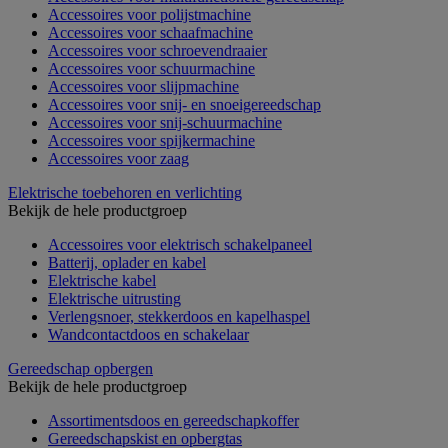
Accessoires voor polijstmachine
Accessoires voor schaafmachine
Accessoires voor schroevendraaier
Accessoires voor schuurmachine
Accessoires voor slijpmachine
Accessoires voor snij- en snoeigereedschap
Accessoires voor snij-schuurmachine
Accessoires voor spijkermachine
Accessoires voor zaag
Elektrische toebehoren en verlichting
Bekijk de hele productgroep
Accessoires voor elektrisch schakelpaneel
Batterij, oplader en kabel
Elektrische kabel
Elektrische uitrusting
Verlengsnoer, stekkerdoos en kapelhaspel
Wandcontactdoos en schakelaar
Gereedschap opbergen
Bekijk de hele productgroep
Assortimentsdoos en gereedschapkoffer
Gereedschapskist en opbergtas