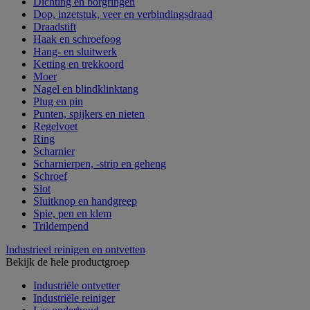
Dichting en borgringen
Dop, inzetstuk, veer en verbindingsdraad
Draadstift
Haak en schroefoog
Hang- en sluitwerk
Ketting en trekkoord
Moer
Nagel en blindklinktang
Plug en pin
Punten, spijkers en nieten
Regelvoet
Ring
Scharnier
Scharnierpen, -strip en geheng
Schroef
Slot
Sluitknop en handgreep
Spie, pen en klem
Trildempend
Industrieel reinigen en ontvetten
Bekijk de hele productgroep
Industriële ontvetter
Industriële reiniger