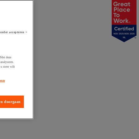
onder accepteren >
NOV 2025-NOV 2026
NL
 Met deze
analyseren.
 u meer wilt
onze
en doorgaan