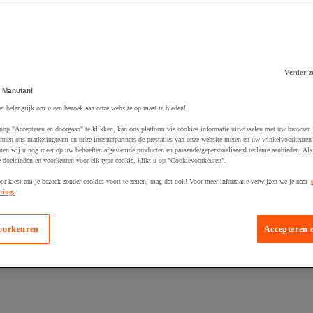
Verder z
 Manutan!
 winkelwagen
et belangrijk om u een bezoek aan onze website op maat te bieden!
nop "Accepteren en doorgaan" te klikken, kan ons platform via cookies informatie uitwisselen met uw browser.
nnen ons marketingteam en onze internetpartners de prestaties van onze website meten en uw winkelvoorkeuren 
nen wij u nog meer op uw behoeften afgestemde producten en passende/gepersonaliseerd reclame aanbieden. Als
 doeleinden en voorkeuren voor elk type cookie, klikt u op "Cookievoorkeuren".
oor kiest om je bezoek zonder cookies voort te zetten, mag dat ook! Voor meer informatie verwijzen we je naar
ring.
oorkeuren
Accepteren 