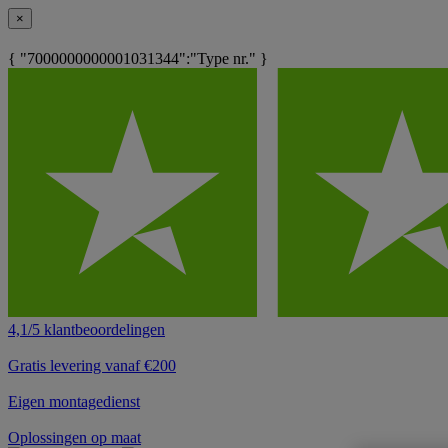
×
{ "7000000000001031344":"Type nr." }
4,1/5 klantbeoordelingen
Gratis levering vanaf €200
Eigen montagedienst
Oplossingen op maat