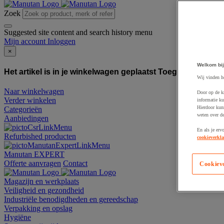
Zoek
Suggested site content and search history menu
Mijn account
Inloggen
×
Welkom bij
Het artikel is in je winkelwagen geplaatst
Toegevoegd aan
Wij vinden h
Naar winkelwagen
Door op de k
Verder winkelen
informatie ku
Hierdoor kun
Categorieën
weten over de
Aanbiedingen
En als je erv
Refurbished producten
cookieverkla
Manutan EXPERT
Offerte aanvragen
Contact
Cookiev
Magazijn en werkplaats
Veiligheid en gezondheid
Industriële benodigdheden en gereedschap
Verpakking en opslag
Hygiëne