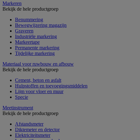
Markeren
Bekijk de hele productgroep
Benummering
Bewegwijzering magazijn
Graveren
Industriële markering
Markeertape
Permanente markering
Tijdelijke markering
Materiaal voor ruwbouw en afbouw
Bekijk de hele productgroep
Cement, beton en asfalt
Hulpstoffen en toevoegingsmiddelen
Lijm voor vloer en muur
Specie
Meetinstrument
Bekijk de hele productgroep
Afstandsmeter
Diktemeter en detector
Elektriciteitsmeter