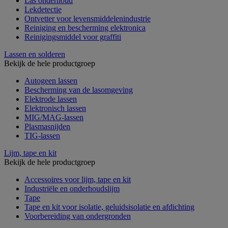
Las onderhoud
Lekdetectie
Ontvetter voor levensmiddelenindustrie
Reiniging en bescherming elektronica
Reinigingsmiddel voor graffiti
Lassen en solderen
Bekijk de hele productgroep
Autogeen lassen
Bescherming van de lasomgeving
Elektrode lassen
Elektronisch lassen
MIG/MAG-lassen
Plasmasnijden
TIG-lassen
Lijm, tape en kit
Bekijk de hele productgroep
Accessoires voor lijm, tape en kit
Industriële en onderhoudslijm
Tape
Tape en kit voor isolatie, geluidsisolatie en afdichting
Voorbereiding van ondergronden