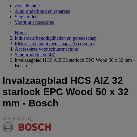
Zwaailichten
Auto-onderhoud en reparatie
Step en fiets
Voertuig accessoires
Home
Industriële benodigdheden en gereedschap
Elektrisch handgereedschap - Accessoires
Accessoires voor schuurmachine
Schuurmiddelen
(48)
Invalzaagblad HCS AIZ 32 starlock EPC Wood 50 x 32 mm -
Bosch
Invalzaagblad HCS AIZ 32
starlock EPC Wood 50 x 32
mm - Bosch
(0)
Geen
scorewaarde.
Dezelfde
paginalink.