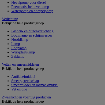
Hevelpomp voor diesel
Pneumatische hevelpomp
Waterpomp en dompelpomp
Verlichting
Bekijk de hele productgroep
Binnen- en buitenverlichting
Bouwlamp en schijnwerper
Hoofdlamp
Lamp
Looplamp
Werkplaatslamp
Zaklamp
Vetten en smeermiddelen
Bekijk de hele productgroep
Antikleefmiddel
Smeergereedschap
Smeermiddel en losmaakmiddel
Vet en olie
Zwaailicht en voertuig producten
Bekijk de hele productgroep