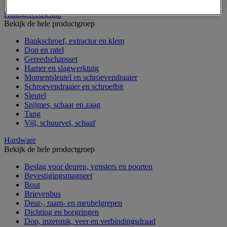
Handgereedschap
Bekijk de hele productgroep
Bankschroef, extractor en klem
Dop en ratel
Gereedschapsset
Hamer en slagwerktuig
Momentsleutel en schroevendraaier
Schroevendraaier en schroefbit
Sleutel
Snijmes, schaar en zaag
Tang
Vijl, schuurvel, schaaf
Hardware
Bekijk de hele productgroep
Beslag voor deuren, vensters en poorten
Bevestigingsmagneet
Bout
Brievenbus
Deur-, raam- en meubelgrepen
Dichting en borgringen
Dop, inzetstuk, veer en verbindingsdraad