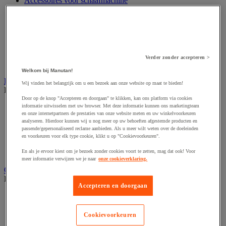
Accessoires voor schaafmachine
Accessoires voor schroevendraaier
Accessoires voor schuurmachine
Accessoires voor slijpmachine
Accessoires voor snij- en snoeigereedschap
Accessoires voor snij-schuurmachine
Accessoires voor spijkermachine
Verder zonder accepteren >
Accessoires voor zaag
Welkom bij Manutan!
Elektrische toebehoren en verlichting
Wij vinden het belangrijk om u een bezoek aan onze website op maat te bieden!
Bekijk de hele productgroep
Door op de knop "Accepteren en doorgaan" te klikken, kan ons platform via cookies
Accessoires voor elektrisch schakelpaneel
informatie uitwisselen met uw browser. Met deze informatie kunnen ons marketingteam
en onze internetpartners de prestaties van onze website meten en uw winkelvoorkeuren
Batterij, oplader en kabel
analyseren. Hierdoor kunnen wij u nog meer op uw behoeften afgestemde producten en
Elektrische kabel
passende/gepersonaliseerd reclame aanbieden. Als u meer wilt weten over de doeleinden
Elektrische uitrusting
en voorkeuren voor elk type cookie, klikt u op "Cookievoorkeuren".
Verlengsnoer, stekkerdoos en kapelhaspel
Wandcontactdoos en schakelaar
En als je ervoor kiest om je bezoek zonder cookies voort te zetten, mag dat ook! Voor
meer informatie verwijzen we je naar
onze cookieverklaring.
Gereedschap opbergen
Bekijk de hele productgroep
Accepteren en doorgaan
Assortimentsdoos en gereedschapkoffer
Gereedschapskist en opbergtas
Gereedschapskoffer en versterkte kist
Cookievoorkeuren
Verrijdbare werktafel