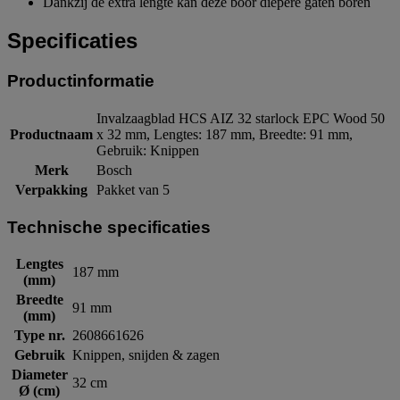
Dankzij de extra lengte kan deze boor diepere gaten boren
Specificaties
Productinformatie
Invalzaagblad HCS AIZ 32 starlock EPC Wood 50
Productnaam
x 32 mm, Lengtes: 187 mm, Breedte: 91 mm,
Gebruik: Knippen
Merk
Bosch
Verpakking
Pakket van 5
Technische specificaties
Lengtes
187 mm
(mm)
Breedte
91 mm
(mm)
Type nr.
2608661626
Gebruik
Knippen, snijden & zagen
Diameter
32 cm
Ø (cm)