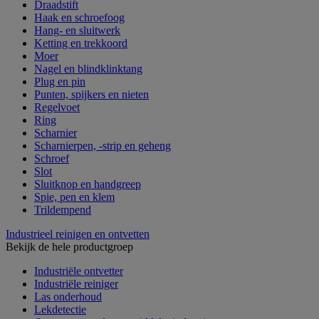
Draadstift
Haak en schroefoog
Hang- en sluitwerk
Ketting en trekkoord
Moer
Nagel en blindklinktang
Plug en pin
Punten, spijkers en nieten
Regelvoet
Ring
Scharnier
Scharnierpen, -strip en geheng
Schroef
Slot
Sluitknop en handgreep
Spie, pen en klem
Trildempend
Industrieel reinigen en ontvetten
Bekijk de hele productgroep
Industriële ontvetter
Industriële reiniger
Las onderhoud
Lekdetectie