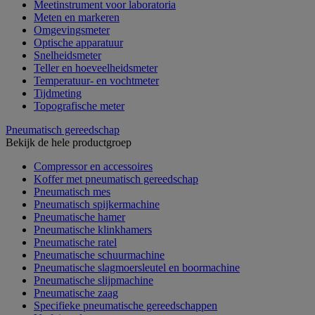
Meetinstrument voor laboratoria
Meten en markeren
Omgevingsmeter
Optische apparatuur
Snelheidsmeter
Teller en hoeveelheidsmeter
Temperatuur- en vochtmeter
Tijdmeting
Topografische meter
Pneumatisch gereedschap
Bekijk de hele productgroep
Compressor en accessoires
Koffer met pneumatisch gereedschap
Pneumatisch mes
Pneumatisch spijkermachine
Pneumatische hamer
Pneumatische klinkhamers
Pneumatische ratel
Pneumatische schuurmachine
Pneumatische slagmoersleutel en boormachine
Pneumatische slijpmachine
Pneumatische zaag
Specifieke pneumatische gereedschappen