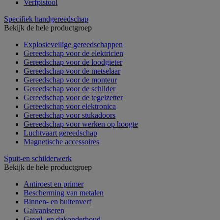
Verfpistool
Specifiek handgereedschap
Bekijk de hele productgroep
Explosieveilige gereedschappen
Gereedschap voor de elektricien
Gereedschap voor de loodgieter
Gereedschap voor de metselaar
Gereedschap voor de monteur
Gereedschap voor de schilder
Gereedschap voor de tegelzetter
Gereedschap voor elektronica
Gereedschap voor stukadoors
Gereedschap voor werken op hoogte
Luchtvaart gereedschap
Magnetische accessoires
Spuit-en schilderwerk
Bekijk de hele productgroep
Antiroest en primer
Bescherming van metalen
Binnen- en buitenverf
Galvaniseren
Gevel- en dakonderhoud