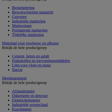
Benummering
Bewegwijzering magazijn
Graveren
Industriële markering
Markeertape
Permanente markering
Tijdelijke markering
Materiaal voor ruwbouw en afbouw
Bekijk de hele productgroep
Cement, beton en asfalt
Hulpstoffen en toevoegingsmiddelen
Lijm voor vloer en muur
Specie
Meetinstrument
Bekijk de hele productgroep
Afstandsmeter
Diktemeter en detector
Elektriciteitsmeter
Industriële weegschaal
Krachtmeter