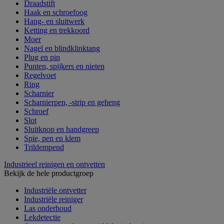
Draadstift
Haak en schroefoog
Hang- en sluitwerk
Ketting en trekkoord
Moer
Nagel en blindklinktang
Plug en pin
Punten, spijkers en nieten
Regelvoet
Ring
Scharnier
Scharnierpen, -strip en geheng
Schroef
Slot
Sluitknop en handgreep
Spie, pen en klem
Trildempend
Industrieel reinigen en ontvetten
Bekijk de hele productgroep
Industriële ontvetter
Industriële reiniger
Las onderhoud
Lekdetectie