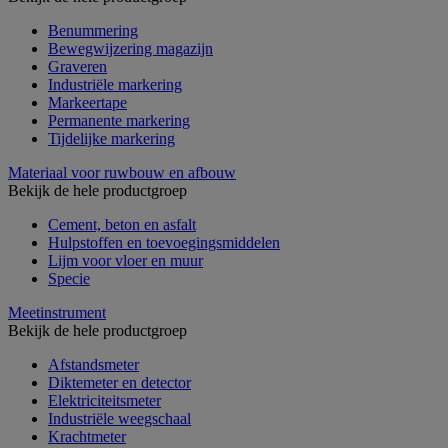
Benummering
Bewegwijzering magazijn
Graveren
Industriële markering
Markeertape
Permanente markering
Tijdelijke markering
Materiaal voor ruwbouw en afbouw
Bekijk de hele productgroep
Cement, beton en asfalt
Hulpstoffen en toevoegingsmiddelen
Lijm voor vloer en muur
Specie
Meetinstrument
Bekijk de hele productgroep
Afstandsmeter
Diktemeter en detector
Elektriciteitsmeter
Industriële weegschaal
Krachtmeter