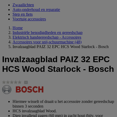
Zwaailichten
Auto-onderhoud en reparatie
Step en fiets
Voertuig accessoires
Home
Industriële benodigdheden en gereedschap
Elektrisch handgereedschap - Accessoires
Accessoires voor snij-schuurmachine
(48)
Invalzaagblad PAIZ 32 EPC HCS Wood Starlock - Bosch
Invalzaagblad PAIZ 32 EPC
HCS Wood Starlock - Bosch
(0)
Geen
scorewaarde.
Dezelfde
paginalink.
Hiermee wisselt of draait u het accessoire zonder gereedschap
binnen 3 seconden
HCS invalzaagblad Wood.
Diep invallend zagen (60 mm) in zacht hout (bijv. voor