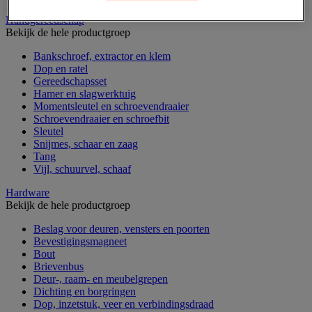
Handgereedschap
Bekijk de hele productgroep
Bankschroef, extractor en klem
Dop en ratel
Gereedschapsset
Hamer en slagwerktuig
Momentsleutel en schroevendraaier
Schroevendraaier en schroefbit
Sleutel
Snijmes, schaar en zaag
Tang
Vijl, schuurvel, schaaf
Hardware
Bekijk de hele productgroep
Beslag voor deuren, vensters en poorten
Bevestigingsmagneet
Bout
Brievenbus
Deur-, raam- en meubelgrepen
Dichting en borgringen
Dop, inzetstuk, veer en verbindingsdraad