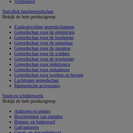
Verfpistool
Specifiek handgereedschap
Bekijk de hele productgroep
Explosieveilige gereedschappen
Gereedschap voor de elektricien
Gereedschap voor de loodgieter
Gereedschap voor de metselaar
Gereedschap voor de monteur
Gereedschap voor de schilder
Gereedschap voor de tegelzetter
Gereedschap voor elektronica
Gereedschap voor stukadoors
Gereedschap voor werken op hoogte
Luchtvaart gereedschap
Magnetische accessoires
Spuit-en schilderwerk
Bekijk de hele productgroep
Antiroest en primer
Bescherming van metalen
Binnen- en buitenverf
Galvaniseren
Gevel- en dakonderhoud