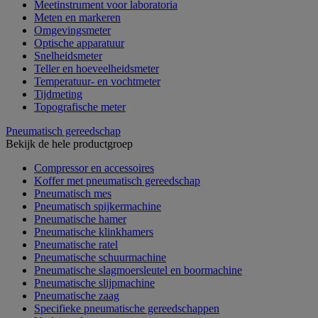
Meetinstrument voor laboratoria
Meten en markeren
Omgevingsmeter
Optische apparatuur
Snelheidsmeter
Teller en hoeveelheidsmeter
Temperatuur- en vochtmeter
Tijdmeting
Topografische meter
Pneumatisch gereedschap
Bekijk de hele productgroep
Compressor en accessoires
Koffer met pneumatisch gereedschap
Pneumatisch mes
Pneumatisch spijkermachine
Pneumatische hamer
Pneumatische klinkhamers
Pneumatische ratel
Pneumatische schuurmachine
Pneumatische slagmoersleutel en boormachine
Pneumatische slijpmachine
Pneumatische zaag
Specifieke pneumatische gereedschappen