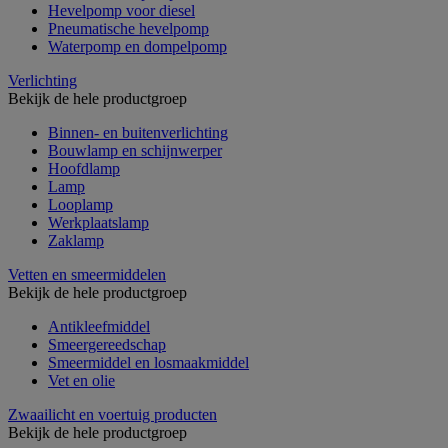
Hevelpomp voor diesel
Pneumatische hevelpomp
Waterpomp en dompelpomp
Verlichting
Bekijk de hele productgroep
Binnen- en buitenverlichting
Bouwlamp en schijnwerper
Hoofdlamp
Lamp
Looplamp
Werkplaatslamp
Zaklamp
Vetten en smeermiddelen
Bekijk de hele productgroep
Antikleefmiddel
Smeergereedschap
Smeermiddel en losmaakmiddel
Vet en olie
Zwaailicht en voertuig producten
Bekijk de hele productgroep