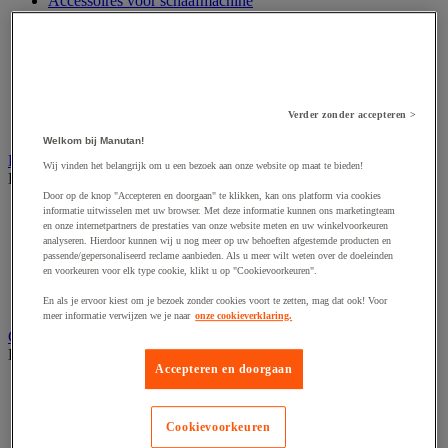
Accessoires voor schaafmachine
Accessoires voor schroevendraaier
Accessoires voor schuurmachine
Accessoires voor slijpmachine
Accessoires voor snij- en snoeigereedschap
Accessoires voor snij-schuurmachine
Accessoires voor spijkermachine
Verder zonder accepteren >
Accessoires voor zaag
Welkom bij Manutan!
Elektrische toebehoren en verlichting
Wij vinden het belangrijk om u een bezoek aan onze website op maat te bieden!
Bekijk de hele productgroep
Door op de knop "Accepteren en doorgaan" te klikken, kan ons platform via cookies
Accessoires voor elektrisch schakelpaneel
informatie uitwisselen met uw browser. Met deze informatie kunnen ons marketingteam
en onze internetpartners de prestaties van onze website meten en uw winkelvoorkeuren
Batterij, oplader en kabel
analyseren. Hierdoor kunnen wij u nog meer op uw behoeften afgestemde producten en
Elektrische kabel
passende/gepersonaliseerd reclame aanbieden. Als u meer wilt weten over de doeleinden
Elektrische uitrusting
en voorkeuren voor elk type cookie, klikt u op "Cookievoorkeuren".
Verlengsnoer, stekkerdoos en kapelhaspel
Wandcontactdoos en schakelaar
En als je ervoor kiest om je bezoek zonder cookies voort te zetten, mag dat ook! Voor
meer informatie verwijzen we je naar
onze cookieverklaring.
Gereedschap opbergen
Bekijk de hele productgroep
Accepteren en doorgaan
Assortimentsdoos en gereedschapkoffer
Gereedschapskist en opbergtas
Gereedschapskoffer en versterkte kist
Cookievoorkeuren
Verrijdbare werktafel