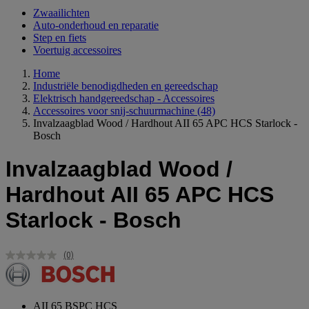
Zwaailichten
Auto-onderhoud en reparatie
Step en fiets
Voertuig accessoires
Home
Industriële benodigdheden en gereedschap
Elektrisch handgereedschap - Accessoires
Accessoires voor snij-schuurmachine
(48)
Invalzaagblad Wood / Hardhout AII 65 APC HCS Starlock -
Bosch
Invalzaagblad Wood /
Hardhout AII 65 APC HCS
Starlock - Bosch
(0)
Geen
scorewaarde.
Dezelfde
paginalink.
AII 65 BSPC HCS