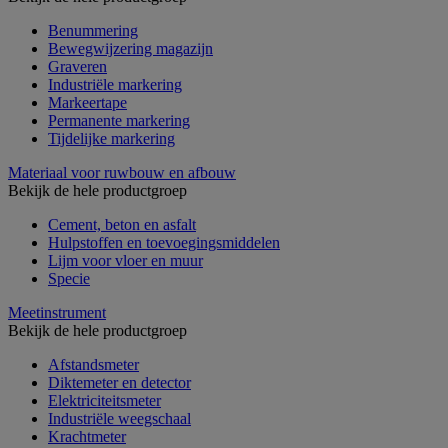
Benummering
Bewegwijzering magazijn
Graveren
Industriële markering
Markeertape
Permanente markering
Tijdelijke markering
Materiaal voor ruwbouw en afbouw
Bekijk de hele productgroep
Cement, beton en asfalt
Hulpstoffen en toevoegingsmiddelen
Lijm voor vloer en muur
Specie
Meetinstrument
Bekijk de hele productgroep
Afstandsmeter
Diktemeter en detector
Elektriciteitsmeter
Industriële weegschaal
Krachtmeter