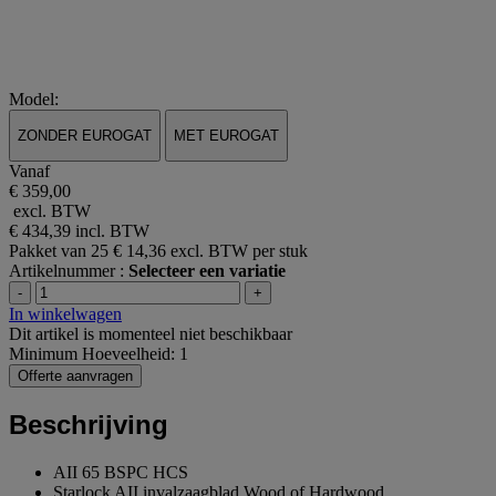
Model:
ZONDER EUROGAT
MET EUROGAT
Vanaf
€ 359,00
excl. BTW
€ 434,39
incl. BTW
Pakket van 25
€ 14,36 excl. BTW per stuk
Artikelnummer :
Selecteer een variatie
-
+
In winkelwagen
Dit artikel is momenteel niet beschikbaar
Minimum Hoeveelheid: 1
Offerte aanvragen
Beschrijving
AII 65 BSPC HCS
Starlock AII invalzaagblad Wood of Hardwood