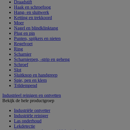
Draadstift
Haak en schroefoog
Hang- en sluitwerk
Ketting en trekkoord
Moer
Nagel en blindklinktang
Plug en pin
Punten, spijkers en nieten
Regelvoet
Ring
Scharnier
Scharnierpen, -strip en geheng
Schroef
Slot
Sluitknop en handgreep
Spie, pen en klem
Trildempend
Industrieel reinigen en ontvetten
Bekijk de hele productgroep
Industriële ontvetter
Industriële reiniger
Las onderhoud
Lekdetectie