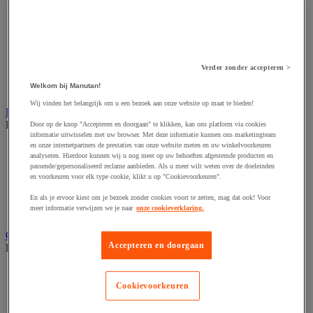
Accessoires voor schaafmachine
Accessoires voor schroevendraaier
Accessoires voor schuurmachine
Accessoires voor slijpmachine
Accessoires voor snij- en snoeigereedschap
Accessoires voor snij-schuurmachine
Verder zonder accepteren >
Accessoires voor spijkermachine
Welkom bij Manutan!
Accessoires voor zaag
Wij vinden het belangrijk om u een bezoek aan onze website op maat te bieden!
Elektrische toebehoren en verlichting
Bekijk de hele productgroep
Door op de knop "Accepteren en doorgaan" te klikken, kan ons platform via cookies
informatie uitwisselen met uw browser. Met deze informatie kunnen ons marketingteam
en onze internetpartners de prestaties van onze website meten en uw winkelvoorkeuren
Accessoires voor elektrisch schakelpaneel
analyseren. Hierdoor kunnen wij u nog meer op uw behoeften afgestemde producten en
Batterij, oplader en kabel
passende/gepersonaliseerd reclame aanbieden. Als u meer wilt weten over de doeleinden
Elektrische kabel
en voorkeuren voor elk type cookie, klikt u op "Cookievoorkeuren".
Elektrische uitrusting
Verlengsnoer, stekkerdoos en kapelhaspel
En als je ervoor kiest om je bezoek zonder cookies voort te zetten, mag dat ook! Voor
meer informatie verwijzen we je naar
onze cookieverklaring.
Wandcontactdoos en schakelaar
Gereedschap opbergen
Accepteren en doorgaan
Bekijk de hele productgroep
Assortimentsdoos en gereedschapkoffer
Gereedschapskist en opbergtas
Cookievoorkeuren
Gereedschapskoffer en versterkte kist
Verrijdbare werktafel