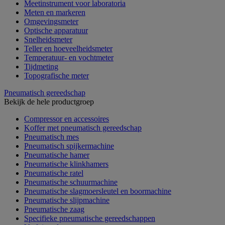
Meetinstrument voor laboratoria
Meten en markeren
Omgevingsmeter
Optische apparatuur
Snelheidsmeter
Teller en hoeveelheidsmeter
Temperatuur- en vochtmeter
Tijdmeting
Topografische meter
Pneumatisch gereedschap
Bekijk de hele productgroep
Compressor en accessoires
Koffer met pneumatisch gereedschap
Pneumatisch mes
Pneumatisch spijkermachine
Pneumatische hamer
Pneumatische klinkhamers
Pneumatische ratel
Pneumatische schuurmachine
Pneumatische slagmoersleutel en boormachine
Pneumatische slijpmachine
Pneumatische zaag
Specifieke pneumatische gereedschappen