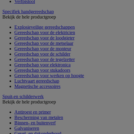
Verfpistool
Specifiek handgereedschap
Bekijk de hele productgroep
Explosieveilige gereedschappen
Gereedschap voor de elektricien
Gereedschap voor de loodgieter
Gereedschap voor de metselaar
Gereedschap voor de monteur
Gereedschap voor de schilder
Gereedschap voor de tegelzetter
Gereedschap voor elektronica
Gereedschap voor stukadoors
Gereedschap voor werken op hoogte
Luchtvaart gereedschap
Magnetische accessoires
Spuit-en schilderwerk
Bekijk de hele productgroep
Antiroest en primer
Bescherming van metalen
Binnen- en buitenverf
Galvaniseren
Gevel- en dakonderhoud