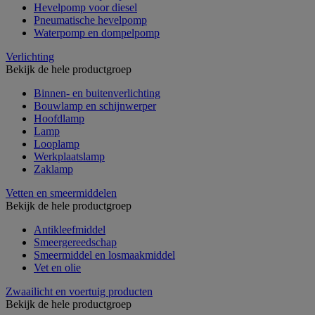
Hevelpomp voor diesel
Pneumatische hevelpomp
Waterpomp en dompelpomp
Verlichting
Bekijk de hele productgroep
Binnen- en buitenverlichting
Bouwlamp en schijnwerper
Hoofdlamp
Lamp
Looplamp
Werkplaatslamp
Zaklamp
Vetten en smeermiddelen
Bekijk de hele productgroep
Antikleefmiddel
Smeergereedschap
Smeermiddel en losmaakmiddel
Vet en olie
Zwaailicht en voertuig producten
Bekijk de hele productgroep