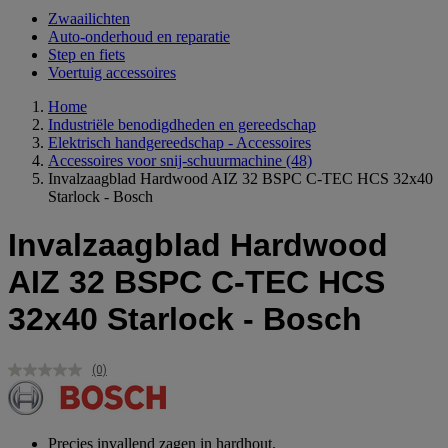
Zwaailichten
Auto-onderhoud en reparatie
Step en fiets
Voertuig accessoires
Home
Industriële benodigdheden en gereedschap
Elektrisch handgereedschap - Accessoires
Accessoires voor snij-schuurmachine
(48)
Invalzaagblad Hardwood AIZ 32 BSPC C-TEC HCS 32x40
Starlock - Bosch
Invalzaagblad Hardwood
AIZ 32 BSPC C-TEC HCS
32x40 Starlock - Bosch
(0)
Geen
scorewaarde.
Dezelfde
paginalink.
Precies invallend zagen in hardhout.