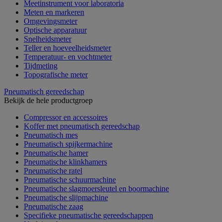
Meetinstrument voor laboratoria
Meten en markeren
Omgevingsmeter
Optische apparatuur
Snelheidsmeter
Teller en hoeveelheidsmeter
Temperatuur- en vochtmeter
Tijdmeting
Topografische meter
Pneumatisch gereedschap
Bekijk de hele productgroep
Compressor en accessoires
Koffer met pneumatisch gereedschap
Pneumatisch mes
Pneumatisch spijkermachine
Pneumatische hamer
Pneumatische klinkhamers
Pneumatische ratel
Pneumatische schuurmachine
Pneumatische slagmoersleutel en boormachine
Pneumatische slijpmachine
Pneumatische zaag
Specifieke pneumatische gereedschappen