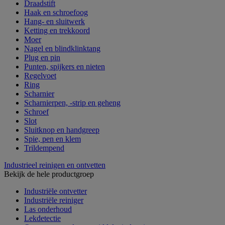
Draadstift
Haak en schroefoog
Hang- en sluitwerk
Ketting en trekkoord
Moer
Nagel en blindklinktang
Plug en pin
Punten, spijkers en nieten
Regelvoet
Ring
Scharnier
Scharnierpen, -strip en geheng
Schroef
Slot
Sluitknop en handgreep
Spie, pen en klem
Trildempend
Industrieel reinigen en ontvetten
Bekijk de hele productgroep
Industriële ontvetter
Industriële reiniger
Las onderhoud
Lekdetectie