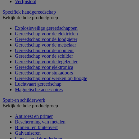
Verfpistool
Specifiek handgereedschap
Bekijk de hele productgroep
Explosieveilige gereedschappen
Gereedschap voor de elektricien
Gereedschap voor de loodgieter
Gereedschap voor de metselaar
Gereedschap voor de monteur
Gereedschap voor de schilder
Gereedschap voor de tegelzetter
Gereedschap voor elektronica
Gereedschap voor stukadoors
Gereedschap voor werken op hoogte
Luchtvaart gereedschap
Magnetische accessoires
Spuit-en schilderwerk
Bekijk de hele productgroep
Antiroest en primer
Bescherming van metalen
Binnen- en buitenverf
Galvaniseren
Gevel- en dakonderhoud