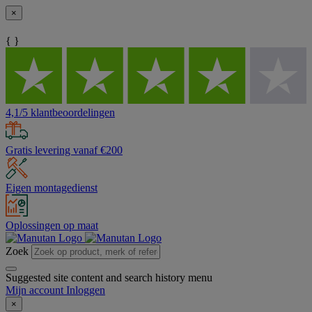
×
{ }
4,1/5 klantbeoordelingen
Gratis levering vanaf €200
Eigen montagedienst
Oplossingen op maat
Zoek
Suggested site content and search history menu
Mijn account
Inloggen
×