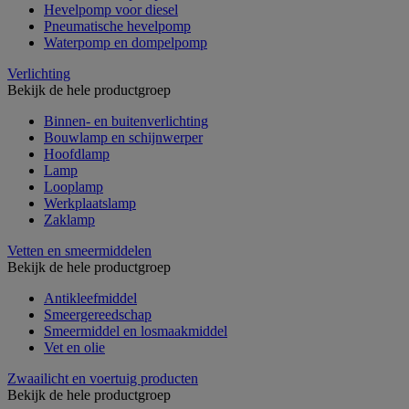
Hevelpomp voor diesel
Pneumatische hevelpomp
Waterpomp en dompelpomp
Verlichting
Bekijk de hele productgroep
Binnen- en buitenverlichting
Bouwlamp en schijnwerper
Hoofdlamp
Lamp
Looplamp
Werkplaatslamp
Zaklamp
Vetten en smeermiddelen
Bekijk de hele productgroep
Antikleefmiddel
Smeergereedschap
Smeermiddel en losmaakmiddel
Vet en olie
Zwaailicht en voertuig producten
Bekijk de hele productgroep