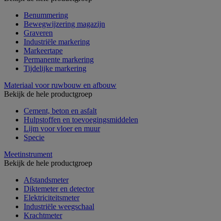
Benummering
Bewegwijzering magazijn
Graveren
Industriële markering
Markeertape
Permanente markering
Tijdelijke markering
Materiaal voor ruwbouw en afbouw
Bekijk de hele productgroep
Cement, beton en asfalt
Hulpstoffen en toevoegingsmiddelen
Lijm voor vloer en muur
Specie
Meetinstrument
Bekijk de hele productgroep
Afstandsmeter
Diktemeter en detector
Elektriciteitsmeter
Industriële weegschaal
Krachtmeter