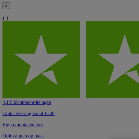
×
{ }
4,1/5 klantbeoordelingen
Gratis levering vanaf €200
Eigen montagedienst
Oplossingen op maat