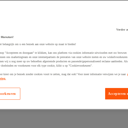
Verder z
 Manutan!
 winkelwagen
et belangrijk om u een bezoek aan onze website op maat te bieden!
nop "Accepteren en doorgaan" te klikken, kan ons platform via cookies informatie uitwisselen met uw browser.
nnen ons marketingteam en onze internetpartners de prestaties van onze website meten en uw winkelvoorkeuren 
nen wij u nog meer op uw behoeften afgestemde producten en passende/gepersonaliseerd reclame aanbieden. Als
 doeleinden en voorkeuren voor elk type cookie, klikt u op "Cookievoorkeuren".
oor kiest om je bezoek zonder cookies voort te zetten, mag dat ook! Voor meer informatie verwijzen we je naar
ring.
oorkeuren
Accepteren 