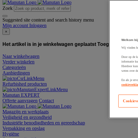
Zoek
Suggested site content and search history menu
Mijn account
Inloggen
×
Welkom bij
Het artikel is in je winkelwagen geplaatst
Toegevoegd aan
Wij vinden h
Naar winkelwagen
Door op de k
Verder winkelen
informatie ku
Hierdoor kun
Categorieën
weten over de
Aanbiedingen
En als je erv
Refurbished producten
cookieverkla
Manutan EXPERT
Offerte aanvragen
Contact
Cookiev
Magazijn en werkplaats
Veiligheid en gezondheid
Industriële benodigdheden en gereedschap
Verpakking en opslag
Hygiëne