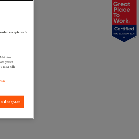
onder accepteren >
NOV 2025-NOV 2026
NL
 Met deze
analyseren.
 u meer wilt
onze
en doorgaan