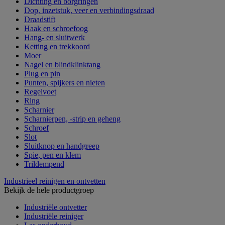
Dichting en borgringen
Dop, inzetstuk, veer en verbindingsdraad
Draadstift
Haak en schroefoog
Hang- en sluitwerk
Ketting en trekkoord
Moer
Nagel en blindklinktang
Plug en pin
Punten, spijkers en nieten
Regelvoet
Ring
Scharnier
Scharnierpen, -strip en geheng
Schroef
Slot
Sluitknop en handgreep
Spie, pen en klem
Trildempend
Industrieel reinigen en ontvetten
Bekijk de hele productgroep
Industriële ontvetter
Industriële reiniger