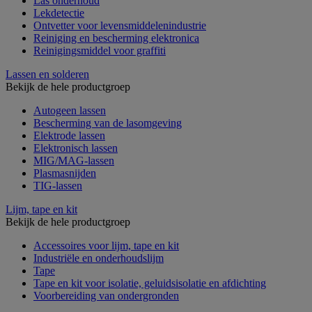
Las onderhoud
Lekdetectie
Ontvetter voor levensmiddelenindustrie
Reiniging en bescherming elektronica
Reinigingsmiddel voor graffiti
Lassen en solderen
Bekijk de hele productgroep
Autogeen lassen
Bescherming van de lasomgeving
Elektrode lassen
Elektronisch lassen
MIG/MAG-lassen
Plasmasnijden
TIG-lassen
Lijm, tape en kit
Bekijk de hele productgroep
Accessoires voor lijm, tape en kit
Industriële en onderhoudslijm
Tape
Tape en kit voor isolatie, geluidsisolatie en afdichting
Voorbereiding van ondergronden