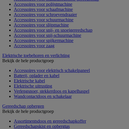
Accessoires voor polijstmachine
Accessoires voor schaafmachine
Accessoires voor schroevendraaier
Accessoires voor schuurmachine
Accessoires voor slijpmachine
Accessoires voor snij- en snoeigereedschap
Accessoires voor snij-schuurmachine
Accessoires voor spijkermachine
Accessoires voor zaag
Elektrische toebehoren en verlichting
Bekijk de hele productgroep
Accessoires voor elektrisch schakelpaneel
Batterij, oplader en kabel
Elektrische kabel
Elektrische uitrusting
Verlengsnoer, stekkerdoos en kapelhaspel
Wandcontactdoos en schakelaar
Gereedschap opbergen
Bekijk de hele productgroep
Assortimentsdoos en gereedschapkoffer
Gereedschapskist en opbergtas