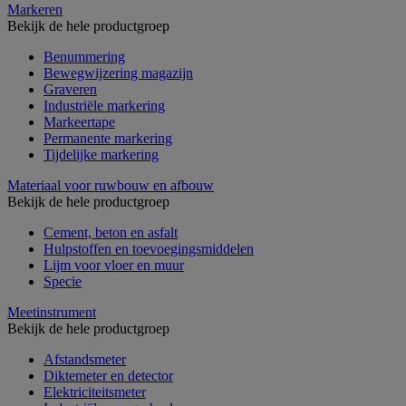
Markeren
Bekijk de hele productgroep
Benummering
Bewegwijzering magazijn
Graveren
Industriële markering
Markeertape
Permanente markering
Tijdelijke markering
Materiaal voor ruwbouw en afbouw
Bekijk de hele productgroep
Cement, beton en asfalt
Hulpstoffen en toevoegingsmiddelen
Lijm voor vloer en muur
Specie
Meetinstrument
Bekijk de hele productgroep
Afstandsmeter
Diktemeter en detector
Elektriciteitsmeter