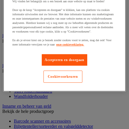
Dynamisch en interactief weergavesysteem
Wij vinden het belangrijk om u een bezoek aan onze website op maat te bieden!
Fotocamera, videocamera en verrekijker
Professionele audio en geluidsopname
Door op de knop "Accepteren en doorgaan" te klikken, kan ons platform via cookies
informatie uitwisselen met uw browser. Met deze informatie kunnen ons marketingteam
Projectie en videoprojectie-apparatuur
en onze internetpartners de prestaties van onze website meten en uw winkelvoorkeuren
Studioverlichting en accessoires
analyseren. Hierdoor kunnen wij u nog meer op uw behoeften afgestemde producten en
Tv, dvd-speler en Blu-ray
passende/gepersonaliseerd reclame aanbieden. Als u meer wilt weten over de doeleinden
en voorkeuren voor elk type cookie, klikt u op "Cookievoorkeuren".
Bewegwijzering en aanduidingsborden
Bekijk de hele productgroep
En als je ervoor kiest om je bezoek zonder cookies voort te zetten, mag dat ook! Voor
meer informatie verwijzen we je naar
onze cookieverklaring.
Deurnaambord
Pictogram
Accepteren en doorgaan
Folderrek en -houder
Bekijk de hele productgroep
Cookievoorkeuren
Folderrek
Mobiel folderrek
Tafel folderstandaard
Wandfolderhouder
Inname en beheer van geld
Bekijk de hele productgroep
Barcode scanner en accessoires
Biljettenteller/sorteerder en valsgelddetector