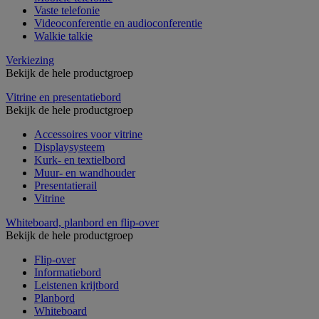
Vaste telefonie
Videoconferentie en audioconferentie
Walkie talkie
Verkiezing
Bekijk de hele productgroep
Vitrine en presentatiebord
Bekijk de hele productgroep
Accessoires voor vitrine
Displaysysteem
Kurk- en textielbord
Muur- en wandhouder
Presentatierail
Vitrine
Whiteboard, planbord en flip-over
Bekijk de hele productgroep
Flip-over
Informatiebord
Leistenen krijtbord
Planbord
Whiteboard