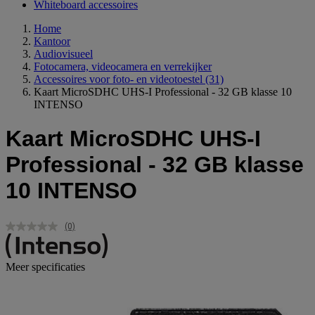
Whiteboard accessoires
Home
Kantoor
Audiovisueel
Fotocamera, videocamera en verrekijker
Accessoires voor foto- en videotoestel
(31)
Kaart MicroSDHC UHS-I Professional - 32 GB klasse 10
INTENSO
Kaart MicroSDHC UHS-I
Professional - 32 GB klasse
10 INTENSO
(0)
Geen
scorewaarde.
Dezelfde
paginalink.
Meer specificaties