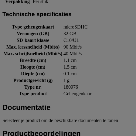
Verpakking
Per stuk
Technische specificaties
Type geheugenkaart
microSDHC
Vermogen (GB)
32 GB
SD-kaart klasse
C10/U1
Max. leessnelheid (Mbit/s)
90 Mbit/s
Max. schrijfsnelheid (Mbit/s)
40 Mbit/s
Breedte (cm)
1.1 cm
Hoogte (cm)
1.5 cm
Diepte (cm)
0.1 cm
Productgewicht (g)
1 g
Type nr.
180976
Type product
Geheugenkaart
Documentatie
Selecteer je product om de beschikbare documenten te tonen
Productbeoordelingen