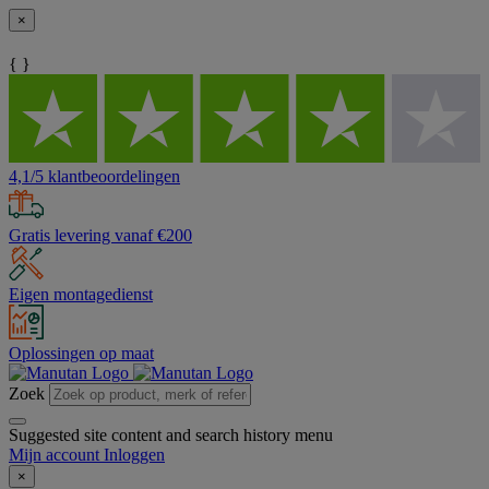
×
{ }
4,1/5 klantbeoordelingen
Gratis levering vanaf €200
Eigen montagedienst
Oplossingen op maat
Zoek
Suggested site content and search history menu
Mijn account
Inloggen
×