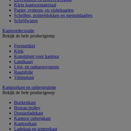
Klein kantoormateriaal
Papier, systeem- en visitekaarten
Schriften, notitieblokken en memoblaadjes
Schrijfwaren
Kantoordecoratie
Bekijk de hele productgroep
Feestartikel
Klok
Kunstplant voor kantoor
Landkaart
Lijst- en ophangsysteem
Raamfolie
Vitrinekast
Kantoorkast en opbergruimte
Bekijk de hele productgroep
Boekenkast
Bureau trolley
Dossierladekast
Kantoor opbergkast
Kantoorkast
Ladekast en sorteerkast