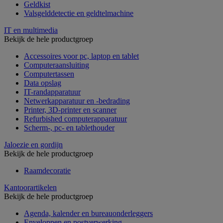
Geldkist
Valsgelddetectie en geldtelmachine
IT en multimedia
Bekijk de hele productgroep
Accessoires voor pc, laptop en tablet
Computeraansluiting
Computertassen
Data opslag
IT-randapparatuur
Netwerkapparatuur en -bedrading
Printer, 3D-printer en scanner
Refurbished computerapparatuur
Scherm-, pc- en tablethouder
Jaloezie en gordijn
Bekijk de hele productgroep
Raamdecoratie
Kantoorartikelen
Bekijk de hele productgroep
Agenda, kalender en bureauonderleggers
Enveloppen en postverwerking