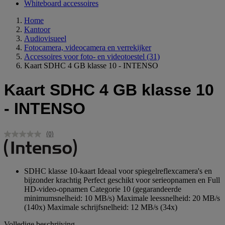
Whiteboard accessoires
Home
Kantoor
Audiovisueel
Fotocamera, videocamera en verrekijker
Accessoires voor foto- en videotoestel
(31)
Kaart SDHC 4 GB klasse 10 - INTENSO
Kaart SDHC 4 GB klasse 10
- INTENSO
(0)
Geen
scorewaarde.
Dezelfde
paginalink.
SDHC klasse 10-kaart Ideaal voor spiegelreflexcamera's en
bijzonder krachtig Perfect geschikt voor serieopnamen en Full
HD-video-opnamen Categorie 10 (gegarandeerde
minimumsnelheid: 10 MB/s) Maximale leessnelheid: 20 MB/s
(140x) Maximale schrijfsnelheid: 12 MB/s (34x)
Volledige beschrijving...