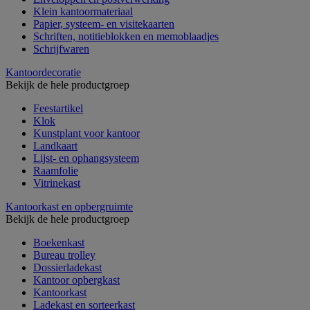
Klein kantoormateriaal
Papier, systeem- en visitekaarten
Schriften, notitieblokken en memoblaadjes
Schrijfwaren
Kantoordecoratie
Bekijk de hele productgroep
Feestartikel
Klok
Kunstplant voor kantoor
Landkaart
Lijst- en ophangsysteem
Raamfolie
Vitrinekast
Kantoorkast en opbergruimte
Bekijk de hele productgroep
Boekenkast
Bureau trolley
Dossierladekast
Kantoor opbergkast
Kantoorkast
Ladekast en sorteerkast