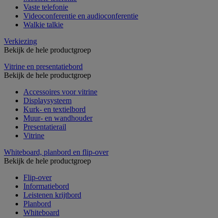
Vaste telefonie
Videoconferentie en audioconferentie
Walkie talkie
Verkiezing
Bekijk de hele productgroep
Vitrine en presentatiebord
Bekijk de hele productgroep
Accessoires voor vitrine
Displaysysteem
Kurk- en textielbord
Muur- en wandhouder
Presentatierail
Vitrine
Whiteboard, planbord en flip-over
Bekijk de hele productgroep
Flip-over
Informatiebord
Leistenen krijtbord
Planbord
Whiteboard