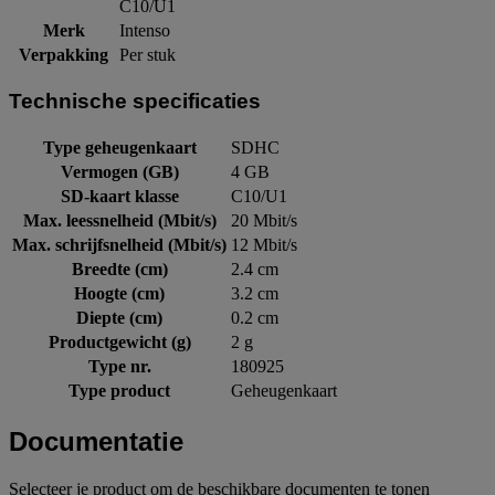
C10/U1
Merk
Intenso
Verpakking
Per stuk
Technische specificaties
Type geheugenkaart
SDHC
Vermogen (GB)
4 GB
SD-kaart klasse
C10/U1
Max. leessnelheid (Mbit/s)
20 Mbit/s
Max. schrijfsnelheid (Mbit/s)
12 Mbit/s
Breedte (cm)
2.4 cm
Hoogte (cm)
3.2 cm
Diepte (cm)
0.2 cm
Productgewicht (g)
2 g
Type nr.
180925
Type product
Geheugenkaart
Documentatie
Selecteer je product om de beschikbare documenten te tonen