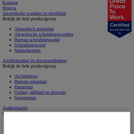
Kantoor
Horeca
Akoestische wanden en meubilair
Bekijk de hele productgroep
Akoestisch meubilair
NOV 2025-NOV 2026
Akoestische scheidingswanden
NL
Bureau scheidingswand
Scheidingswand
Spatschermen
Archiefopslag en documentbeheer
Bekijk de hele productgroep
Archiefdoos
Bureau organizer
Hangmap
Ordner, tabblad en showtas
Sorteermap
Audiovisueel
Bekijk de hele productgroep
Aansluitingen audio en video
Audio- en Hi-Fi-apparatuur