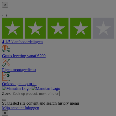
×
{ }
4,1/5 klantbeoordelingen
Gratis levering vanaf €200
Eigen montagedienst
Oplossingen op maat
Zoek
Suggested site content and search history menu
Mijn account
Inloggen
×