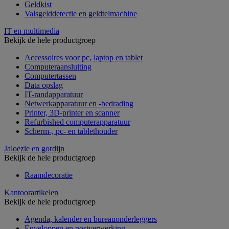
Geldkist
Valsgelddetectie en geldtelmachine
IT en multimedia
Bekijk de hele productgroep
Accessoires voor pc, laptop en tablet
Computeraansluiting
Computertassen
Data opslag
IT-randapparatuur
Netwerkapparatuur en -bedrading
Printer, 3D-printer en scanner
Refurbished computerapparatuur
Scherm-, pc- en tablethouder
Jaloezie en gordijn
Bekijk de hele productgroep
Raamdecoratie
Kantoorartikelen
Bekijk de hele productgroep
Agenda, kalender en bureauonderleggers
Enveloppen en postverwerking