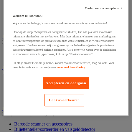
Dynamisch en interactief weergavesysteem
Fotocamera, videocamera en verrekijker
Verder zonder accepteren >
Professionele audio en geluidsopname
Projectie en videoprojectie-apparatuur
Welkom bij Manutan!
Studioverlichting en accessoires
Wij vinden het belangrijk om u een bezoek aan onze website op maat te bieden!
Tv, dvd-speler en Blu-ray
Door op de knop "Accepteren en doorgaan" te klikken, kan ons platform via cookies
Bewegwijzering en aanduidingsborden
informatie uitwisselen met uw browser. Met deze informatie kunnen ons marketingteam
en onze internetpartners de prestaties van onze website meten en uw winkelvoorkeuren
Bekijk de hele productgroep
analyseren. Hierdoor kunnen wij u nog meer op uw behoeften afgestemde producten en
passende/gepersonaliseerd reclame aanbieden. Als u meer wilt weten over de doeleinden
Deurnaambord
en voorkeuren voor elk type cookie, klikt u op "Cookievoorkeuren".
Pictogram
En als je ervoor kiest om je bezoek zonder cookies voort te zetten, mag dat ook! Voor
Folderrek en -houder
meer informatie verwijzen we je naar
onze cookieverklaring.
Bekijk de hele productgroep
Folderrek
Accepteren en doorgaan
Mobiel folderrek
Tafel folderstandaard
Wandfolderhouder
Cookievoorkeuren
Inname en beheer van geld
Bekijk de hele productgroep
Barcode scanner en accessoires
Biljettenteller/sorteerder en valsgelddetector