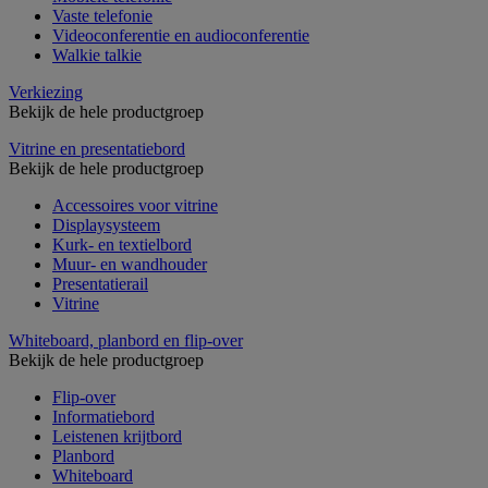
Vaste telefonie
Videoconferentie en audioconferentie
Walkie talkie
Verkiezing
Bekijk de hele productgroep
Vitrine en presentatiebord
Bekijk de hele productgroep
Accessoires voor vitrine
Displaysysteem
Kurk- en textielbord
Muur- en wandhouder
Presentatierail
Vitrine
Whiteboard, planbord en flip-over
Bekijk de hele productgroep
Flip-over
Informatiebord
Leistenen krijtbord
Planbord
Whiteboard