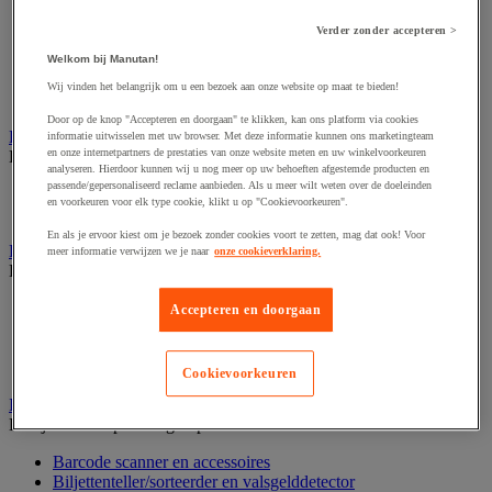
Dynamisch en interactief weergavesysteem
Fotocamera, videocamera en verrekijker
Verder zonder accepteren >
Professionele audio en geluidsopname
Projectie en videoprojectie-apparatuur
Welkom bij Manutan!
Studioverlichting en accessoires
Wij vinden het belangrijk om u een bezoek aan onze website op maat te bieden!
Tv, dvd-speler en Blu-ray
Door op de knop "Accepteren en doorgaan" te klikken, kan ons platform via cookies
Bewegwijzering en aanduidingsborden
informatie uitwisselen met uw browser. Met deze informatie kunnen ons marketingteam
en onze internetpartners de prestaties van onze website meten en uw winkelvoorkeuren
Bekijk de hele productgroep
analyseren. Hierdoor kunnen wij u nog meer op uw behoeften afgestemde producten en
passende/gepersonaliseerd reclame aanbieden. Als u meer wilt weten over de doeleinden
Deurnaambord
en voorkeuren voor elk type cookie, klikt u op "Cookievoorkeuren".
Pictogram
En als je ervoor kiest om je bezoek zonder cookies voort te zetten, mag dat ook! Voor
Folderrek en -houder
meer informatie verwijzen we je naar
onze cookieverklaring.
Bekijk de hele productgroep
Folderrek
Accepteren en doorgaan
Mobiel folderrek
Tafel folderstandaard
Wandfolderhouder
Cookievoorkeuren
Inname en beheer van geld
Bekijk de hele productgroep
Barcode scanner en accessoires
Biljettenteller/sorteerder en valsgelddetector