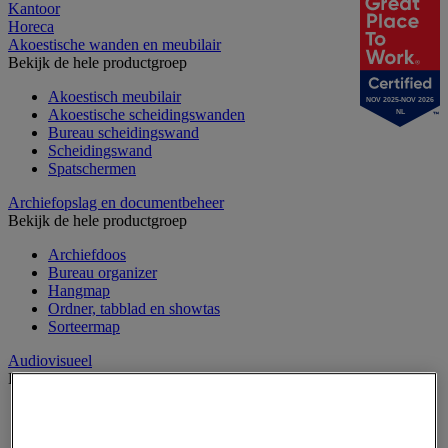
Kantoor
Horeca
Akoestische wanden en meubilair
Bekijk de hele productgroep
Akoestisch meubilair
NOV 2025-NOV 2026
Akoestische scheidingswanden
NL
Bureau scheidingswand
Scheidingswand
Spatschermen
Archiefopslag en documentbeheer
Bekijk de hele productgroep
Archiefdoos
Bureau organizer
Hangmap
Ordner, tabblad en showtas
Sorteermap
Audiovisueel
Bekijk de hele productgroep
Aansluitingen audio en video
Audio- en Hi-Fi-apparatuur