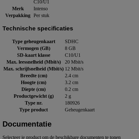
C10/U1
Merk
Intenso
Verpakking
Per stuk
Technische specificaties
Type geheugenkaart
SDHC
Vermogen (GB)
8 GB
SD-kaart klasse
C10/U1
Max. leessnelheid (Mbit/s)
20 Mbit/s
Max. schrijfsnelheid (Mbit/s)
12 Mbit/s
Breedte (cm)
2.4 cm
Hoogte (cm)
3.2 cm
Diepte (cm)
0.2 cm
Productgewicht (g)
2 g
Type nr.
180926
Type product
Geheugenkaart
Documentatie
Selecteer je product om de beschikbare documenten te tonen