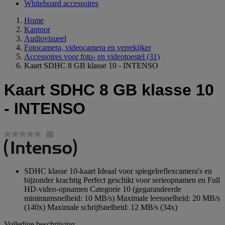
Whiteboard accessoires
Home
Kantoor
Audiovisueel
Fotocamera, videocamera en verrekijker
Accessoires voor foto- en videotoestel
(31)
Kaart SDHC 8 GB klasse 10 - INTENSO
Kaart SDHC 8 GB klasse 10
- INTENSO
(0)
Geen
scorewaarde.
Dezelfde
paginalink.
SDHC klasse 10-kaart Ideaal voor spiegelreflexcamera's en
bijzonder krachtig Perfect geschikt voor serieopnamen en Full
HD-video-opnamen Categorie 10 (gegarandeerde
minimumsnelheid: 10 MB/s) Maximale leessnelheid: 20 MB/s
(140x) Maximale schrijfsnelheid: 12 MB/s (34x)
Volledige beschrijving...