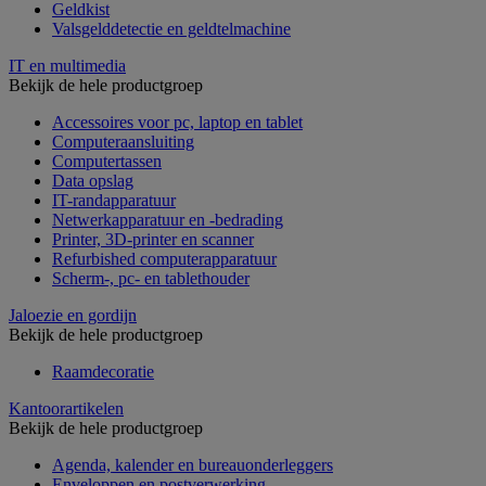
Geldkist
Valsgelddetectie en geldtelmachine
IT en multimedia
Bekijk de hele productgroep
Accessoires voor pc, laptop en tablet
Computeraansluiting
Computertassen
Data opslag
IT-randapparatuur
Netwerkapparatuur en -bedrading
Printer, 3D-printer en scanner
Refurbished computerapparatuur
Scherm-, pc- en tablethouder
Jaloezie en gordijn
Bekijk de hele productgroep
Raamdecoratie
Kantoorartikelen
Bekijk de hele productgroep
Agenda, kalender en bureauonderleggers
Enveloppen en postverwerking