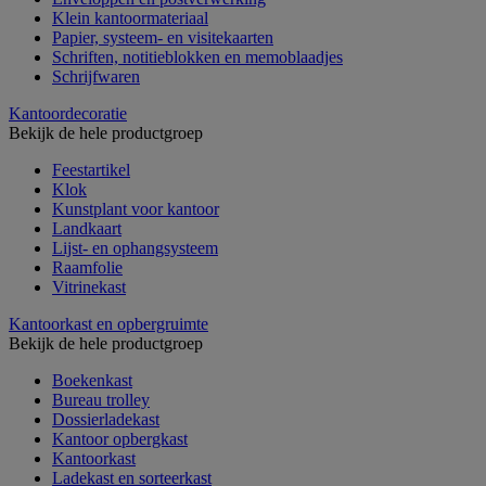
Klein kantoormateriaal
Papier, systeem- en visitekaarten
Schriften, notitieblokken en memoblaadjes
Schrijfwaren
Kantoordecoratie
Bekijk de hele productgroep
Feestartikel
Klok
Kunstplant voor kantoor
Landkaart
Lijst- en ophangsysteem
Raamfolie
Vitrinekast
Kantoorkast en opbergruimte
Bekijk de hele productgroep
Boekenkast
Bureau trolley
Dossierladekast
Kantoor opbergkast
Kantoorkast
Ladekast en sorteerkast