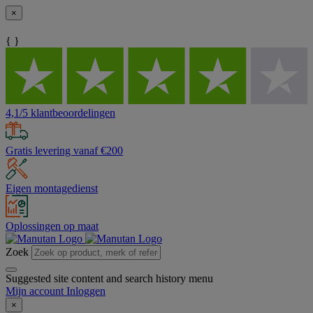
×
{ }
4,1/5 klantbeoordelingen
Gratis levering vanaf €200
Eigen montagedienst
Oplossingen op maat
Zoek
Suggested site content and search history menu
Mijn account
Inloggen
×