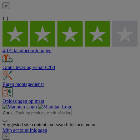
×
{ }
4,1/5 klantbeoordelingen
Gratis levering vanaf €200
Eigen montagedienst
Oplossingen op maat
Zoek
Suggested site content and search history menu
Mijn account
Inloggen
×