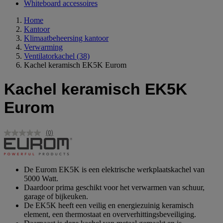
Whiteboard accessoires
Home
Kantoor
Klimaatbeheersing kantoor
Verwarming
Ventilatorkachel
(38)
Kachel keramisch EK5K Eurom
Kachel keramisch EK5K
Eurom
(0)
Geen
scorewaarde.
Dezelfde
paginalink.
De Eurom EK5K is een elektrische werkplaatskachel van
5000 Watt.
Daardoor prima geschikt voor het verwarmen van schuur,
garage of bijkeuken.
De EK5K heeft een veilig en energiezuinig keramisch
element, een thermostaat en oververhittingsbeveiliging.