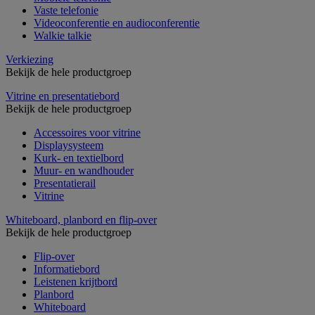
Vaste telefonie
Videoconferentie en audioconferentie
Walkie talkie
Verkiezing
Bekijk de hele productgroep
Vitrine en presentatiebord
Bekijk de hele productgroep
Accessoires voor vitrine
Displaysysteem
Kurk- en textielbord
Muur- en wandhouder
Presentatierail
Vitrine
Whiteboard, planbord en flip-over
Bekijk de hele productgroep
Flip-over
Informatiebord
Leistenen krijtbord
Planbord
Whiteboard