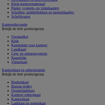
Klein kantoormateriaal
Papier, systeem- en visitekaarten
Schriften, notitieblokken en memoblaadjes
Schrijfwaren
Kantoordecoratie
Bekijk de hele productgroep
Feestartikel
Klok
Kunstplant voor kantoor
Landkaart
Lijst- en ophangsysteem
Raamfolie
Vitrinekast
Kantoorkast en opbergruimte
Bekijk de hele productgroep
Boekenkast
Bureau trolley
Dossierladekast
Kantoor opbergkast
Kantoorkast
Ladekast en sorteerkast