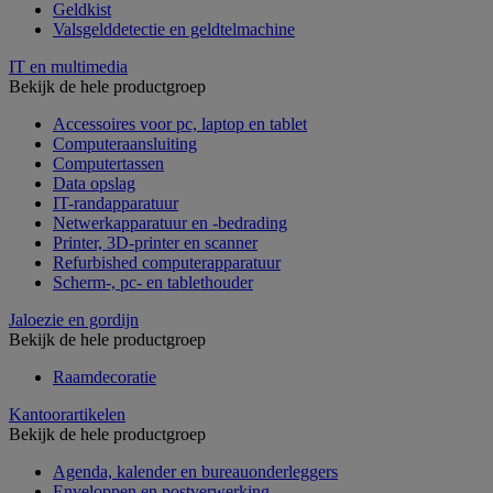
Geldkist
Valsgelddetectie en geldtelmachine
IT en multimedia
Bekijk de hele productgroep
Accessoires voor pc, laptop en tablet
Computeraansluiting
Computertassen
Data opslag
IT-randapparatuur
Netwerkapparatuur en -bedrading
Printer, 3D-printer en scanner
Refurbished computerapparatuur
Scherm-, pc- en tablethouder
Jaloezie en gordijn
Bekijk de hele productgroep
Raamdecoratie
Kantoorartikelen
Bekijk de hele productgroep
Agenda, kalender en bureauonderleggers
Enveloppen en postverwerking