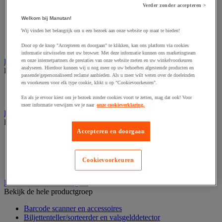
Dynamisch en interactief weergavesysteem
Verder zonder accepteren >
Fotocamera, videocamera en verrekijker
Professionele audio en geluidsopname
Welkom bij Manutan!
Projectie en videoprojectie-apparatuur
Wij vinden het belangrijk om u een bezoek aan onze website op maat te bieden!
Studioverlichting en accessoires
Tv, dvd-speler en Blu-ray
Door op de knop "Accepteren en doorgaan" te klikken, kan ons platform via cookies
informatie uitwisselen met uw browser. Met deze informatie kunnen ons marketingteam
Bewegwijzering en aanduidingsborden
en onze internetpartners de prestaties van onze website meten en uw winkelvoorkeuren
analyseren. Hierdoor kunnen wij u nog meer op uw behoeften afgestemde producten en
Bekijk de hele productgroep
passende/gepersonaliseerd reclame aanbieden. Als u meer wilt weten over de doeleinden
en voorkeuren voor elk type cookie, klikt u op "Cookievoorkeuren".
Deurnaambord
Pictogram
En als je ervoor kiest om je bezoek zonder cookies voort te zetten, mag dat ook! Voor
meer informatie verwijzen we je naar
onze cookieverklaring.
Folderrek en -houder
Bekijk de hele productgroep
Accepteren en doorgaan
Folderrek
Mobiel folderrek
Tafel folderstandaard
Cookievoorkeuren
Wandfolderhouder
Inname en beheer van geld
Bekijk de hele productgroep
Barcode scanner en accessoires
Biljettenteller/sorteerder en valsgelddetector