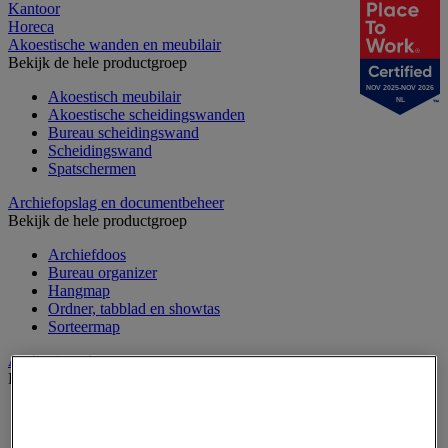
Kantoor
Horeca
Akoestische wanden en meubilair
Bekijk de hele productgroep
NOV 2025-NOV 2026
Akoestisch meubilair
NL
Akoestische scheidingswanden
Bureau scheidingswand
Scheidingswand
Spatschermen
Archiefopslag en documentbeheer
Bekijk de hele productgroep
Archiefdoos
Bureau organizer
Hangmap
Ordner, tabblad en showtas
Sorteermap
Audiovisueel
Bekijk de hele productgroep
Aansluitingen audio en video
Audio- en Hi-Fi-apparatuur