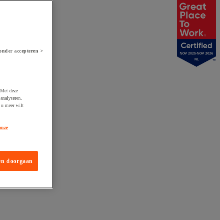
onder accepteren >
NOV 2025-NOV 2026
NL
 Met deze
analyseren.
 u meer wilt
onze
en doorgaan