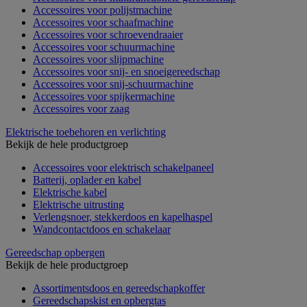
Accessoires voor polijstmachine
Accessoires voor schaafmachine
Accessoires voor schroevendraaier
Accessoires voor schuurmachine
Accessoires voor slijpmachine
Accessoires voor snij- en snoeigereedschap
Accessoires voor snij-schuurmachine
Accessoires voor spijkermachine
Accessoires voor zaag
Elektrische toebehoren en verlichting
Bekijk de hele productgroep
Accessoires voor elektrisch schakelpaneel
Batterij, oplader en kabel
Elektrische kabel
Elektrische uitrusting
Verlengsnoer, stekkerdoos en kapelhaspel
Wandcontactdoos en schakelaar
Gereedschap opbergen
Bekijk de hele productgroep
Assortimentsdoos en gereedschapkoffer
Gereedschapskist en opbergtas