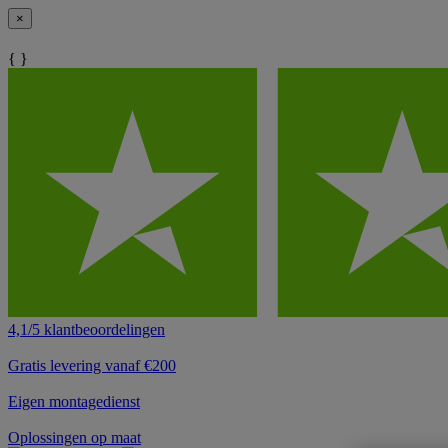
×
{ }
4,1/5 klantbeoordelingen
Gratis levering vanaf €200
Eigen montagedienst
Oplossingen op maat