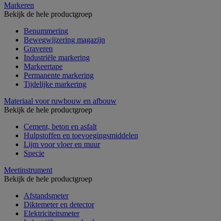
Markeren
Bekijk de hele productgroep
Benummering
Bewegwijzering magazijn
Graveren
Industriële markering
Markeertape
Permanente markering
Tijdelijke markering
Materiaal voor ruwbouw en afbouw
Bekijk de hele productgroep
Cement, beton en asfalt
Hulpstoffen en toevoegingsmiddelen
Lijm voor vloer en muur
Specie
Meetinstrument
Bekijk de hele productgroep
Afstandsmeter
Diktemeter en detector
Elektriciteitsmeter