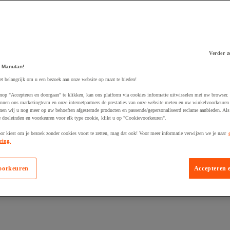
Verder z
 Manutan!
 winkelwagen
et belangrijk om u een bezoek aan onze website op maat te bieden!
nop "Accepteren en doorgaan" te klikken, kan ons platform via cookies informatie uitwisselen met uw browser.
nnen ons marketingteam en onze internetpartners de prestaties van onze website meten en uw winkelvoorkeuren 
nen wij u nog meer op uw behoeften afgestemde producten en passende/gepersonaliseerd reclame aanbieden. Als
 doeleinden en voorkeuren voor elk type cookie, klikt u op "Cookievoorkeuren".
oor kiest om je bezoek zonder cookies voort te zetten, mag dat ook! Voor meer informatie verwijzen we je naar
ring.
oorkeuren
Accepteren 