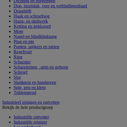
Dichting en borgringen
Dop, inzetstuk, veer en verbindingsdraad
Draadstift
Haak en schroefoog
Hang- en sluitwerk
Ketting en trekkoord
Moer
Nagel en blindklinktang
Plug en pin
Punten, spijkers en nieten
Regelvoet
Ring
Scharnier
Scharnierpen, -strip en geheng
Schroef
Slot
Sluitknop en handgreep
Spie, pen en klem
Trildempend
Industrieel reinigen en ontvetten
Bekijk de hele productgroep
Industriële ontvetter
Industriële reiniger