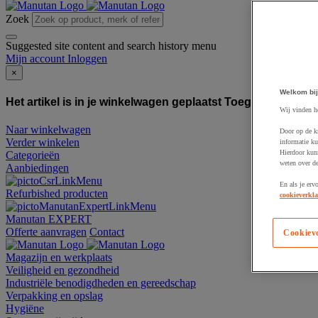
Zoek
Suggested site content and search history menu
Mijn account
Inloggen
×
Welkom bij
Het artikel is in je winkelwagen geplaatst
Toegevoegd aan
Wij vinden h
Naar winkelwagen
Door op de k
Verder winkelen
informatie ku
Hierdoor kun
Categorieën
weten over de
Aanbiedingen
En als je erv
Refurbished producten
cookieverkla
Manutan EXPERT
Offerte aanvragen
Contact
Cookiev
Magazijn en werkplaats
Veiligheid en gezondheid
Industriële benodigdheden en gereedschap
Verpakking en opslag
Hygiëne