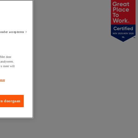
onder accepteren >
NOV 2025-NOV 2026
NL
 Met deze
analyseren.
 u meer wilt
onze
en doorgaan