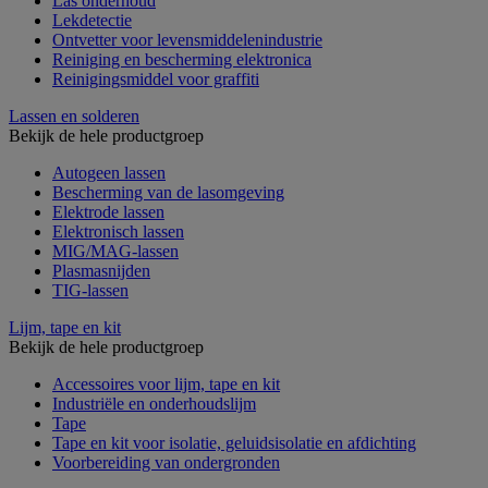
Las onderhoud
Lekdetectie
Ontvetter voor levensmiddelenindustrie
Reiniging en bescherming elektronica
Reinigingsmiddel voor graffiti
Lassen en solderen
Bekijk de hele productgroep
Autogeen lassen
Bescherming van de lasomgeving
Elektrode lassen
Elektronisch lassen
MIG/MAG-lassen
Plasmasnijden
TIG-lassen
Lijm, tape en kit
Bekijk de hele productgroep
Accessoires voor lijm, tape en kit
Industriële en onderhoudslijm
Tape
Tape en kit voor isolatie, geluidsisolatie en afdichting
Voorbereiding van ondergronden