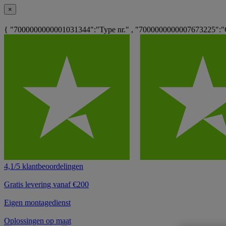
×
{ "7000000000001031344":"Type nr." , "7000000000007673225":"
4,1/5 klantbeoordelingen
Gratis levering vanaf €200
Eigen montagedienst
Oplossingen op maat