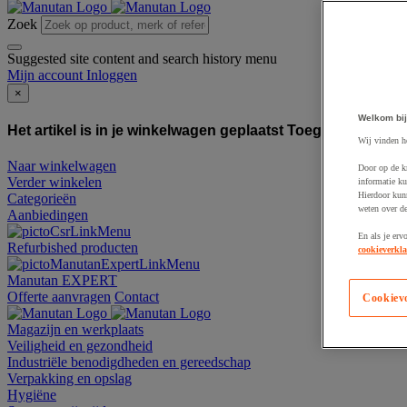
Zoek
Suggested site content and search history menu
Mijn account
Inloggen
×
Welkom bij
Het artikel is in je winkelwagen geplaatst
Toegevoegd aan
Wij vinden h
Naar winkelwagen
Door op de k
Verder winkelen
informatie ku
Hierdoor kun
Categorieën
weten over de
Aanbiedingen
En als je erv
Refurbished producten
cookieverkla
Manutan EXPERT
Offerte aanvragen
Contact
Cookiev
Magazijn en werkplaats
Veiligheid en gezondheid
Industriële benodigdheden en gereedschap
Verpakking en opslag
Hygiëne