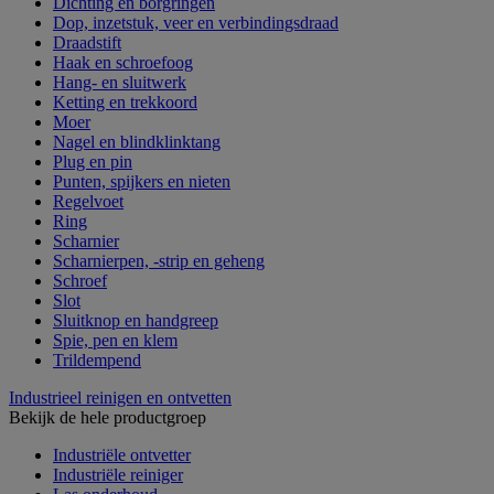
Dichting en borgringen
Dop, inzetstuk, veer en verbindingsdraad
Draadstift
Haak en schroefoog
Hang- en sluitwerk
Ketting en trekkoord
Moer
Nagel en blindklinktang
Plug en pin
Punten, spijkers en nieten
Regelvoet
Ring
Scharnier
Scharnierpen, -strip en geheng
Schroef
Slot
Sluitknop en handgreep
Spie, pen en klem
Trildempend
Industrieel reinigen en ontvetten
Bekijk de hele productgroep
Industriële ontvetter
Industriële reiniger