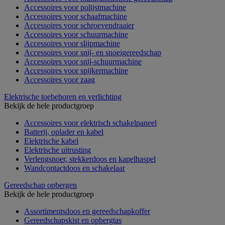
Accessoires voor polijstmachine
Accessoires voor schaafmachine
Accessoires voor schroevendraaier
Accessoires voor schuurmachine
Accessoires voor slijpmachine
Accessoires voor snij- en snoeigereedschap
Accessoires voor snij-schuurmachine
Accessoires voor spijkermachine
Accessoires voor zaag
Elektrische toebehoren en verlichting
Bekijk de hele productgroep
Accessoires voor elektrisch schakelpaneel
Batterij, oplader en kabel
Elektrische kabel
Elektrische uitrusting
Verlengsnoer, stekkerdoos en kapelhaspel
Wandcontactdoos en schakelaar
Gereedschap opbergen
Bekijk de hele productgroep
Assortimentsdoos en gereedschapkoffer
Gereedschapskist en opbergtas