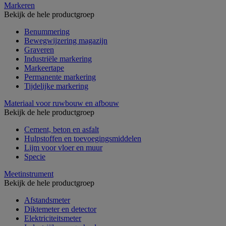
Markeren
Bekijk de hele productgroep
Benummering
Bewegwijzering magazijn
Graveren
Industriële markering
Markeertape
Permanente markering
Tijdelijke markering
Materiaal voor ruwbouw en afbouw
Bekijk de hele productgroep
Cement, beton en asfalt
Hulpstoffen en toevoegingsmiddelen
Lijm voor vloer en muur
Specie
Meetinstrument
Bekijk de hele productgroep
Afstandsmeter
Diktemeter en detector
Elektriciteitsmeter