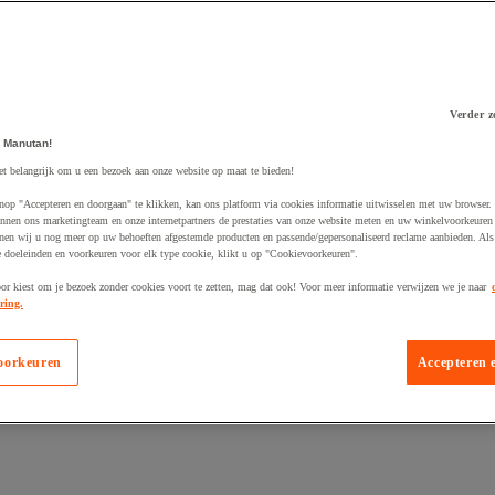
Verder z
 Manutan!
 winkelwagen
et belangrijk om u een bezoek aan onze website op maat te bieden!
nop "Accepteren en doorgaan" te klikken, kan ons platform via cookies informatie uitwisselen met uw browser.
nnen ons marketingteam en onze internetpartners de prestaties van onze website meten en uw winkelvoorkeuren 
nen wij u nog meer op uw behoeften afgestemde producten en passende/gepersonaliseerd reclame aanbieden. Als
 doeleinden en voorkeuren voor elk type cookie, klikt u op "Cookievoorkeuren".
oor kiest om je bezoek zonder cookies voort te zetten, mag dat ook! Voor meer informatie verwijzen we je naar
ring.
oorkeuren
Accepteren 