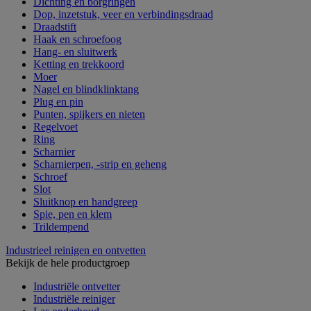
Dichting en borgringen
Dop, inzetstuk, veer en verbindingsdraad
Draadstift
Haak en schroefoog
Hang- en sluitwerk
Ketting en trekkoord
Moer
Nagel en blindklinktang
Plug en pin
Punten, spijkers en nieten
Regelvoet
Ring
Scharnier
Scharnierpen, -strip en geheng
Schroef
Slot
Sluitknop en handgreep
Spie, pen en klem
Trildempend
Industrieel reinigen en ontvetten
Bekijk de hele productgroep
Industriële ontvetter
Industriële reiniger