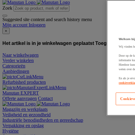
Zoek
Suggested site content and search history menu
Mijn account
Inloggen
×
Welkom bij
Het artikel is in je winkelwagen geplaatst
Toegevoegd aan
Wij vinden h
Naar winkelwagen
Door op de k
Verder winkelen
informatie ku
Hierdoor kun
Categorieën
weten over de
Aanbiedingen
En als je erv
Refurbished producten
cookieverkla
Manutan EXPERT
Offerte aanvragen
Contact
Cookiev
Magazijn en werkplaats
Veiligheid en gezondheid
Industriële benodigdheden en gereedschap
Verpakking en opslag
Hygiëne