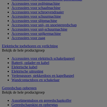
Accessoires voor polijstmachine
Accessoires voor schaafmachine
Accessoires voor schroevendraaier
Accessoires voor schuurmachine
Accessoires voor slijpmachine
Accessoires voor snij- en snoeigereedschap
Accessoires voor snij-schuurmachine
Accessoires voor spijkermachine
Accessoires voor zaag
Elektrische toebehoren en verlichting
Bekijk de hele productgroep
Accessoires voor elektrisch schakelpaneel
Batterij, oplader en kabel
Elektrische kabel
Elektrische uitrusting
Verlengsnoer, stekkerdoos en kapelhaspel
Wandcontactdoos en schakelaar
Gereedschap opbergen
Bekijk de hele productgroep
Assortimentsdoos en gereedschapkoffer
Gereedschapskist en opbergtas