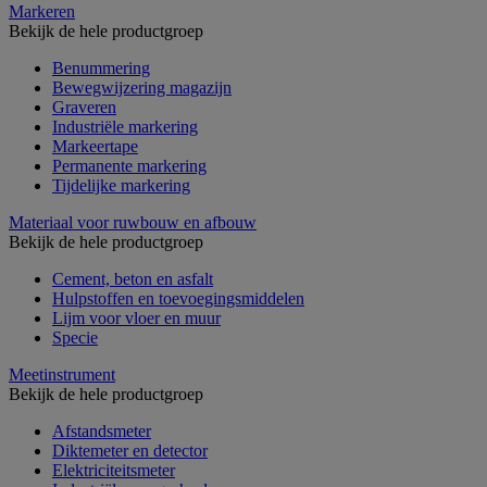
Markeren
Bekijk de hele productgroep
Benummering
Bewegwijzering magazijn
Graveren
Industriële markering
Markeertape
Permanente markering
Tijdelijke markering
Materiaal voor ruwbouw en afbouw
Bekijk de hele productgroep
Cement, beton en asfalt
Hulpstoffen en toevoegingsmiddelen
Lijm voor vloer en muur
Specie
Meetinstrument
Bekijk de hele productgroep
Afstandsmeter
Diktemeter en detector
Elektriciteitsmeter