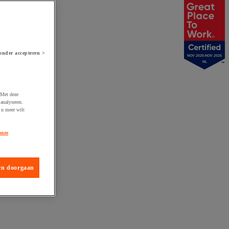
onder accepteren >
NOV 2025-NOV 2026
NL
 Met deze
analyseren.
 u meer wilt
onze
en doorgaan