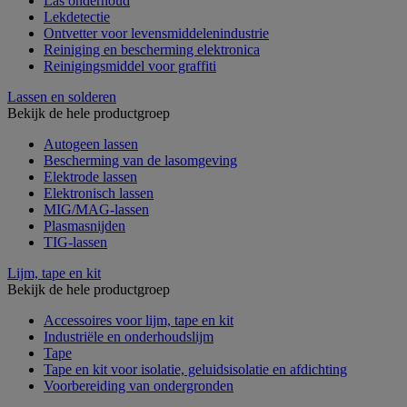
Las onderhoud
Lekdetectie
Ontvetter voor levensmiddelenindustrie
Reiniging en bescherming elektronica
Reinigingsmiddel voor graffiti
Lassen en solderen
Bekijk de hele productgroep
Autogeen lassen
Bescherming van de lasomgeving
Elektrode lassen
Elektronisch lassen
MIG/MAG-lassen
Plasmasnijden
TIG-lassen
Lijm, tape en kit
Bekijk de hele productgroep
Accessoires voor lijm, tape en kit
Industriële en onderhoudslijm
Tape
Tape en kit voor isolatie, geluidsisolatie en afdichting
Voorbereiding van ondergronden