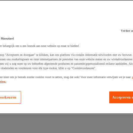
Verder z
 Manutan!
 winkelwagen
et belangrijk om u een bezoek aan onze website op maat te bieden!
nop "Accepteren en doorgaan" te klikken, kan ons platform via cookies informatie uitwisselen met uw browser.
nnen ons marketingteam en onze internetpartners de prestaties van onze website meten en uw winkelvoorkeuren 
nen wij u nog meer op uw behoeften afgestemde producten en passende/gepersonaliseerd reclame aanbieden. Als
 doeleinden en voorkeuren voor elk type cookie, klikt u op "Cookievoorkeuren".
oor kiest om je bezoek zonder cookies voort te zetten, mag dat ook! Voor meer informatie verwijzen we je naar
ring.
oorkeuren
Accepteren 