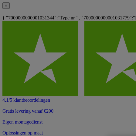
×
{ "7000000000001031344":"Type nr." , "7000000000001031779":"
4,1/5 klantbeoordelingen
Gratis levering vanaf €200
Eigen montagedienst
Oplossingen op maat