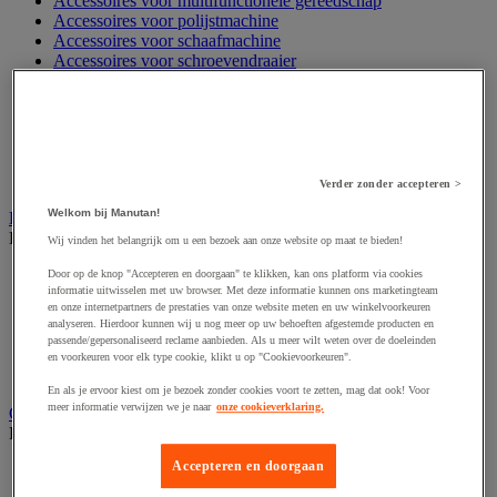
Accessoires voor multifunctionele gereedschap
Accessoires voor polijstmachine
Accessoires voor schaafmachine
Accessoires voor schroevendraaier
Accessoires voor schuurmachine
Accessoires voor slijpmachine
Accessoires voor snij- en snoeigereedschap
Accessoires voor snij-schuurmachine
Accessoires voor spijkermachine
Accessoires voor zaag
Verder zonder accepteren >
Welkom bij Manutan!
Elektrische toebehoren en verlichting
Bekijk de hele productgroep
Wij vinden het belangrijk om u een bezoek aan onze website op maat te bieden!
Accessoires voor elektrisch schakelpaneel
Door op de knop "Accepteren en doorgaan" te klikken, kan ons platform via cookies
informatie uitwisselen met uw browser. Met deze informatie kunnen ons marketingteam
Batterij, oplader en kabel
en onze internetpartners de prestaties van onze website meten en uw winkelvoorkeuren
Elektrische kabel
analyseren. Hierdoor kunnen wij u nog meer op uw behoeften afgestemde producten en
Elektrische uitrusting
passende/gepersonaliseerd reclame aanbieden. Als u meer wilt weten over de doeleinden
Verlengsnoer, stekkerdoos en kapelhaspel
en voorkeuren voor elk type cookie, klikt u op "Cookievoorkeuren".
Wandcontactdoos en schakelaar
En als je ervoor kiest om je bezoek zonder cookies voort te zetten, mag dat ook! Voor
meer informatie verwijzen we je naar
onze cookieverklaring.
Gereedschap opbergen
Bekijk de hele productgroep
Accepteren en doorgaan
Assortimentsdoos en gereedschapkoffer
Gereedschapskist en opbergtas