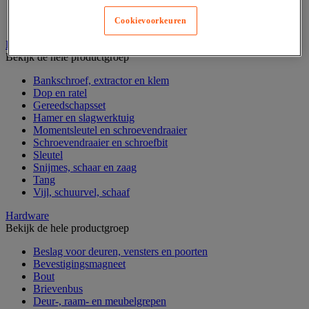
Gereedschapskoffer en versterkte kist
Verrijdbare werktafel
Cookievoorkeuren
Handgereedschap
Bekijk de hele productgroep
Bankschroef, extractor en klem
Dop en ratel
Gereedschapsset
Hamer en slagwerktuig
Momentsleutel en schroevendraaier
Schroevendraaier en schroefbit
Sleutel
Snijmes, schaar en zaag
Tang
Vijl, schuurvel, schaaf
Hardware
Bekijk de hele productgroep
Beslag voor deuren, vensters en poorten
Bevestigingsmagneet
Bout
Brievenbus
Deur-, raam- en meubelgrepen