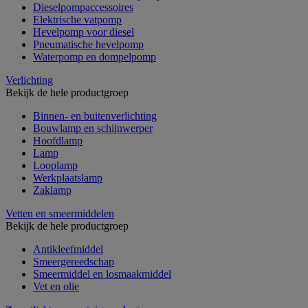
Dieselpompaccessoires
Elektrische vatpomp
Hevelpomp voor diesel
Pneumatische hevelpomp
Waterpomp en dompelpomp
Verlichting
Bekijk de hele productgroep
Binnen- en buitenverlichting
Bouwlamp en schijnwerper
Hoofdlamp
Lamp
Looplamp
Werkplaatslamp
Zaklamp
Vetten en smeermiddelen
Bekijk de hele productgroep
Antikleefmiddel
Smeergereedschap
Smeermiddel en losmaakmiddel
Vet en olie