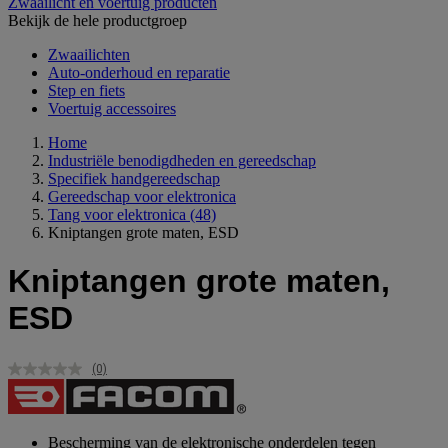
Zwaailicht en voertuig producten
Bekijk de hele productgroep
Zwaailichten
Auto-onderhoud en reparatie
Step en fiets
Voertuig accessoires
Home
Industriële benodigdheden en gereedschap
Specifiek handgereedschap
Gereedschap voor elektronica
Tang voor elektronica
(48)
Kniptangen grote maten, ESD
Kniptangen grote maten,
ESD
(0)
Geen
scorewaarde.
Dezelfde
paginalink.
Bescherming van de elektronische onderdelen tegen