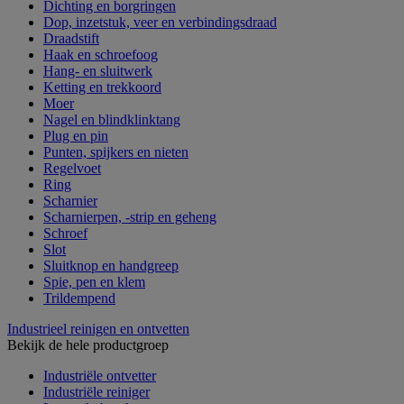
Dichting en borgringen
Dop, inzetstuk, veer en verbindingsdraad
Draadstift
Haak en schroefoog
Hang- en sluitwerk
Ketting en trekkoord
Moer
Nagel en blindklinktang
Plug en pin
Punten, spijkers en nieten
Regelvoet
Ring
Scharnier
Scharnierpen, -strip en geheng
Schroef
Slot
Sluitknop en handgreep
Spie, pen en klem
Trildempend
Industrieel reinigen en ontvetten
Bekijk de hele productgroep
Industriële ontvetter
Industriële reiniger