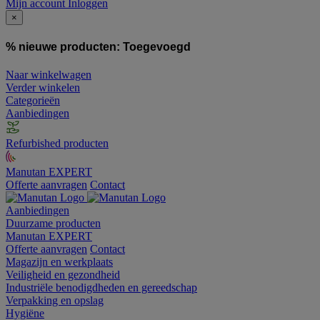
Mijn account
Inloggen
×
% nieuwe producten:
Toegevoegd
Naar winkelwagen
Verder winkelen
Categorieën
Aanbiedingen
Refurbished producten
Manutan EXPERT
Offerte aanvragen
Contact
Aanbiedingen
Duurzame producten
Manutan EXPERT
Offerte aanvragen
Contact
Magazijn en werkplaats
Veiligheid en gezondheid
Industriële benodigdheden en gereedschap
Verpakking en opslag
Hygiëne