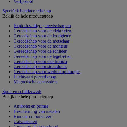
Verfpistool
Specifiek handgereedschap
Bekijk de hele productgroep
Explosieveilige gereedschappen
Gereedschap voor de elektricien
Gereedschap voor de loodgieter
Gereedschap voor de metselaar
Gereedschap voor de monteur
Gereedschap voor de schilder
Gereedschap voor de tegelzetter
Gereedschap voor elektronica
Gereedschap voor stukadoors
Gereedschap voor werken op hoogte
Luchtvaart gereedschap
Magnetische accessoires
Spuit-en schilderwerk
Bekijk de hele productgroep
Antiroest en primer
Bescherming van metalen
Binnen- en buitenverf
Galvaniseren
Gevel- en dakonderhoud