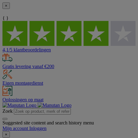
×
{ }
4,1/5 klantbeoordelingen
Gratis levering vanaf €200
Eigen montagedienst
Oplossingen op maat
Zoek
Suggested site content and search history menu
Mijn account
Inloggen
×