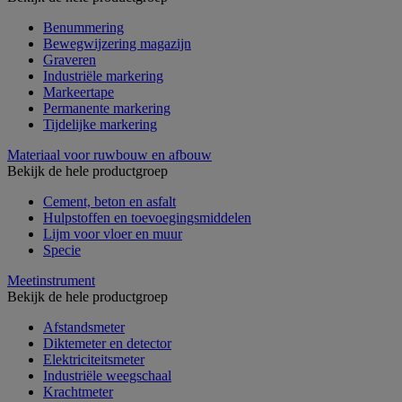
Benummering
Bewegwijzering magazijn
Graveren
Industriële markering
Markeertape
Permanente markering
Tijdelijke markering
Materiaal voor ruwbouw en afbouw
Bekijk de hele productgroep
Cement, beton en asfalt
Hulpstoffen en toevoegingsmiddelen
Lijm voor vloer en muur
Specie
Meetinstrument
Bekijk de hele productgroep
Afstandsmeter
Diktemeter en detector
Elektriciteitsmeter
Industriële weegschaal
Krachtmeter