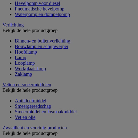
Hevelpomp voor diesel
Pneumatische hevelpomp
Waterpomp en dompelpomp
Verlichting
Bekijk de hele productgroep
Binnen- en buitenverlichting
Bouwlamp en schijnwerper
Hoofdlamp
Lamp
Looplamp
Werkplaatslamp
Zaklamp
Vetten en smeermiddelen
Bekijk de hele productgroep
Antikleefmiddel
Smeergereedschap
Smeermiddel en losmaakmiddel
Vet en olie
Zwaailicht en voertuig producten
Bekijk de hele productgroep