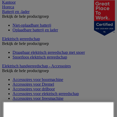
Kantoor
Horeca
Batterij en -lader
Bekijk de hele productgroep
Niet-oplaadbare batterij
Oplaadbare batterij en lader
NOV 2025-NOV 2026
NL
Elektrisch gereedschap
Bekijk de hele productgroep
Draagbaar elektrisch gereedschap met snoer
Snoerloos elektrisch gereedschap
Elektrisch handgereedschap - Accessoires
Bekijk de hele productgroep
Accessoires voor boormachine
Accessoires voor Dremel
Accessoires voor drilboor
Accessoires voor elektrisch gereedschap
Accessoires voor freesmachine
Accessoires voor heteluchtpistool
Accessoires voor multifunctionele gereedschap
Accessoires voor polijstmachine