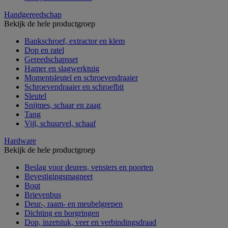
Handgereedschap
Bekijk de hele productgroep
Bankschroef, extractor en klem
Dop en ratel
Gereedschapsset
Hamer en slagwerktuig
Momentsleutel en schroevendraaier
Schroevendraaier en schroefbit
Sleutel
Snijmes, schaar en zaag
Tang
Vijl, schuurvel, schaaf
Hardware
Bekijk de hele productgroep
Beslag voor deuren, vensters en poorten
Bevestigingsmagneet
Bout
Brievenbus
Deur-, raam- en meubelgrepen
Dichting en borgringen
Dop, inzetstuk, veer en verbindingsdraad