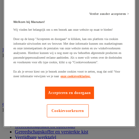
Accessoires voor schaafmachine
Accessoires voor schroevendraaier
Accessoires voor schuurmachine
Verder zonder accepteren >
Accessoires voor slijpmachine
Accessoires voor snij- en snoeigereedschap
Welkom bij Manutan!
Accessoires voor snij-schuurmachine
Wij vinden het belangrijk om u een bezoek aan onze website op maat te bieden!
Accessoires voor spijkermachine
Accessoires voor zaag
Door op de knop "Accepteren en doorgaan" te klikken, kan ons platform via cookies
informatie uitwisselen met uw browser. Met deze informatie kunnen ons marketingteam
en onze internetpartners de prestaties van onze website meten en uw winkelvoorkeuren
Elektrische toebehoren en verlichting
analyseren. Hierdoor kunnen wij u nog meer op uw behoeften afgestemde producten en
Bekijk de hele productgroep
passende/gepersonaliseerd reclame aanbieden. Als u meer wilt weten over de doeleinden
en voorkeuren voor elk type cookie, klikt u op "Cookievoorkeuren".
Accessoires voor elektrisch schakelpaneel
Batterij, oplader en kabel
En als je ervoor kiest om je bezoek zonder cookies voort te zetten, mag dat ook! Voor
Elektrische kabel
meer informatie verwijzen we je naar
onze cookieverklaring.
Elektrische uitrusting
Verlengsnoer, stekkerdoos en kapelhaspel
Accepteren en doorgaan
Wandcontactdoos en schakelaar
Gereedschap opbergen
Bekijk de hele productgroep
Cookievoorkeuren
Assortimentsdoos en gereedschapkoffer
Gereedschapskist en opbergtas
Gereedschapskoffer en versterkte kist
Verrijdbare werktafel