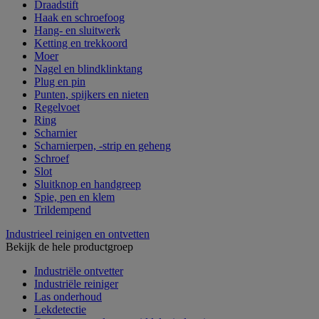
Draadstift
Haak en schroefoog
Hang- en sluitwerk
Ketting en trekkoord
Moer
Nagel en blindklinktang
Plug en pin
Punten, spijkers en nieten
Regelvoet
Ring
Scharnier
Scharnierpen, -strip en geheng
Schroef
Slot
Sluitknop en handgreep
Spie, pen en klem
Trildempend
Industrieel reinigen en ontvetten
Bekijk de hele productgroep
Industriële ontvetter
Industriële reiniger
Las onderhoud
Lekdetectie