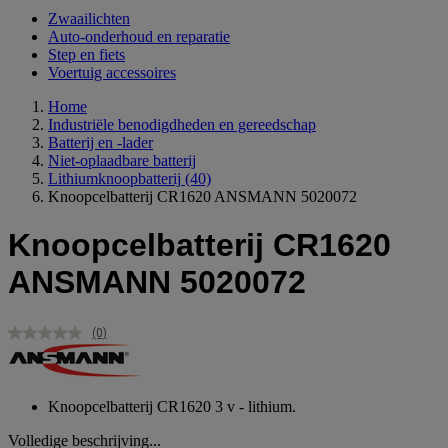
Zwaailichten
Auto-onderhoud en reparatie
Step en fiets
Voertuig accessoires
Home
Industriële benodigdheden en gereedschap
Batterij en -lader
Niet-oplaadbare batterij
Lithiumknoopbatterij
(40)
Knoopcelbatterij CR1620 ANSMANN 5020072
Knoopcelbatterij CR1620
ANSMANN 5020072
(0)
Geen
scorewaarde.
Dezelfde
paginalink.
Knoopcelbatterij CR1620 3 v - lithium.
Volledige beschrijving...