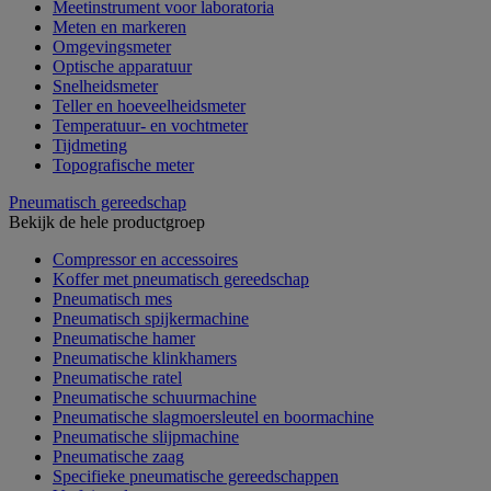
Meetinstrument voor laboratoria
Meten en markeren
Omgevingsmeter
Optische apparatuur
Snelheidsmeter
Teller en hoeveelheidsmeter
Temperatuur- en vochtmeter
Tijdmeting
Topografische meter
Pneumatisch gereedschap
Bekijk de hele productgroep
Compressor en accessoires
Koffer met pneumatisch gereedschap
Pneumatisch mes
Pneumatisch spijkermachine
Pneumatische hamer
Pneumatische klinkhamers
Pneumatische ratel
Pneumatische schuurmachine
Pneumatische slagmoersleutel en boormachine
Pneumatische slijpmachine
Pneumatische zaag
Specifieke pneumatische gereedschappen