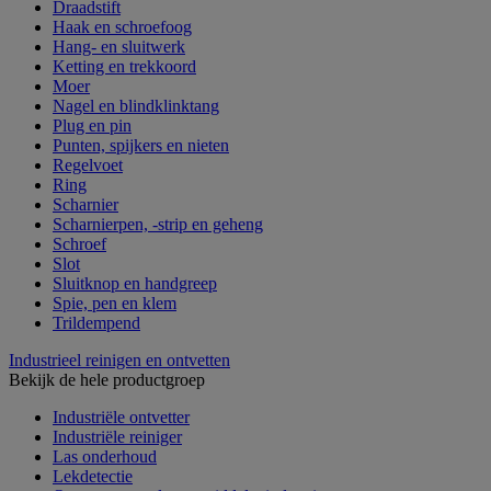
Draadstift
Haak en schroefoog
Hang- en sluitwerk
Ketting en trekkoord
Moer
Nagel en blindklinktang
Plug en pin
Punten, spijkers en nieten
Regelvoet
Ring
Scharnier
Scharnierpen, -strip en geheng
Schroef
Slot
Sluitknop en handgreep
Spie, pen en klem
Trildempend
Industrieel reinigen en ontvetten
Bekijk de hele productgroep
Industriële ontvetter
Industriële reiniger
Las onderhoud
Lekdetectie