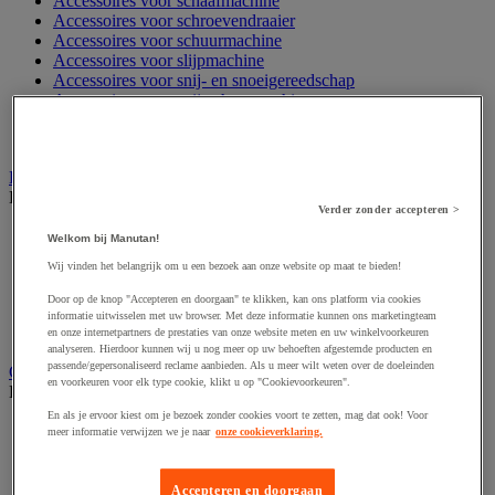
Accessoires voor schaafmachine
Accessoires voor schroevendraaier
Accessoires voor schuurmachine
Accessoires voor slijpmachine
Accessoires voor snij- en snoeigereedschap
Accessoires voor snij-schuurmachine
Accessoires voor spijkermachine
Accessoires voor zaag
Elektrische toebehoren en verlichting
Bekijk de hele productgroep
Verder zonder accepteren >
Accessoires voor elektrisch schakelpaneel
Welkom bij Manutan!
Batterij, oplader en kabel
Wij vinden het belangrijk om u een bezoek aan onze website op maat te bieden!
Elektrische kabel
Elektrische uitrusting
Door op de knop "Accepteren en doorgaan" te klikken, kan ons platform via cookies
Verlengsnoer, stekkerdoos en kapelhaspel
informatie uitwisselen met uw browser. Met deze informatie kunnen ons marketingteam
Wandcontactdoos en schakelaar
en onze internetpartners de prestaties van onze website meten en uw winkelvoorkeuren
analyseren. Hierdoor kunnen wij u nog meer op uw behoeften afgestemde producten en
passende/gepersonaliseerd reclame aanbieden. Als u meer wilt weten over de doeleinden
Gereedschap opbergen
en voorkeuren voor elk type cookie, klikt u op "Cookievoorkeuren".
Bekijk de hele productgroep
En als je ervoor kiest om je bezoek zonder cookies voort te zetten, mag dat ook! Voor
Assortimentsdoos en gereedschapkoffer
meer informatie verwijzen we je naar
onze cookieverklaring.
Gereedschapskist en opbergtas
Gereedschapskoffer en versterkte kist
Verrijdbare werktafel
Accepteren en doorgaan