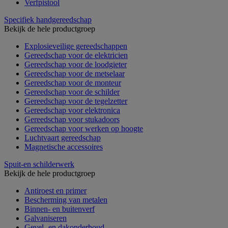
Verfpistool
Specifiek handgereedschap
Bekijk de hele productgroep
Explosieveilige gereedschappen
Gereedschap voor de elektricien
Gereedschap voor de loodgieter
Gereedschap voor de metselaar
Gereedschap voor de monteur
Gereedschap voor de schilder
Gereedschap voor de tegelzetter
Gereedschap voor elektronica
Gereedschap voor stukadoors
Gereedschap voor werken op hoogte
Luchtvaart gereedschap
Magnetische accessoires
Spuit-en schilderwerk
Bekijk de hele productgroep
Antiroest en primer
Bescherming van metalen
Binnen- en buitenverf
Galvaniseren
Gevel- en dakonderhoud