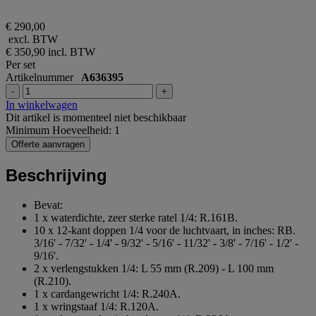
€ 290,00
excl. BTW
€ 350,90
incl. BTW
Per set
Artikelnummer
A636395
-
+
In winkelwagen
Dit artikel is momenteel niet beschikbaar
Minimum Hoeveelheid: 1
Offerte aanvragen
Beschrijving
Bevat:
1 x waterdichte, zeer sterke ratel 1/4: R.161B.
10 x 12-kant doppen 1/4 voor de luchtvaart, in inches: RB.
3/16' - 7/32' - 1/4' - 9/32' - 5/16' - 11/32' - 3/8' - 7/16' - 1/2' -
9/16'.
2 x verlengstukken 1/4: L 55 mm (R.209) - L 100 mm
(R.210).
1 x cardangewricht 1/4: R.240A.
1 x wringstaaf 1/4: R.120A.