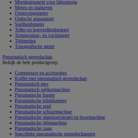
Meetinstrument voor laboratoria
Meten en markeren
Omgevingsmeter
Optische apparatuur
Snelheidsmeter
Teller en hoeveelheidsmeter
Temperatuur- en vochtmeter
Tijdmeting
Topografische meter
Pneumatisch gereedschap
Bekijk de hele productgroep
Compressor en accessoires
Koffer met pneumatisch gereedschap
Pneumatisch mes
Pneumatisch spijkermachine
Pneumatische hamer
Pneumatische klinkhamers
Pneumatische ratel
Pneumatische schuurmachine
Pneumatische slagmoersleutel en boormachine
Pneumatische slijpmachine
Pneumatische zaag
Specifieke pneumatische gereedschappen