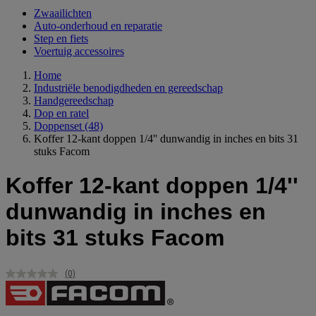
Zwaailichten
Auto-onderhoud en reparatie
Step en fiets
Voertuig accessoires
Home
Industriële benodigdheden en gereedschap
Handgereedschap
Dop en ratel
Doppenset
(48)
Koffer 12-kant doppen 1/4'' dunwandig in inches en bits 31
stuks Facom
Koffer 12-kant doppen 1/4''
dunwandig in inches en
bits 31 stuks Facom
(0)
Geen
scorewaarde.
Dezelfde
paginalink.