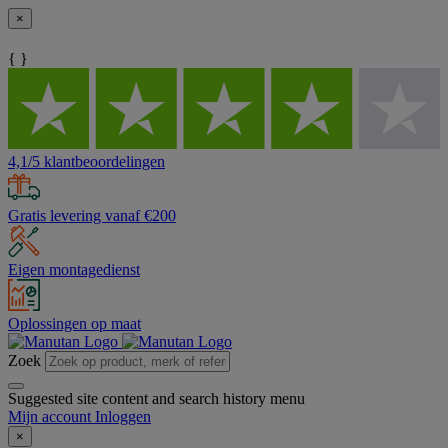
×
{ }
4,1/5 klantbeoordelingen
Gratis levering vanaf €200
Eigen montagedienst
Oplossingen op maat
Zoek
Suggested site content and search history menu
Mijn account
Inloggen
×