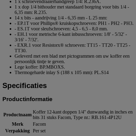
1 x schroevendraaierhandgreep 1/4: R.236A.
1 x dop 1/4 bithouder met standaard borgring voor bits 1/4 -
6,35 mm: R.235.
14 x bits - aandrijving 1/4 - 6,35 mm - L 25 mm:
- EP.1T voor Phillips® kruiskopschroeven: PH1 - PH2 - PH3.
- ES.1T voor sleufschroeven: 4,5 - 6,5 - 8,0 mm.
- EH.1 voor metrische 6-kant inbusschroeven: 1/8' - 5/32' -
3/16' - 7/32'.
- EXR.1 voor Resistorx® schroeven: TT15 - TT20 - TT25 -
TT30.
Geleverd met een blad met pictogrammen om uw koffer een
persoonlijk tintje te geven.
Lege koffer: BP.MBOXS.
Thermogeharde inlay S (188 x 105 mm): PL.S14
Specificaties
Productinformatie
Koffer 12-kant doppen 1/4'' dunwandig in inches en
Productnaam
bits 31 stuks Facom, Type nr.: RB.161-4P12U
Merk
Facom
Verpakking
Per set