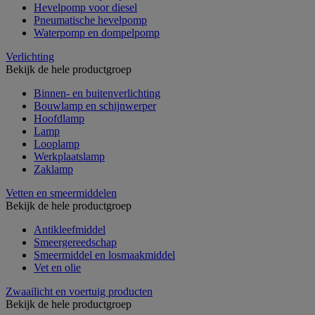
Hevelpomp voor diesel
Pneumatische hevelpomp
Waterpomp en dompelpomp
Verlichting
Bekijk de hele productgroep
Binnen- en buitenverlichting
Bouwlamp en schijnwerper
Hoofdlamp
Lamp
Looplamp
Werkplaatslamp
Zaklamp
Vetten en smeermiddelen
Bekijk de hele productgroep
Antikleefmiddel
Smeergereedschap
Smeermiddel en losmaakmiddel
Vet en olie
Zwaailicht en voertuig producten
Bekijk de hele productgroep