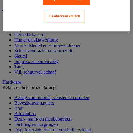
Handgereedschap
Bekijk de hele productgroep
Cookievoorkeuren
Bankschroef, extractor en klem
Dop en ratel
Gereedschapsset
Hamer en slagwerktuig
Momentsleutel en schroevendraaier
Schroevendraaier en schroefbit
Sleutel
Snijmes, schaar en zaag
Tang
Vijl, schuurvel, schaaf
Hardware
Bekijk de hele productgroep
Beslag voor deuren, vensters en poorten
Bevestigingsmagneet
Bout
Brievenbus
Deur-, raam- en meubelgrepen
Dichting en borgringen
Dop, inzetstuk, veer en verbindingsdraad