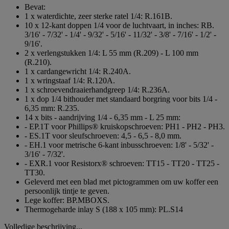
Bevat:
1 x waterdichte, zeer sterke ratel 1/4: R.161B.
10 x 12-kant doppen 1/4 voor de luchtvaart, in inches: RB.
3/16' - 7/32' - 1/4' - 9/32' - 5/16' - 11/32' - 3/8' - 7/16' - 1/2' -
9/16'.
2 x verlengstukken 1/4: L 55 mm (R.209) - L 100 mm
(R.210).
1 x cardangewricht 1/4: R.240A.
1 x wringstaaf 1/4: R.120A.
1 x schroevendraaierhandgreep 1/4: R.236A.
1 x dop 1/4 bithouder met standaard borgring voor bits 1/4 -
6,35 mm: R.235.
14 x bits - aandrijving 1/4 - 6,35 mm - L 25 mm:
- EP.1T voor Phillips® kruiskopschroeven: PH1 - PH2 - PH3.
- ES.1T voor sleufschroeven: 4,5 - 6,5 - 8,0 mm.
- EH.1 voor metrische 6-kant inbusschroeven: 1/8' - 5/32' -
3/16' - 7/32'.
- EXR.1 voor Resistorx® schroeven: TT15 - TT20 - TT25 -
TT30.
Geleverd met een blad met pictogrammen om uw koffer een
persoonlijk tintje te geven.
Lege koffer: BP.MBOXS.
Thermogeharde inlay S (188 x 105 mm): PL.S14
Volledige beschrijving...