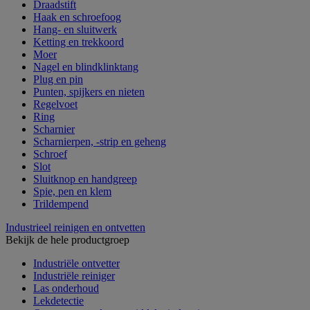
Draadstift
Haak en schroefoog
Hang- en sluitwerk
Ketting en trekkoord
Moer
Nagel en blindklinktang
Plug en pin
Punten, spijkers en nieten
Regelvoet
Ring
Scharnier
Scharnierpen, -strip en geheng
Schroef
Slot
Sluitknop en handgreep
Spie, pen en klem
Trildempend
Industrieel reinigen en ontvetten
Bekijk de hele productgroep
Industriële ontvetter
Industriële reiniger
Las onderhoud
Lekdetectie