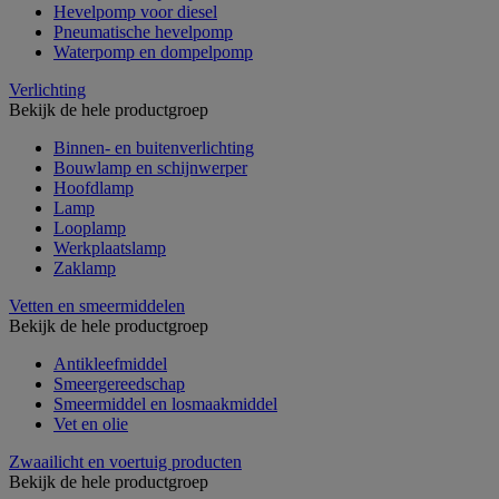
Hevelpomp voor diesel
Pneumatische hevelpomp
Waterpomp en dompelpomp
Verlichting
Bekijk de hele productgroep
Binnen- en buitenverlichting
Bouwlamp en schijnwerper
Hoofdlamp
Lamp
Looplamp
Werkplaatslamp
Zaklamp
Vetten en smeermiddelen
Bekijk de hele productgroep
Antikleefmiddel
Smeergereedschap
Smeermiddel en losmaakmiddel
Vet en olie
Zwaailicht en voertuig producten
Bekijk de hele productgroep