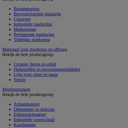
Benummering
Bewegwijzering magazijn
Graveren
Industriële markering
Markeertape
Permanente markering
Tijdelijke markering
Materiaal voor ruwbouw en afbouw
Bekijk de hele productgroep
Cement, beton en asfalt
Hulpstoffen en toevoegingsmiddelen
Lijm voor vloer en muur
Specie
Meetinstrument
Bekijk de hele productgroep
Afstandsmeter
Diktemeter en detector
Elektriciteitsmeter
Industriële weegschaal
Krachtmeter