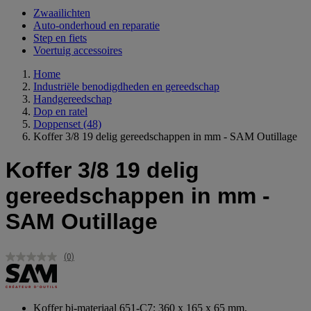
Zwaailichten
Auto-onderhoud en reparatie
Step en fiets
Voertuig accessoires
Home
Industriële benodigdheden en gereedschap
Handgereedschap
Dop en ratel
Doppenset
(48)
Koffer 3/8 19 delig gereedschappen in mm - SAM Outillage
Koffer 3/8 19 delig
gereedschappen in mm -
SAM Outillage
(0)
Geen
scorewaarde.
Dezelfde
paginalink.
Koffer bi-materiaal 651-C7: 360 x 165 x 65 mm.