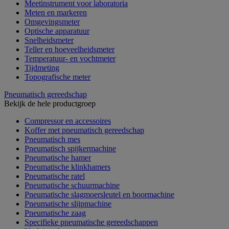
Meetinstrument voor laboratoria
Meten en markeren
Omgevingsmeter
Optische apparatuur
Snelheidsmeter
Teller en hoeveelheidsmeter
Temperatuur- en vochtmeter
Tijdmeting
Topografische meter
Pneumatisch gereedschap
Bekijk de hele productgroep
Compressor en accessoires
Koffer met pneumatisch gereedschap
Pneumatisch mes
Pneumatisch spijkermachine
Pneumatische hamer
Pneumatische klinkhamers
Pneumatische ratel
Pneumatische schuurmachine
Pneumatische slagmoersleutel en boormachine
Pneumatische slijpmachine
Pneumatische zaag
Specifieke pneumatische gereedschappen