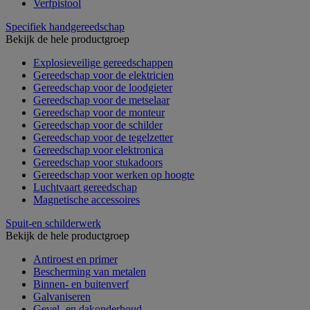
Verfpistool
Specifiek handgereedschap
Bekijk de hele productgroep
Explosieveilige gereedschappen
Gereedschap voor de elektricien
Gereedschap voor de loodgieter
Gereedschap voor de metselaar
Gereedschap voor de monteur
Gereedschap voor de schilder
Gereedschap voor de tegelzetter
Gereedschap voor elektronica
Gereedschap voor stukadoors
Gereedschap voor werken op hoogte
Luchtvaart gereedschap
Magnetische accessoires
Spuit-en schilderwerk
Bekijk de hele productgroep
Antiroest en primer
Bescherming van metalen
Binnen- en buitenverf
Galvaniseren
Gevel- en dakonderhoud