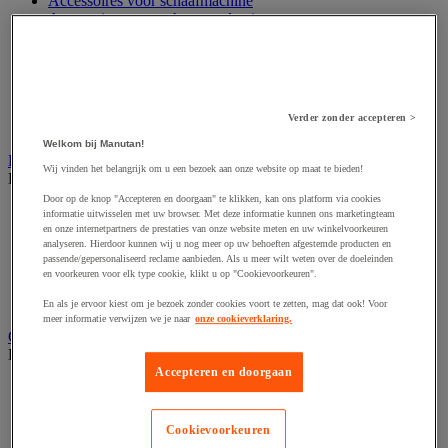
Accessoires voor schaafmachine
Accessoires voor schroevendraaier
Accessoires voor schuurmachine
Accessoires voor slijpmachine
Accessoires voor snij- en snoeigereedschap
Accessoires voor snij-schuurmachine
Accessoires voor spijkermachine
Verder zonder accepteren >
Accessoires voor zaag
Welkom bij Manutan!
Elektrische toebehoren en verlichting
Wij vinden het belangrijk om u een bezoek aan onze website op maat te bieden!
Bekijk de hele productgroep
Door op de knop "Accepteren en doorgaan" te klikken, kan ons platform via cookies
Accessoires voor elektrisch schakelpaneel
informatie uitwisselen met uw browser. Met deze informatie kunnen ons marketingteam
Batterij, oplader en kabel
en onze internetpartners de prestaties van onze website meten en uw winkelvoorkeuren
analyseren. Hierdoor kunnen wij u nog meer op uw behoeften afgestemde producten en
Elektrische kabel
passende/gepersonaliseerd reclame aanbieden. Als u meer wilt weten over de doeleinden
Elektrische uitrusting
en voorkeuren voor elk type cookie, klikt u op "Cookievoorkeuren".
Verlengsnoer, stekkerdoos en kapelhaspel
Wandcontactdoos en schakelaar
En als je ervoor kiest om je bezoek zonder cookies voort te zetten, mag dat ook! Voor
meer informatie verwijzen we je naar
onze cookieverklaring.
Gereedschap opbergen
Bekijk de hele productgroep
Accepteren en doorgaan
Assortimentsdoos en gereedschapkoffer
Gereedschapskist en opbergtas
Gereedschapskoffer en versterkte kist
Cookievoorkeuren
Verrijdbare werktafel