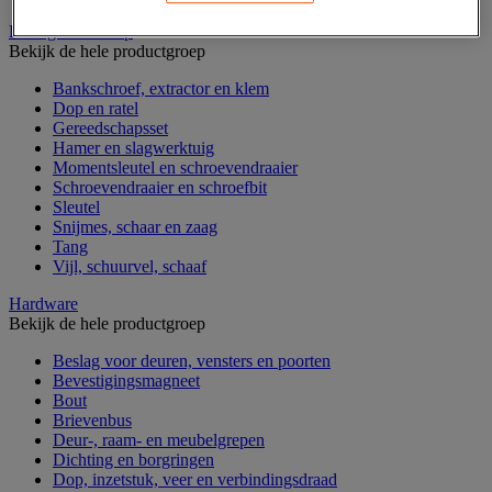
Handgereedschap
Bekijk de hele productgroep
Bankschroef, extractor en klem
Dop en ratel
Gereedschapsset
Hamer en slagwerktuig
Momentsleutel en schroevendraaier
Schroevendraaier en schroefbit
Sleutel
Snijmes, schaar en zaag
Tang
Vijl, schuurvel, schaaf
Hardware
Bekijk de hele productgroep
Beslag voor deuren, vensters en poorten
Bevestigingsmagneet
Bout
Brievenbus
Deur-, raam- en meubelgrepen
Dichting en borgringen
Dop, inzetstuk, veer en verbindingsdraad