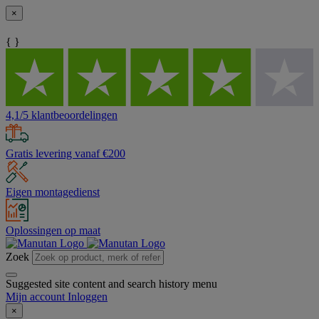
×
{ }
4,1/5 klantbeoordelingen
Gratis levering vanaf €200
Eigen montagedienst
Oplossingen op maat
Zoek
Suggested site content and search history menu
Mijn account
Inloggen
×