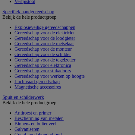
Verfpistool
Specifiek handgereedschap
Bekijk de hele productgroep
Explosieveilige gereedschappen
Gereedschap voor de elektricien
Gereedschap voor de loodgieter
Gereedschap voor de metselaar
Gereedschap voor de monteur
Gereedschap voor de schilder
Gereedschap voor de tegelzetter
Gereedschap voor elektronica
Gereedschap voor stukadoors
Gereedschap voor werken op hoogte
Luchtvaart gereedschap
Magnetische accessoires
Spuit-en schilderwerk
Bekijk de hele productgroep
Antiroest en primer
Bescherming van metalen
Binnen- en buitenverf
Galvaniseren
Gevel- en dakonderhoud