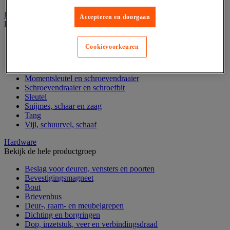
Handgereedschap
Accepteren en doorgaan
Bekijk de hele productgroep
Bankschroef, extractor en klem
Cookievoorkeuren
Dop en ratel
Gereedschapsset
Hamer en slagwerktuig
Momentsleutel en schroevendraaier
Schroevendraaier en schroefbit
Sleutel
Snijmes, schaar en zaag
Tang
Vijl, schuurvel, schaaf
Hardware
Bekijk de hele productgroep
Beslag voor deuren, vensters en poorten
Bevestigingsmagneet
Bout
Brievenbus
Deur-, raam- en meubelgrepen
Dichting en borgringen
Dop, inzetstuk, veer en verbindingsdraad