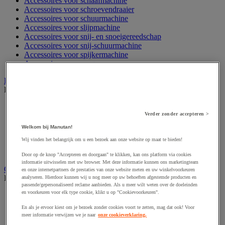
Accessoires voor schaafmachine
Accessoires voor schroevendraaier
Accessoires voor schuurmachine
Accessoires voor slijpmachine
Accessoires voor snij- en snoeigereedschap
Accessoires voor snij-schuurmachine
Accessoires voor spijkermachine
Accessoires voor zaag
Elektrische toebehoren en verlichting
Bekijk de hele productgroep
Accessoires voor elektrisch schakelpaneel
Verder zonder accepteren >
Batterij, oplader en kabel
Elektrische kabel
Welkom bij Manutan!
Elektrische uitrusting
Wij vinden het belangrijk om u een bezoek aan onze website op maat te bieden!
Verlengsnoer, stekkerdoos en kapelhaspel
Wandcontactdoos en schakelaar
Door op de knop "Accepteren en doorgaan" te klikken, kan ons platform via cookies
informatie uitwisselen met uw browser. Met deze informatie kunnen ons marketingteam
Gereedschap opbergen
en onze internetpartners de prestaties van onze website meten en uw winkelvoorkeuren
Bekijk de hele productgroep
analyseren. Hierdoor kunnen wij u nog meer op uw behoeften afgestemde producten en
passende/gepersonaliseerd reclame aanbieden. Als u meer wilt weten over de doeleinden
en voorkeuren voor elk type cookie, klikt u op "Cookievoorkeuren".
Assortimentsdoos en gereedschapkoffer
Gereedschapskist en opbergtas
En als je ervoor kiest om je bezoek zonder cookies voort te zetten, mag dat ook! Voor
Gereedschapskoffer en versterkte kist
meer informatie verwijzen we je naar
onze cookieverklaring.
Verrijdbare werktafel