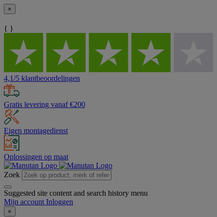
×
{ }
4,1/5 klantbeoordelingen
Gratis levering vanaf €200
Eigen montagedienst
Oplossingen op maat
Zoek
Suggested site content and search history menu
Mijn account
Inloggen
×