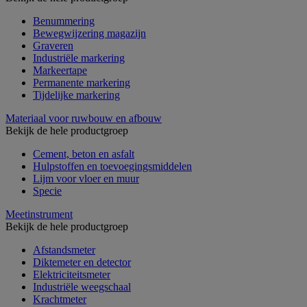
Benummering
Bewegwijzering magazijn
Graveren
Industriële markering
Markeertape
Permanente markering
Tijdelijke markering
Materiaal voor ruwbouw en afbouw
Bekijk de hele productgroep
Cement, beton en asfalt
Hulpstoffen en toevoegingsmiddelen
Lijm voor vloer en muur
Specie
Meetinstrument
Bekijk de hele productgroep
Afstandsmeter
Diktemeter en detector
Elektriciteitsmeter
Industriële weegschaal
Krachtmeter