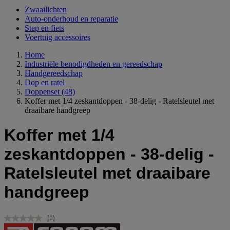
Zwaailichten
Auto-onderhoud en reparatie
Step en fiets
Voertuig accessoires
Home
Industriële benodigdheden en gereedschap
Handgereedschap
Dop en ratel
Doppenset
(48)
Koffer met 1/4 zeskantdoppen - 38-delig - Ratelsleutel met
draaibare handgreep
Koffer met 1/4
zeskantdoppen - 38-delig -
Ratelsleutel met draaibare
handgreep
(0)
Geen
scorewaarde.