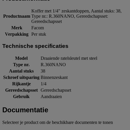
Koffer met 1/4" zeskantdoppen, Aantal stuks: 38,
Productnaam
Type nr.: R.360NANO, Gereedschapsset:
Gereedschapsset
Merk
Facom
Verpakking
Per stuk
Technische specificaties
Model
Draaiende ratelsleutel met steel
Type nr.
R.360NANO
Aantal stuks
38
Schroef uitsparing
Binnenzeskant
Rijkantje
1/4
Gereedschapsset
Gereedschapsset
Gebruik
Aandraaien
Documentatie
Selecteer je product om de beschikbare documenten te tonen