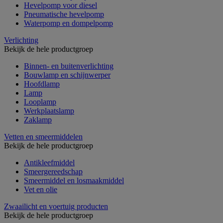
Hevelpomp voor diesel
Pneumatische hevelpomp
Waterpomp en dompelpomp
Verlichting
Bekijk de hele productgroep
Binnen- en buitenverlichting
Bouwlamp en schijnwerper
Hoofdlamp
Lamp
Looplamp
Werkplaatslamp
Zaklamp
Vetten en smeermiddelen
Bekijk de hele productgroep
Antikleefmiddel
Smeergereedschap
Smeermiddel en losmaakmiddel
Vet en olie
Zwaailicht en voertuig producten
Bekijk de hele productgroep