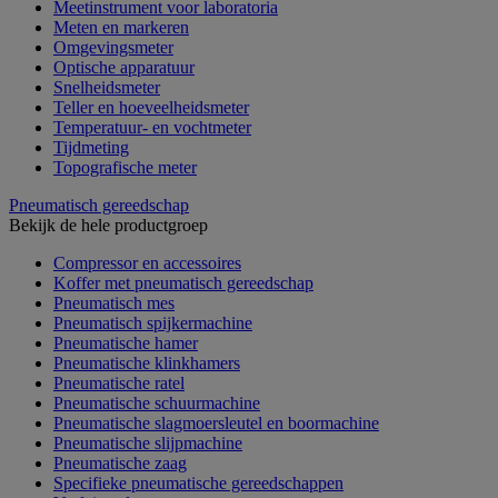
Meetinstrument voor laboratoria
Meten en markeren
Omgevingsmeter
Optische apparatuur
Snelheidsmeter
Teller en hoeveelheidsmeter
Temperatuur- en vochtmeter
Tijdmeting
Topografische meter
Pneumatisch gereedschap
Bekijk de hele productgroep
Compressor en accessoires
Koffer met pneumatisch gereedschap
Pneumatisch mes
Pneumatisch spijkermachine
Pneumatische hamer
Pneumatische klinkhamers
Pneumatische ratel
Pneumatische schuurmachine
Pneumatische slagmoersleutel en boormachine
Pneumatische slijpmachine
Pneumatische zaag
Specifieke pneumatische gereedschappen