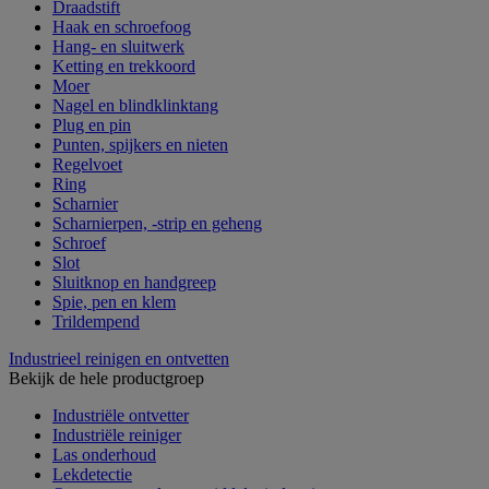
Draadstift
Haak en schroefoog
Hang- en sluitwerk
Ketting en trekkoord
Moer
Nagel en blindklinktang
Plug en pin
Punten, spijkers en nieten
Regelvoet
Ring
Scharnier
Scharnierpen, -strip en geheng
Schroef
Slot
Sluitknop en handgreep
Spie, pen en klem
Trildempend
Industrieel reinigen en ontvetten
Bekijk de hele productgroep
Industriële ontvetter
Industriële reiniger
Las onderhoud
Lekdetectie