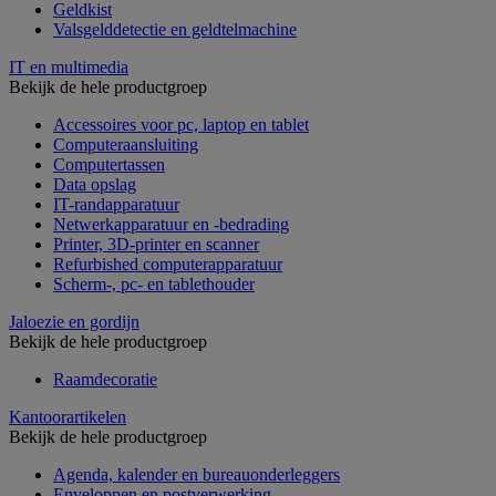
Geldkist
Valsgelddetectie en geldtelmachine
IT en multimedia
Bekijk de hele productgroep
Accessoires voor pc, laptop en tablet
Computeraansluiting
Computertassen
Data opslag
IT-randapparatuur
Netwerkapparatuur en -bedrading
Printer, 3D-printer en scanner
Refurbished computerapparatuur
Scherm-, pc- en tablethouder
Jaloezie en gordijn
Bekijk de hele productgroep
Raamdecoratie
Kantoorartikelen
Bekijk de hele productgroep
Agenda, kalender en bureauonderleggers
Enveloppen en postverwerking