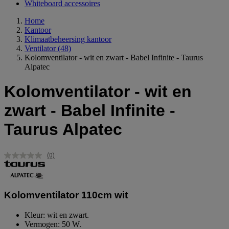
Whiteboard accessoires
Home
Kantoor
Klimaatbeheersing kantoor
Ventilator
(48)
Kolomventilator - wit en zwart - Babel Infinite - Taurus
Alpatec
Kolomventilator - wit en
zwart - Babel Infinite -
Taurus Alpatec
(0)
Geen
scorewaarde.
Dezelfde
paginalink.
Kolomventilator 110cm wit
Kleur: wit en zwart.
Vermogen: 50 W.