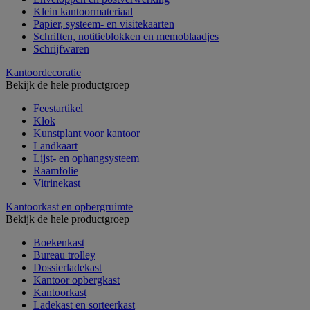
Klein kantoormateriaal
Papier, systeem- en visitekaarten
Schriften, notitieblokken en memoblaadjes
Schrijfwaren
Kantoordecoratie
Bekijk de hele productgroep
Feestartikel
Klok
Kunstplant voor kantoor
Landkaart
Lijst- en ophangsysteem
Raamfolie
Vitrinekast
Kantoorkast en opbergruimte
Bekijk de hele productgroep
Boekenkast
Bureau trolley
Dossierladekast
Kantoor opbergkast
Kantoorkast
Ladekast en sorteerkast