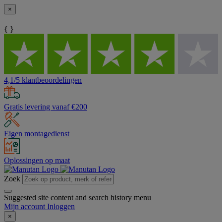
×
{ }
4,1/5 klantbeoordelingen
Gratis levering vanaf €200
Eigen montagedienst
Oplossingen op maat
Zoek
Suggested site content and search history menu
Mijn account
Inloggen
×