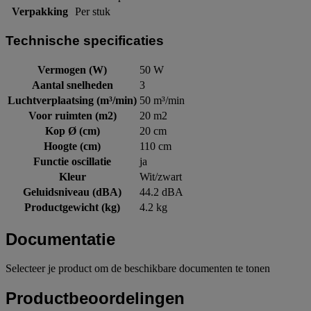
Verpakking
Per stuk
Technische specificaties
Vermogen (W)
50 W
Aantal snelheden
3
Luchtverplaatsing (m³/min)
50 m³/min
Voor ruimten (m2)
20 m2
Kop Ø (cm)
20 cm
Hoogte (cm)
110 cm
Functie oscillatie
ja
Kleur
Wit/zwart
Geluidsniveau (dBA)
44.2 dBA
Productgewicht (kg)
4.2 kg
Documentatie
Selecteer je product om de beschikbare documenten te tonen
Productbeoordelingen