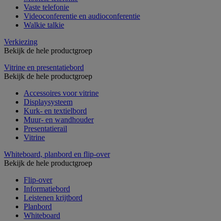
Vaste telefonie
Videoconferentie en audioconferentie
Walkie talkie
Verkiezing
Bekijk de hele productgroep
Vitrine en presentatiebord
Bekijk de hele productgroep
Accessoires voor vitrine
Displaysysteem
Kurk- en textielbord
Muur- en wandhouder
Presentatierail
Vitrine
Whiteboard, planbord en flip-over
Bekijk de hele productgroep
Flip-over
Informatiebord
Leistenen krijtbord
Planbord
Whiteboard