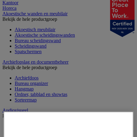
Kantoor
Horeca
Akoestische wanden en meubilair
Bekijk de hele productgroep
Akoestisch meubilair
NOV 2025-NOV 2026
NL
Akoestische scheidingswanden
Bureau scheidingswand
Scheidingswand
Spatschermen
Archiefopslag en documentbeheer
Bekijk de hele productgroep
Archiefdoos
Bureau organizer
Hangmap
Ordner, tabblad en showtas
Sorteermap
Audiovisueel
Bekijk de hele productgroep
Aansluitingen audio en video
Audio- en Hi-Fi-apparatuur