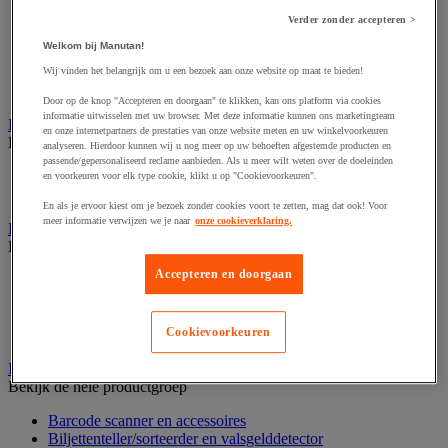
Dynamisch en interactief weergavesysteem
Fotocamera, videocamera en verrekijker
Verder zonder accepteren >
Professionele audio en geluidsopname
Welkom bij Manutan!
Projectie en videoprojectie-apparatuur
Studioverlichting en accessoires
Wij vinden het belangrijk om u een bezoek aan onze website op maat te bieden!
Tv, dvd-speler en Blu-ray
Door op de knop "Accepteren en doorgaan" te klikken, kan ons platform via cookies
informatie uitwisselen met uw browser. Met deze informatie kunnen ons marketingteam
Bewegwijzering en aanduidingsborden
en onze internetpartners de prestaties van onze website meten en uw winkelvoorkeuren
Bekijk de hele productgroep
analyseren. Hierdoor kunnen wij u nog meer op uw behoeften afgestemde producten en
passende/gepersonaliseerd reclame aanbieden. Als u meer wilt weten over de doeleinden
Deurnaambord
en voorkeuren voor elk type cookie, klikt u op "Cookievoorkeuren".
Pictogram
En als je ervoor kiest om je bezoek zonder cookies voort te zetten, mag dat ook! Voor
meer informatie verwijzen we je naar
onze cookieverklaring.
Folderrek en -houder
Bekijk de hele productgroep
Accepteren en doorgaan
Folderrek
Mobiel folderrek
Tafel folderstandaard
Cookievoorkeuren
Wandfolderhouder
Inname en beheer van geld
Bekijk de hele productgroep
Barcode scanner en accessoires
Biljettenteller/sorteerder en valsgelddetector