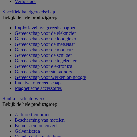
Verfpistool
Specifiek handgereedschap
Bekijk de hele productgroep
Explosieveilige gereedschappen
Gereedschap voor de elektricien
Gereedschap voor de loodgieter
Gereedschap voor de metselaar
Gereedschap voor de monteur
Gereedschap voor de schilder
Gereedschap voor de tegelzetter
Gereedschap voor elektronica
Gereedschap voor stukadoors
Gereedschap voor werken op hoogte
Luchtvaart gereedschap
Magnetische accessoires
Spuit-en schilderwerk
Bekijk de hele productgroep
Antiroest en primer
Bescherming van metalen
Binnen- en buitenverf
Galvaniseren
Gevel- en dakonderhoud