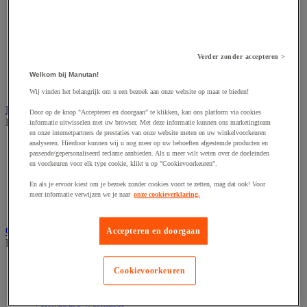
Accessoires voor schaafmachine
Accessoires voor schroevendraaier
Accessoires voor schuurmachine
Accessoires voor slijpmachine
Accessoires voor snij- en snoeigereedschap
Verder zonder accepteren >
Accessoires voor snij-schuurmachine
Accessoires voor spijkermachine
Welkom bij Manutan!
Accessoires voor zaag
Wij vinden het belangrijk om u een bezoek aan onze website op maat te bieden!
Elektrische toebehoren en verlichting
Door op de knop "Accepteren en doorgaan" te klikken, kan ons platform via cookies
Bekijk de hele productgroep
informatie uitwisselen met uw browser. Met deze informatie kunnen ons marketingteam
en onze internetpartners de prestaties van onze website meten en uw winkelvoorkeuren
analyseren. Hierdoor kunnen wij u nog meer op uw behoeften afgestemde producten en
Accessoires voor elektrisch schakelpaneel
passende/gepersonaliseerd reclame aanbieden. Als u meer wilt weten over de doeleinden
Batterij, oplader en kabel
en voorkeuren voor elk type cookie, klikt u op "Cookievoorkeuren".
Elektrische kabel
Elektrische uitrusting
En als je ervoor kiest om je bezoek zonder cookies voort te zetten, mag dat ook! Voor
Verlengsnoer, stekkerdoos en kapelhaspel
meer informatie verwijzen we je naar
onze cookieverklaring.
Wandcontactdoos en schakelaar
Gereedschap opbergen
Accepteren en doorgaan
Bekijk de hele productgroep
Assortimentsdoos en gereedschapkoffer
Cookievoorkeuren
Gereedschapskist en opbergtas
Gereedschapskoffer en versterkte kist
Verrijdbare werktafel