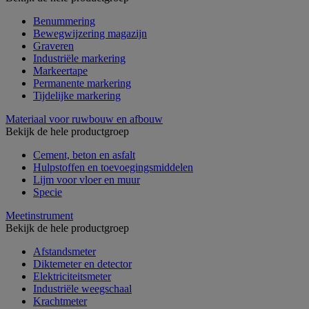
Benummering
Bewegwijzering magazijn
Graveren
Industriële markering
Markeertape
Permanente markering
Tijdelijke markering
Materiaal voor ruwbouw en afbouw
Bekijk de hele productgroep
Cement, beton en asfalt
Hulpstoffen en toevoegingsmiddelen
Lijm voor vloer en muur
Specie
Meetinstrument
Bekijk de hele productgroep
Afstandsmeter
Diktemeter en detector
Elektriciteitsmeter
Industriële weegschaal
Krachtmeter