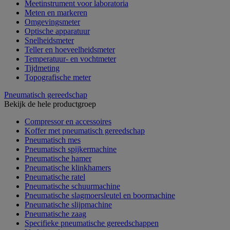
Meetinstrument voor laboratoria
Meten en markeren
Omgevingsmeter
Optische apparatuur
Snelheidsmeter
Teller en hoeveelheidsmeter
Temperatuur- en vochtmeter
Tijdmeting
Topografische meter
Pneumatisch gereedschap
Bekijk de hele productgroep
Compressor en accessoires
Koffer met pneumatisch gereedschap
Pneumatisch mes
Pneumatisch spijkermachine
Pneumatische hamer
Pneumatische klinkhamers
Pneumatische ratel
Pneumatische schuurmachine
Pneumatische slagmoersleutel en boormachine
Pneumatische slijpmachine
Pneumatische zaag
Specifieke pneumatische gereedschappen