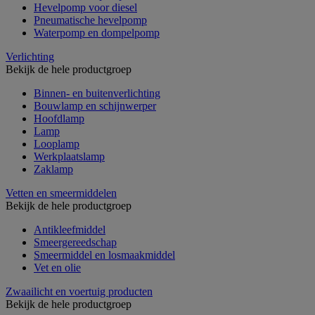
Hevelpomp voor diesel
Pneumatische hevelpomp
Waterpomp en dompelpomp
Verlichting
Bekijk de hele productgroep
Binnen- en buitenverlichting
Bouwlamp en schijnwerper
Hoofdlamp
Lamp
Looplamp
Werkplaatslamp
Zaklamp
Vetten en smeermiddelen
Bekijk de hele productgroep
Antikleefmiddel
Smeergereedschap
Smeermiddel en losmaakmiddel
Vet en olie
Zwaailicht en voertuig producten
Bekijk de hele productgroep