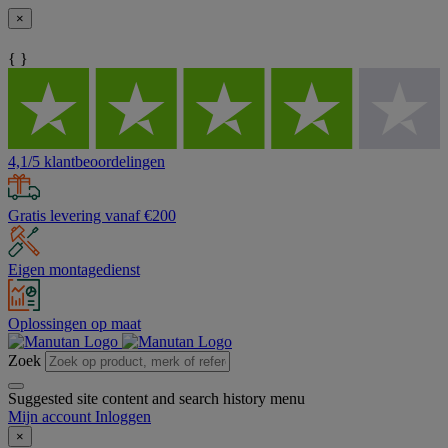
×
{ }
4,1/5 klantbeoordelingen
Gratis levering vanaf €200
Eigen montagedienst
Oplossingen op maat
Zoek
Suggested site content and search history menu
Mijn account
Inloggen
×