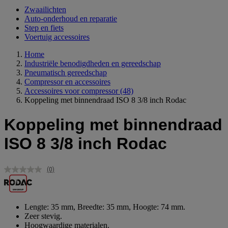
Zwaailichten
Auto-onderhoud en reparatie
Step en fiets
Voertuig accessoires
Home
Industriële benodigdheden en gereedschap
Pneumatisch gereedschap
Compressor en accessoires
Accessoires voor compressor
(48)
Koppeling met binnendraad ISO 8 3/8 inch Rodac
Koppeling met binnendraad
ISO 8 3/8 inch Rodac
(0)
Geen
scorewaarde.
Dezelfde
paginalink.
Lengte: 35 mm, Breedte: 35 mm, Hoogte: 74 mm.
Zeer stevig.
Hoogwaardige materialen.