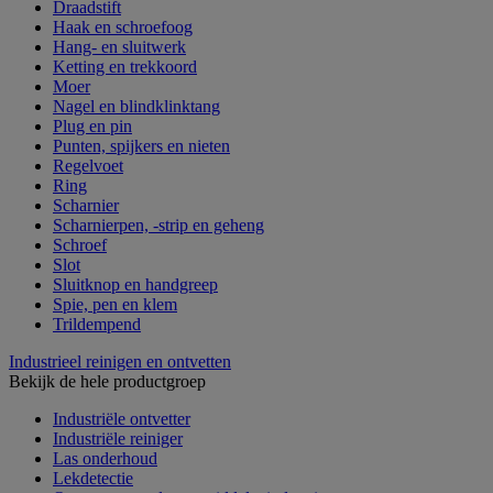
Draadstift
Haak en schroefoog
Hang- en sluitwerk
Ketting en trekkoord
Moer
Nagel en blindklinktang
Plug en pin
Punten, spijkers en nieten
Regelvoet
Ring
Scharnier
Scharnierpen, -strip en geheng
Schroef
Slot
Sluitknop en handgreep
Spie, pen en klem
Trildempend
Industrieel reinigen en ontvetten
Bekijk de hele productgroep
Industriële ontvetter
Industriële reiniger
Las onderhoud
Lekdetectie