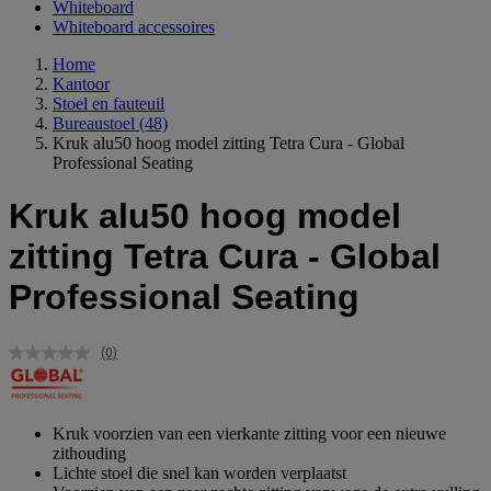
Whiteboard
Whiteboard accessoires
Home
Kantoor
Stoel en fauteuil
Bureaustoel
(48)
Kruk alu50 hoog model zitting Tetra Cura - Global
Professional Seating
Kruk alu50 hoog model
zitting Tetra Cura - Global
Professional Seating
(0)
Geen
scorewaarde.
Dezelfde
paginalink.
Kruk voorzien van een vierkante zitting voor een nieuwe
zithouding
Lichte stoel die snel kan worden verplaatst