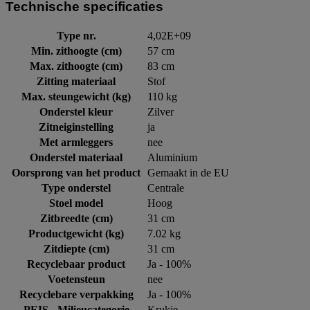
Technische specificaties
Type nr.
4,02E+09
Min. zithoogte (cm)
57 cm
Max. zithoogte (cm)
83 cm
Zitting materiaal
Stof
Max. steungewicht (kg)
110 kg
Onderstel kleur
Zilver
Zitneiginstelling
ja
Met armleggers
nee
Onderstel materiaal
Aluminium
Oorsprong van het product
Gemaakt in de EU
Type onderstel
Centrale
Stoel model
Hoog
Zitbreedte (cm)
31 cm
Productgewicht (kg)
7.02 kg
Zitdiepte (cm)
31 cm
Recyclebaar product
Ja - 100%
Voetensteun
nee
Recyclebare verpakking
Ja - 100%
PEIS - Milieucategorie
Krukje