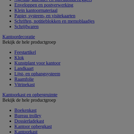
Enveloppen en postverwerking
Klein kantoormateriaal
Papier, systeem- en visitekaarten
Schriften, notitieblokken en memoblaadjes
Schrijfwaren
Kantoordecoratie
Bekijk de hele productgroep
Feestartikel
Klok
Kunstplant voor kantoor
Landkaart
Lijst- en ophangsysteem
Raamfolie
Vitrinekast
Kantoorkast en opbergruimte
Bekijk de hele productgroep
Boekenkast
Bureau trolley
Dossierladekast
Kantoor opbergkast
Kantoorkast