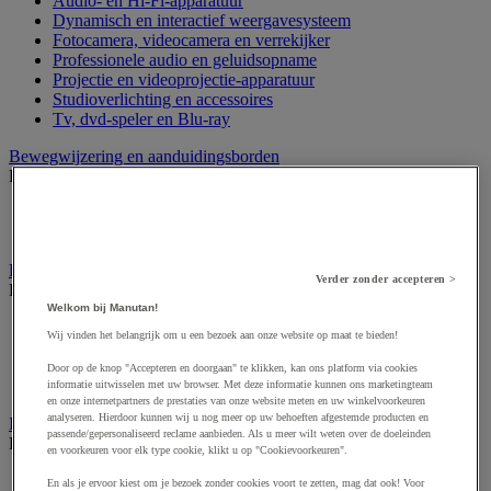
Audio- en Hi-Fi-apparatuur
Dynamisch en interactief weergavesysteem
Fotocamera, videocamera en verrekijker
Professionele audio en geluidsopname
Projectie en videoprojectie-apparatuur
Studioverlichting en accessoires
Tv, dvd-speler en Blu-ray
Bewegwijzering en aanduidingsborden
Bekijk de hele productgroep
Deurnaambord
Pictogram
Folderrek en -houder
Verder zonder accepteren >
Bekijk de hele productgroep
Welkom bij Manutan!
Folderrek
Wij vinden het belangrijk om u een bezoek aan onze website op maat te bieden!
Mobiel folderrek
Tafel folderstandaard
Door op de knop "Accepteren en doorgaan" te klikken, kan ons platform via cookies
Wandfolderhouder
informatie uitwisselen met uw browser. Met deze informatie kunnen ons marketingteam
en onze internetpartners de prestaties van onze website meten en uw winkelvoorkeuren
analyseren. Hierdoor kunnen wij u nog meer op uw behoeften afgestemde producten en
Inname en beheer van geld
passende/gepersonaliseerd reclame aanbieden. Als u meer wilt weten over de doeleinden
Bekijk de hele productgroep
en voorkeuren voor elk type cookie, klikt u op "Cookievoorkeuren".
Barcode scanner en accessoires
En als je ervoor kiest om je bezoek zonder cookies voort te zetten, mag dat ook! Voor