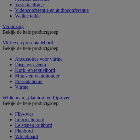
Vaste telefonie
Videoconferentie en audioconferentie
Walkie talkie
Verkiezing
Bekijk de hele productgroep
Vitrine en presentatiebord
Bekijk de hele productgroep
Accessoires voor vitrine
Displaysysteem
Kurk- en textielbord
Muur- en wandhouder
Presentatierail
Vitrine
Whiteboard, planbord en flip-over
Bekijk de hele productgroep
Flip-over
Informatiebord
Leistenen krijtbord
Planbord
Whiteboard