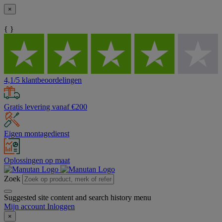
×
{ }
4,1/5 klantbeoordelingen
Gratis levering vanaf €200
Eigen montagedienst
Oplossingen op maat
Zoek
Suggested site content and search history menu
Mijn account
Inloggen
×