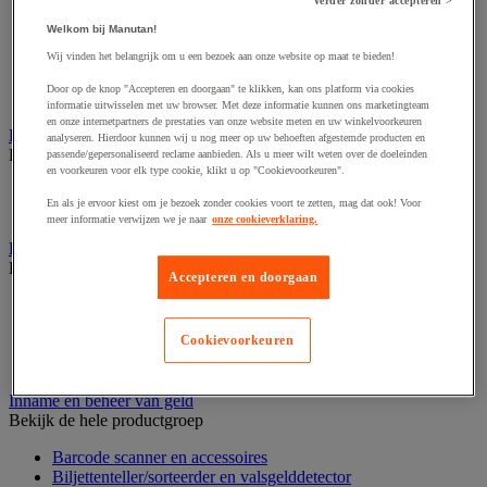
Dynamisch en interactief weergavesysteem
Verder zonder accepteren >
Fotocamera, videocamera en verrekijker
Welkom bij Manutan!
Professionele audio en geluidsopname
Projectie en videoprojectie-apparatuur
Wij vinden het belangrijk om u een bezoek aan onze website op maat te bieden!
Studioverlichting en accessoires
Door op de knop "Accepteren en doorgaan" te klikken, kan ons platform via cookies
Tv, dvd-speler en Blu-ray
informatie uitwisselen met uw browser. Met deze informatie kunnen ons marketingteam
en onze internetpartners de prestaties van onze website meten en uw winkelvoorkeuren
Bewegwijzering en aanduidingsborden
analyseren. Hierdoor kunnen wij u nog meer op uw behoeften afgestemde producten en
Bekijk de hele productgroep
passende/gepersonaliseerd reclame aanbieden. Als u meer wilt weten over de doeleinden
en voorkeuren voor elk type cookie, klikt u op "Cookievoorkeuren".
Deurnaambord
En als je ervoor kiest om je bezoek zonder cookies voort te zetten, mag dat ook! Voor
Pictogram
meer informatie verwijzen we je naar
onze cookieverklaring.
Folderrek en -houder
Bekijk de hele productgroep
Accepteren en doorgaan
Folderrek
Mobiel folderrek
Cookievoorkeuren
Tafel folderstandaard
Wandfolderhouder
Inname en beheer van geld
Bekijk de hele productgroep
Barcode scanner en accessoires
Biljettenteller/sorteerder en valsgelddetector