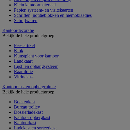
Klein kantoormateriaal
Papier, systeem- en visitekaarten
Schriften, notitieblokken en memoblaadjes
Schrijfwaren
Kantoordecoratie
Bekijk de hele productgroep
Feestartikel
Klok
Kunstplant voor kantoor
Landkaart
Lijst- en ophangsysteem
Raamfolie
Vitrinekast
Kantoorkast en opbergruimte
Bekijk de hele productgroep
Boekenkast
Bureau trolley
Dossierladekast
Kantoor opbergkast
Kantoorkast
Ladekast en sorteerkast