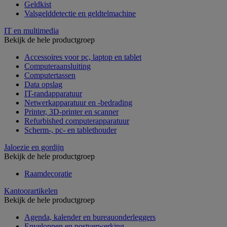
Geldkist
Valsgelddetectie en geldtelmachine
IT en multimedia
Bekijk de hele productgroep
Accessoires voor pc, laptop en tablet
Computeraansluiting
Computertassen
Data opslag
IT-randapparatuur
Netwerkapparatuur en -bedrading
Printer, 3D-printer en scanner
Refurbished computerapparatuur
Scherm-, pc- en tablethouder
Jaloezie en gordijn
Bekijk de hele productgroep
Raamdecoratie
Kantoorartikelen
Bekijk de hele productgroep
Agenda, kalender en bureauonderleggers
Enveloppen en postverwerking