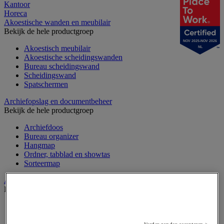
Kantoor
Horeca
Akoestische wanden en meubilair
Bekijk de hele productgroep
NOV 2025-NOV 2026
Akoestisch meubilair
NL
Akoestische scheidingswanden
Bureau scheidingswand
Scheidingswand
Spatschermen
Archiefopslag en documentbeheer
Bekijk de hele productgroep
Archiefdoos
Bureau organizer
Hangmap
Ordner, tabblad en showtas
Sorteermap
Audiovisueel
Bekijk de hele productgroep
Aansluitingen audio en video
Audio- en Hi-Fi-apparatuur