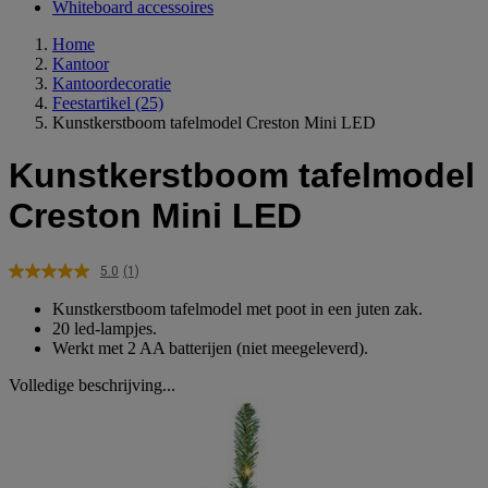
Whiteboard accessoires
Home
Kantoor
Kantoordecoratie
Feestartikel
(25)
Kunstkerstboom tafelmodel Creston Mini LED
Kunstkerstboom tafelmodel
Creston Mini LED
5.0
(1)
Lees
1
Kunstkerstboom tafelmodel met poot in een juten zak.
beoordeling.
20 led-lampjes.
Dezelfde
Werkt met 2 AA batterijen (niet meegeleverd).
paginalink.
Volledige beschrijving...