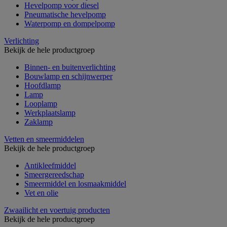
Hevelpomp voor diesel
Pneumatische hevelpomp
Waterpomp en dompelpomp
Verlichting
Bekijk de hele productgroep
Binnen- en buitenverlichting
Bouwlamp en schijnwerper
Hoofdlamp
Lamp
Looplamp
Werkplaatslamp
Zaklamp
Vetten en smeermiddelen
Bekijk de hele productgroep
Antikleefmiddel
Smeergereedschap
Smeermiddel en losmaakmiddel
Vet en olie
Zwaailicht en voertuig producten
Bekijk de hele productgroep