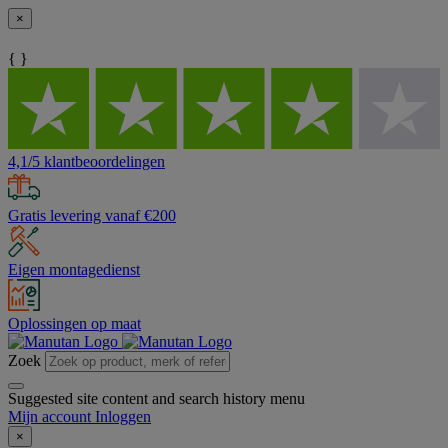
×
{ }
4,1/5 klantbeoordelingen
Gratis levering vanaf €200
Eigen montagedienst
Oplossingen op maat
Zoek
Suggested site content and search history menu
Mijn account
Inloggen
×