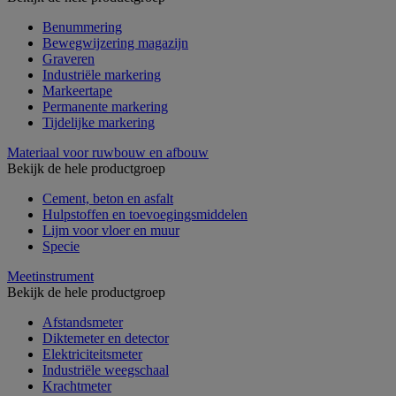
Benummering
Bewegwijzering magazijn
Graveren
Industriële markering
Markeertape
Permanente markering
Tijdelijke markering
Materiaal voor ruwbouw en afbouw
Bekijk de hele productgroep
Cement, beton en asfalt
Hulpstoffen en toevoegingsmiddelen
Lijm voor vloer en muur
Specie
Meetinstrument
Bekijk de hele productgroep
Afstandsmeter
Diktemeter en detector
Elektriciteitsmeter
Industriële weegschaal
Krachtmeter