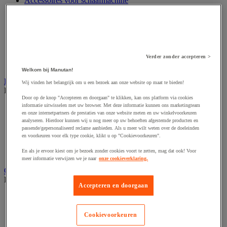
Accessoires voor schaafmachine
Accessoires voor schroevendraaier
Accessoires voor schuurmachine
Accessoires voor slijpmachine
Accessoires voor snij- en snoeigereedschap
Accessoires voor snij-schuurmachine
Accessoires voor spijkermachine
Verder zonder accepteren >
Accessoires voor zaag
Welkom bij Manutan!
Elektrische toebehoren en verlichting
Wij vinden het belangrijk om u een bezoek aan onze website op maat te bieden!
Bekijk de hele productgroep
Door op de knop "Accepteren en doorgaan" te klikken, kan ons platform via cookies
informatie uitwisselen met uw browser. Met deze informatie kunnen ons marketingteam
Accessoires voor elektrisch schakelpaneel
en onze internetpartners de prestaties van onze website meten en uw winkelvoorkeuren
Batterij, oplader en kabel
analyseren. Hierdoor kunnen wij u nog meer op uw behoeften afgestemde producten en
Elektrische kabel
passende/gepersonaliseerd reclame aanbieden. Als u meer wilt weten over de doeleinden
Elektrische uitrusting
en voorkeuren voor elk type cookie, klikt u op "Cookievoorkeuren".
Verlengsnoer, stekkerdoos en kapelhaspel
En als je ervoor kiest om je bezoek zonder cookies voort te zetten, mag dat ook! Voor
Wandcontactdoos en schakelaar
meer informatie verwijzen we je naar
onze cookieverklaring.
Gereedschap opbergen
Bekijk de hele productgroep
Accepteren en doorgaan
Assortimentsdoos en gereedschapkoffer
Gereedschapskist en opbergtas
Gereedschapskoffer en versterkte kist
Cookievoorkeuren
Verrijdbare werktafel