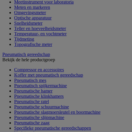
Meetinstrument voor laboratoria
Meten en markeren
Omgevingsmeter
Optische apparatuur
Snelheidsmeter
Teller en hoeveelheidsmeter
Temperatuur- en vochtmeter
Tijdmeting
Topografische meter
Pneumatisch gereedschap
Bekijk de hele productgroep
Compressor en accessoires
Koffer met pneumatisch gereedschap
Pneumatisch mes
Pneumatisch spijkermachine
Pneumatische hamer
Pneumatische klinkhamers
Pneumatische ratel
Pneumatische schuurmachine
Pneumatische slagmoersleutel en boormachine
Pneumatische slijpmachine
Pneumatische zaag
Specifieke pneumatische gereedschappen