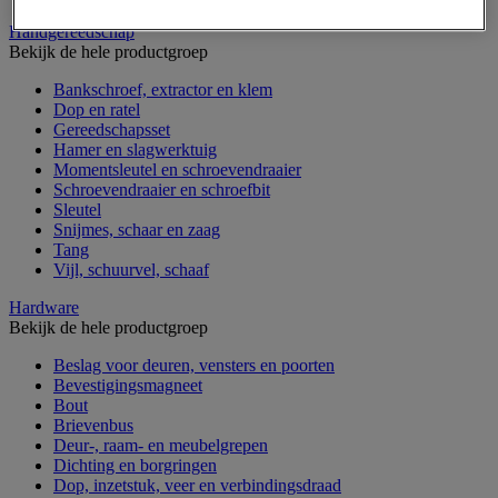
Handgereedschap
Bekijk de hele productgroep
Bankschroef, extractor en klem
Dop en ratel
Gereedschapsset
Hamer en slagwerktuig
Momentsleutel en schroevendraaier
Schroevendraaier en schroefbit
Sleutel
Snijmes, schaar en zaag
Tang
Vijl, schuurvel, schaaf
Hardware
Bekijk de hele productgroep
Beslag voor deuren, vensters en poorten
Bevestigingsmagneet
Bout
Brievenbus
Deur-, raam- en meubelgrepen
Dichting en borgringen
Dop, inzetstuk, veer en verbindingsdraad