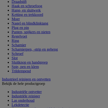
Draadstift
Haak en schroefoog
Hang- en sluitwerk
Ketting en trekkoord
Moer
Nagel en blindklinktang
Plug en pin
Punten, spijkers en nieten
Regelvoet
Ring
Scharnier
Scharnierpen, -strip en geheng
Schroef
Slot
Sluitknop en handgreep
Spie, pen en klem
Trildempend
Industrieel reinigen en ontvetten
Bekijk de hele productgroep
Industriële ontvetter
Industriële reiniger
Las onderhoud
Lekdetectie