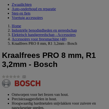
Zwaailichten
Auto-onderhoud en reparatie
Step en fiets
Voertuig accessoires
Home
Industriële benodigdheden en gereedschap
Elektrisch handgereedschap - Accessoires
Accessoires voor freesmachine
(48)
Kraalfrees PRO 8 mm, R1 3,2mm - Bosch
Kraalfrees PRO 8 mm, R1
3,2mm - Bosch
(0)
Geen
scorewaarde.
Dezelfde
paginalink.
Ontworpen voor het frezen van hout.
Precisiezaagprofielen in hout.
Hoogwaardig hardmetalen snijvlakken voor zuivere en
nauwkeurige sneden.