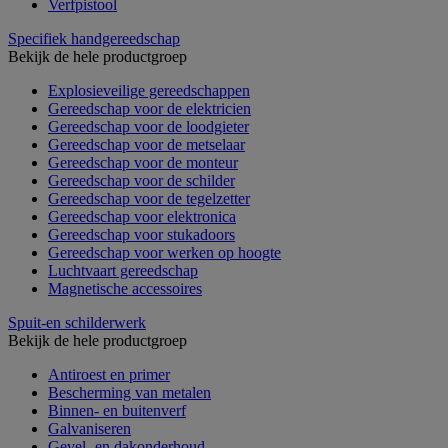
Verfpistool
Specifiek handgereedschap
Bekijk de hele productgroep
Explosieveilige gereedschappen
Gereedschap voor de elektricien
Gereedschap voor de loodgieter
Gereedschap voor de metselaar
Gereedschap voor de monteur
Gereedschap voor de schilder
Gereedschap voor de tegelzetter
Gereedschap voor elektronica
Gereedschap voor stukadoors
Gereedschap voor werken op hoogte
Luchtvaart gereedschap
Magnetische accessoires
Spuit-en schilderwerk
Bekijk de hele productgroep
Antiroest en primer
Bescherming van metalen
Binnen- en buitenverf
Galvaniseren
Gevel- en dakonderhoud