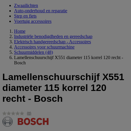
Zwaailichten
Auto-onderhoud en reparatie
Step en fiets
Voertuig accessoires
Home
Industriële benodigdheden en gereedschap
Elektrisch handgereedschap - Accessoires
Accessoires voor schuurmachine
Schuurmiddelen
(48)
Lamellenschuurschijf X551 diameter 115 korrel 120 recht -
Bosch
Lamellenschuurschijf X551
diameter 115 korrel 120
recht - Bosch
(0)
Geen
scorewaarde.
Dezelfde
paginalink.