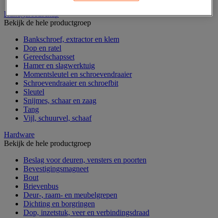
Handgereedschap
Bekijk de hele productgroep
Bankschroef, extractor en klem
Dop en ratel
Gereedschapsset
Hamer en slagwerktuig
Momentsleutel en schroevendraaier
Schroevendraaier en schroefbit
Sleutel
Snijmes, schaar en zaag
Tang
Vijl, schuurvel, schaaf
Hardware
Bekijk de hele productgroep
Beslag voor deuren, vensters en poorten
Bevestigingsmagneet
Bout
Brievenbus
Deur-, raam- en meubelgrepen
Dichting en borgringen
Dop, inzetstuk, veer en verbindingsdraad