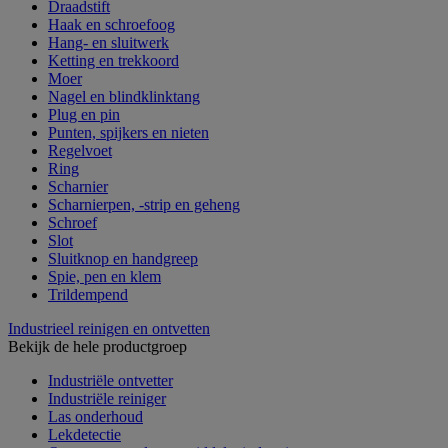
Draadstift
Haak en schroefoog
Hang- en sluitwerk
Ketting en trekkoord
Moer
Nagel en blindklinktang
Plug en pin
Punten, spijkers en nieten
Regelvoet
Ring
Scharnier
Scharnierpen, -strip en geheng
Schroef
Slot
Sluitknop en handgreep
Spie, pen en klem
Trildempend
Industrieel reinigen en ontvetten
Bekijk de hele productgroep
Industriële ontvetter
Industriële reiniger
Las onderhoud
Lekdetectie