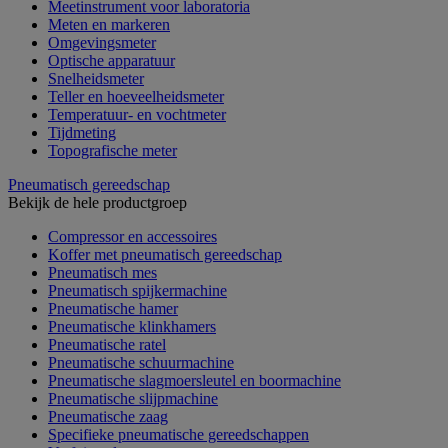
Meetinstrument voor laboratoria
Meten en markeren
Omgevingsmeter
Optische apparatuur
Snelheidsmeter
Teller en hoeveelheidsmeter
Temperatuur- en vochtmeter
Tijdmeting
Topografische meter
Pneumatisch gereedschap
Bekijk de hele productgroep
Compressor en accessoires
Koffer met pneumatisch gereedschap
Pneumatisch mes
Pneumatisch spijkermachine
Pneumatische hamer
Pneumatische klinkhamers
Pneumatische ratel
Pneumatische schuurmachine
Pneumatische slagmoersleutel en boormachine
Pneumatische slijpmachine
Pneumatische zaag
Specifieke pneumatische gereedschappen