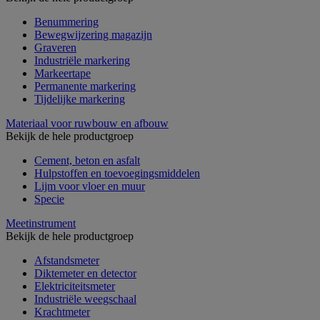
Benummering
Bewegwijzering magazijn
Graveren
Industriële markering
Markeertape
Permanente markering
Tijdelijke markering
Materiaal voor ruwbouw en afbouw
Bekijk de hele productgroep
Cement, beton en asfalt
Hulpstoffen en toevoegingsmiddelen
Lijm voor vloer en muur
Specie
Meetinstrument
Bekijk de hele productgroep
Afstandsmeter
Diktemeter en detector
Elektriciteitsmeter
Industriële weegschaal
Krachtmeter