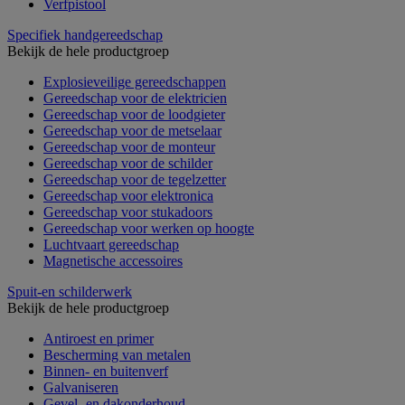
Verfpistool
Specifiek handgereedschap
Bekijk de hele productgroep
Explosieveilige gereedschappen
Gereedschap voor de elektricien
Gereedschap voor de loodgieter
Gereedschap voor de metselaar
Gereedschap voor de monteur
Gereedschap voor de schilder
Gereedschap voor de tegelzetter
Gereedschap voor elektronica
Gereedschap voor stukadoors
Gereedschap voor werken op hoogte
Luchtvaart gereedschap
Magnetische accessoires
Spuit-en schilderwerk
Bekijk de hele productgroep
Antiroest en primer
Bescherming van metalen
Binnen- en buitenverf
Galvaniseren
Gevel- en dakonderhoud