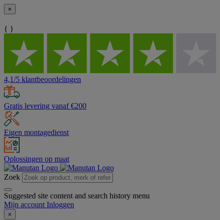
×
{ }
4,1/5 klantbeoordelingen
Gratis levering vanaf €200
Eigen montagedienst
Oplossingen op maat
Zoek
Suggested site content and search history menu
Mijn account
Inloggen
×