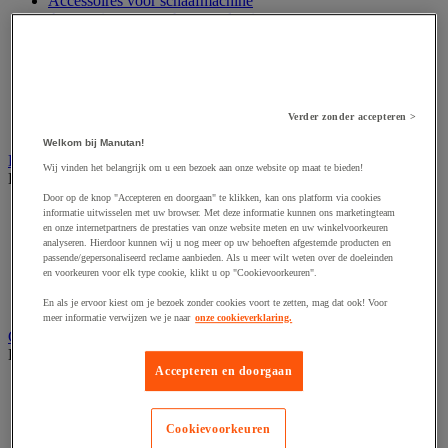
Accessoires voor schaafmachine
Accessoires voor schroevendraaier
Accessoires voor schuurmachine
Accessoires voor slijpmachine
Accessoires voor snij- en snoeigereedschap
Accessoires voor snij-schuurmachine
Accessoires voor spijkermachine
Verder zonder accepteren >
Accessoires voor zaag
Welkom bij Manutan!
Elektrische toebehoren en verlichting
Wij vinden het belangrijk om u een bezoek aan onze website op maat te bieden!
Bekijk de hele productgroep
Door op de knop "Accepteren en doorgaan" te klikken, kan ons platform via cookies
Accessoires voor elektrisch schakelpaneel
informatie uitwisselen met uw browser. Met deze informatie kunnen ons marketingteam
Batterij, oplader en kabel
en onze internetpartners de prestaties van onze website meten en uw winkelvoorkeuren
analyseren. Hierdoor kunnen wij u nog meer op uw behoeften afgestemde producten en
Elektrische kabel
passende/gepersonaliseerd reclame aanbieden. Als u meer wilt weten over de doeleinden
Elektrische uitrusting
en voorkeuren voor elk type cookie, klikt u op "Cookievoorkeuren".
Verlengsnoer, stekkerdoos en kapelhaspel
Wandcontactdoos en schakelaar
En als je ervoor kiest om je bezoek zonder cookies voort te zetten, mag dat ook! Voor
meer informatie verwijzen we je naar
onze cookieverklaring.
Gereedschap opbergen
Bekijk de hele productgroep
Accepteren en doorgaan
Assortimentsdoos en gereedschapkoffer
Gereedschapskist en opbergtas
Gereedschapskoffer en versterkte kist
Cookievoorkeuren
Verrijdbare werktafel