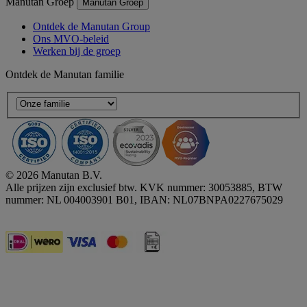
Manutan Groep
Manutan Groep
Ontdek de Manutan Group
Ons MVO-beleid
Werken bij de groep
Ontdek de Manutan familie
© 2026 Manutan B.V.
Alle prijzen zijn exclusief btw. KVK nummer: 30053885, BTW
nummer: NL 004003901 B01, IBAN: NL07BNPA0227675029
Accessibility - some points not compliant