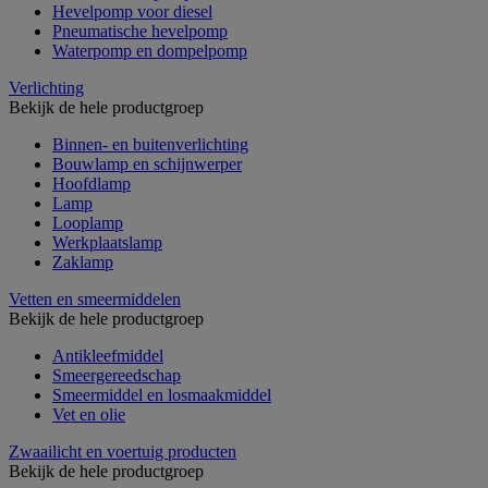
Hevelpomp voor diesel
Pneumatische hevelpomp
Waterpomp en dompelpomp
Verlichting
Bekijk de hele productgroep
Binnen- en buitenverlichting
Bouwlamp en schijnwerper
Hoofdlamp
Lamp
Looplamp
Werkplaatslamp
Zaklamp
Vetten en smeermiddelen
Bekijk de hele productgroep
Antikleefmiddel
Smeergereedschap
Smeermiddel en losmaakmiddel
Vet en olie
Zwaailicht en voertuig producten
Bekijk de hele productgroep