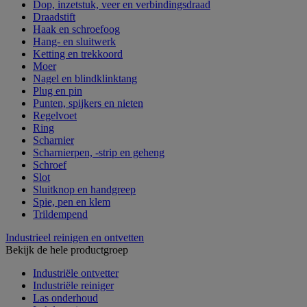
Dop, inzetstuk, veer en verbindingsdraad
Draadstift
Haak en schroefoog
Hang- en sluitwerk
Ketting en trekkoord
Moer
Nagel en blindklinktang
Plug en pin
Punten, spijkers en nieten
Regelvoet
Ring
Scharnier
Scharnierpen, -strip en geheng
Schroef
Slot
Sluitknop en handgreep
Spie, pen en klem
Trildempend
Industrieel reinigen en ontvetten
Bekijk de hele productgroep
Industriële ontvetter
Industriële reiniger
Las onderhoud