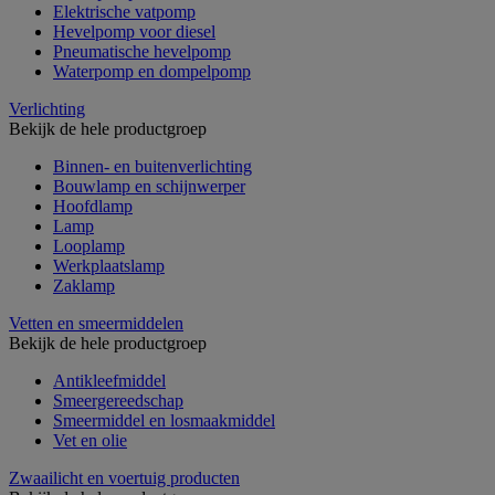
Elektrische vatpomp
Hevelpomp voor diesel
Pneumatische hevelpomp
Waterpomp en dompelpomp
Verlichting
Bekijk de hele productgroep
Binnen- en buitenverlichting
Bouwlamp en schijnwerper
Hoofdlamp
Lamp
Looplamp
Werkplaatslamp
Zaklamp
Vetten en smeermiddelen
Bekijk de hele productgroep
Antikleefmiddel
Smeergereedschap
Smeermiddel en losmaakmiddel
Vet en olie
Zwaailicht en voertuig producten