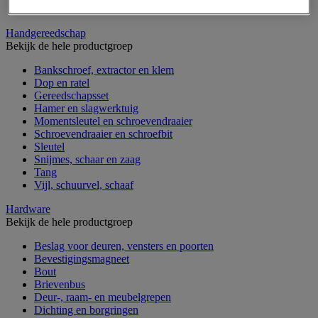
Verrijdbare werktafel
Handgereedschap
Bekijk de hele productgroep
Bankschroef, extractor en klem
Dop en ratel
Gereedschapsset
Hamer en slagwerktuig
Momentsleutel en schroevendraaier
Schroevendraaier en schroefbit
Sleutel
Snijmes, schaar en zaag
Tang
Vijl, schuurvel, schaaf
Hardware
Bekijk de hele productgroep
Beslag voor deuren, vensters en poorten
Bevestigingsmagneet
Bout
Brievenbus
Deur-, raam- en meubelgrepen
Dichting en borgringen