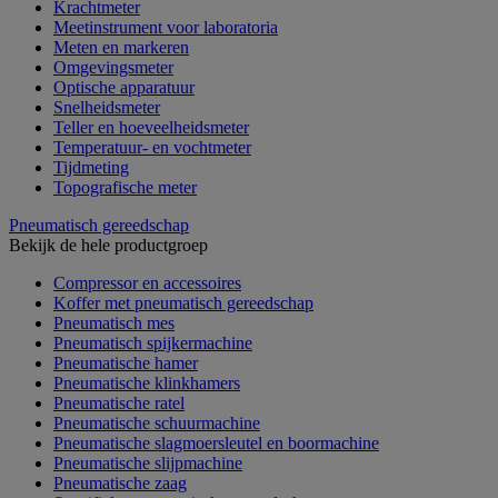
Krachtmeter
Meetinstrument voor laboratoria
Meten en markeren
Omgevingsmeter
Optische apparatuur
Snelheidsmeter
Teller en hoeveelheidsmeter
Temperatuur- en vochtmeter
Tijdmeting
Topografische meter
Pneumatisch gereedschap
Bekijk de hele productgroep
Compressor en accessoires
Koffer met pneumatisch gereedschap
Pneumatisch mes
Pneumatisch spijkermachine
Pneumatische hamer
Pneumatische klinkhamers
Pneumatische ratel
Pneumatische schuurmachine
Pneumatische slagmoersleutel en boormachine
Pneumatische slijpmachine
Pneumatische zaag