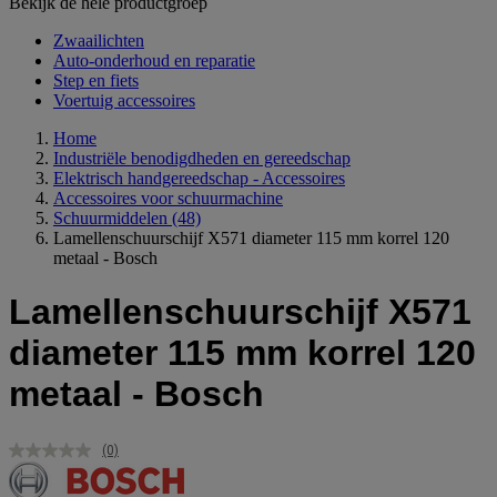
Bekijk de hele productgroep
Zwaailichten
Auto-onderhoud en reparatie
Step en fiets
Voertuig accessoires
Home
Industriële benodigdheden en gereedschap
Elektrisch handgereedschap - Accessoires
Accessoires voor schuurmachine
Schuurmiddelen
(48)
Lamellenschuurschijf X571 diameter 115 mm korrel 120
metaal - Bosch
Lamellenschuurschijf X571
diameter 115 mm korrel 120
metaal - Bosch
(0)
Geen
scorewaarde.
Dezelfde