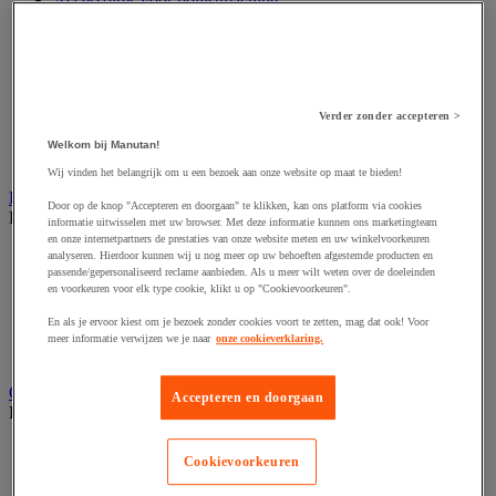
Accessoires voor polijstmachine
Accessoires voor schaafmachine
Accessoires voor schroevendraaier
Accessoires voor schuurmachine
Accessoires voor slijpmachine
Accessoires voor snij- en snoeigereedschap
Verder zonder accepteren >
Accessoires voor snij-schuurmachine
Accessoires voor spijkermachine
Welkom bij Manutan!
Accessoires voor zaag
Wij vinden het belangrijk om u een bezoek aan onze website op maat te bieden!
Elektrische toebehoren en verlichting
Door op de knop "Accepteren en doorgaan" te klikken, kan ons platform via cookies
Bekijk de hele productgroep
informatie uitwisselen met uw browser. Met deze informatie kunnen ons marketingteam
en onze internetpartners de prestaties van onze website meten en uw winkelvoorkeuren
Accessoires voor elektrisch schakelpaneel
analyseren. Hierdoor kunnen wij u nog meer op uw behoeften afgestemde producten en
Batterij, oplader en kabel
passende/gepersonaliseerd reclame aanbieden. Als u meer wilt weten over de doeleinden
en voorkeuren voor elk type cookie, klikt u op "Cookievoorkeuren".
Elektrische kabel
Elektrische uitrusting
En als je ervoor kiest om je bezoek zonder cookies voort te zetten, mag dat ook! Voor
Verlengsnoer, stekkerdoos en kapelhaspel
meer informatie verwijzen we je naar
onze cookieverklaring.
Wandcontactdoos en schakelaar
Gereedschap opbergen
Accepteren en doorgaan
Bekijk de hele productgroep
Assortimentsdoos en gereedschapkoffer
Cookievoorkeuren
Gereedschapskist en opbergtas
Gereedschapskoffer en versterkte kist