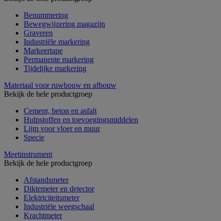
Benummering
Bewegwijzering magazijn
Graveren
Industriële markering
Markeertape
Permanente markering
Tijdelijke markering
Materiaal voor ruwbouw en afbouw
Bekijk de hele productgroep
Cement, beton en asfalt
Hulpstoffen en toevoegingsmiddelen
Lijm voor vloer en muur
Specie
Meetinstrument
Bekijk de hele productgroep
Afstandsmeter
Diktemeter en detector
Elektriciteitsmeter
Industriële weegschaal
Krachtmeter