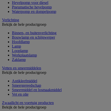
Hevelpomp voor diesel
Pneumatische hevelpomp
Waterpomp en dompelpomp
Verlichting
Bekijk de hele productgroep
Binnen- en buitenverlichting
Bouwlamp en schijnwerper
Hoofdlamp
Lamp
Looplamp
Werkplaatslamp
Zaklamp
Vetten en smeermiddelen
Bekijk de hele productgroep
Antikleefmiddel
Smeergereedschap
Smeermiddel en losmaakmiddel
Vet en olie
Zwaailicht en voertuig producten
Bekijk de hele productgroep