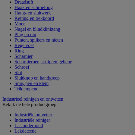
Draadstift
Haak en schroefoog
Hang- en sluitwerk
Ketting en trekkoord
Moer
Nagel en blindklinktang
Plug en pin
Punten, spijkers en nieten
Regelvoet
Ring
Scharnier
Scharnierpen, -strip en geheng
Schroef
Slot
Sluitknop en handgreep
Spie, pen en klem
Trildempend
Industrieel reinigen en ontvetten
Bekijk de hele productgroep
Industriële ontvetter
Industriële reiniger
Las onderhoud
Lekdetectie