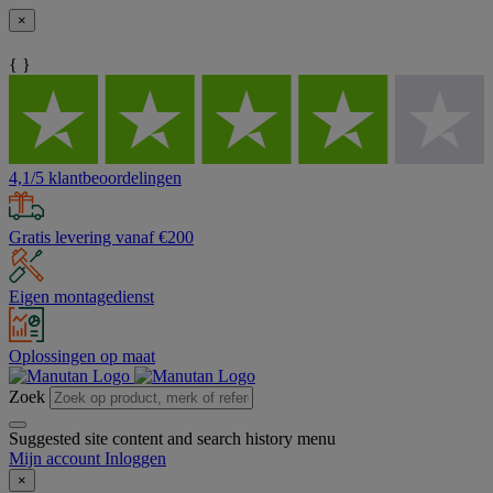
×
{ }
4,1/5 klantbeoordelingen
Gratis levering vanaf €200
Eigen montagedienst
Oplossingen op maat
Zoek
Suggested site content and search history menu
Mijn account
Inloggen
×