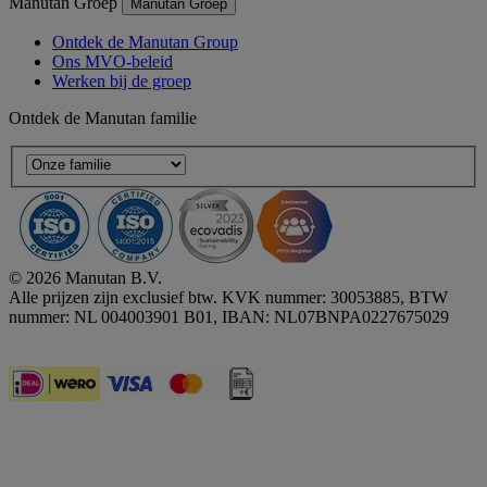
Manutan Groep
Manutan Groep
Ontdek de Manutan Group
Ons MVO-beleid
Werken bij de groep
Ontdek de Manutan familie
© 2026 Manutan B.V.
Alle prijzen zijn exclusief btw. KVK nummer: 30053885, BTW
nummer: NL 004003901 B01, IBAN: NL07BNPA0227675029
Accessibility - some points not compliant