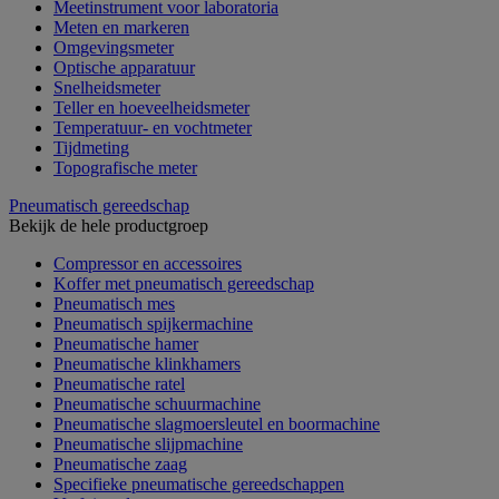
Meetinstrument voor laboratoria
Meten en markeren
Omgevingsmeter
Optische apparatuur
Snelheidsmeter
Teller en hoeveelheidsmeter
Temperatuur- en vochtmeter
Tijdmeting
Topografische meter
Pneumatisch gereedschap
Bekijk de hele productgroep
Compressor en accessoires
Koffer met pneumatisch gereedschap
Pneumatisch mes
Pneumatisch spijkermachine
Pneumatische hamer
Pneumatische klinkhamers
Pneumatische ratel
Pneumatische schuurmachine
Pneumatische slagmoersleutel en boormachine
Pneumatische slijpmachine
Pneumatische zaag
Specifieke pneumatische gereedschappen