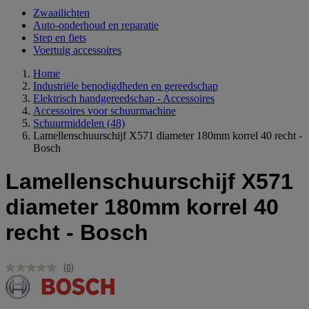
Zwaailichten
Auto-onderhoud en reparatie
Step en fiets
Voertuig accessoires
Home
Industriële benodigdheden en gereedschap
Elektrisch handgereedschap - Accessoires
Accessoires voor schuurmachine
Schuurmiddelen
(48)
Lamellenschuurschijf X571 diameter 180mm korrel 40 recht -
Bosch
Lamellenschuurschijf X571
diameter 180mm korrel 40
recht - Bosch
(0)
Geen
scorewaarde.
Dezelfde
paginalink.