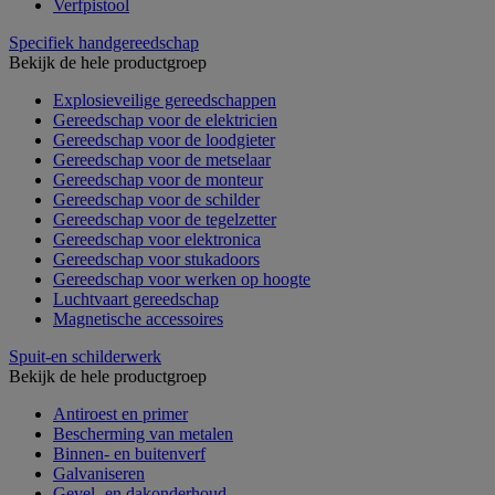
Verfpistool
Specifiek handgereedschap
Bekijk de hele productgroep
Explosieveilige gereedschappen
Gereedschap voor de elektricien
Gereedschap voor de loodgieter
Gereedschap voor de metselaar
Gereedschap voor de monteur
Gereedschap voor de schilder
Gereedschap voor de tegelzetter
Gereedschap voor elektronica
Gereedschap voor stukadoors
Gereedschap voor werken op hoogte
Luchtvaart gereedschap
Magnetische accessoires
Spuit-en schilderwerk
Bekijk de hele productgroep
Antiroest en primer
Bescherming van metalen
Binnen- en buitenverf
Galvaniseren
Gevel- en dakonderhoud