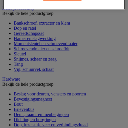
Handgereedschap
Bekijk de hele productgroep
Bankschroef, extractor en klem
Dop en ratel
Gereedschapsset
Hamer en slagwerktuig
Momentsleutel en schroevendraaier
Schroevendraaier en schroefbit
Sleutel
Snijmes, schaar en zaag
Tang
Vijl, schuurvel, schaaf
Hardware
Bekijk de hele productgroep
Beslag voor deuren, vensters en poorten
Bevestigingsmagneet
Bout
Brievenbus
Deur-, raam- en meubelgrepen
Dichting en borgringen
Dop, inzetstuk, veer en verbindingsdraad