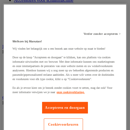
Accessoires voor schaafmachine
Accessoires voor schroevendraaier
Accessoires voor schuurmachine
Accessoires voor slijpmachine
Accessoires voor snij- en snoeigereedschap
Accessoires voor snij-schuurmachine
Accessoires voor spijkermachine
Verder zonder accepteren >
Accessoires voor zaag
Welkom bij Manutan!
Elektrische toebehoren en verlichting
Wij vinden het belangrijk om u een bezoek aan onze website op maat te bieden!
Bekijk de hele productgroep
Door op de knop "Accepteren en doorgaan" te klikken, kan ons platform via cookies
Accessoires voor elektrisch schakelpaneel
informatie uitwisselen met uw browser. Met deze informatie kunnen ons marketingteam
Batterij, oplader en kabel
en onze internetpartners de prestaties van onze website meten en uw winkelvoorkeuren
analyseren. Hierdoor kunnen wij u nog meer op uw behoeften afgestemde producten en
Elektrische kabel
passende/gepersonaliseerd reclame aanbieden. Als u meer wilt weten over de doeleinden
Elektrische uitrusting
en voorkeuren voor elk type cookie, klikt u op "Cookievoorkeuren".
Verlengsnoer, stekkerdoos en kapelhaspel
Wandcontactdoos en schakelaar
En als je ervoor kiest om je bezoek zonder cookies voort te zetten, mag dat ook! Voor
meer informatie verwijzen we je naar
onze cookieverklaring.
Gereedschap opbergen
Bekijk de hele productgroep
Accepteren en doorgaan
Assortimentsdoos en gereedschapkoffer
Gereedschapskist en opbergtas
Gereedschapskoffer en versterkte kist
Cookievoorkeuren
Verrijdbare werktafel