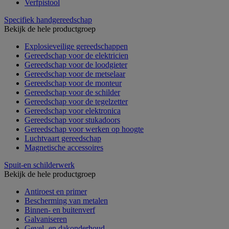
Verfpistool
Specifiek handgereedschap
Bekijk de hele productgroep
Explosieveilige gereedschappen
Gereedschap voor de elektricien
Gereedschap voor de loodgieter
Gereedschap voor de metselaar
Gereedschap voor de monteur
Gereedschap voor de schilder
Gereedschap voor de tegelzetter
Gereedschap voor elektronica
Gereedschap voor stukadoors
Gereedschap voor werken op hoogte
Luchtvaart gereedschap
Magnetische accessoires
Spuit-en schilderwerk
Bekijk de hele productgroep
Antiroest en primer
Bescherming van metalen
Binnen- en buitenverf
Galvaniseren
Gevel- en dakonderhoud