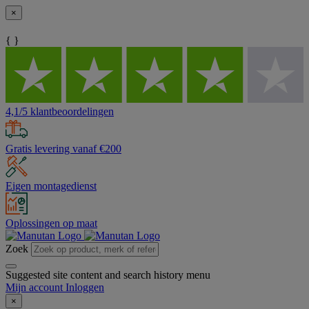
×
{ }
4,1/5 klantbeoordelingen
Gratis levering vanaf €200
Eigen montagedienst
Oplossingen op maat
Zoek
Suggested site content and search history menu
Mijn account
Inloggen
×