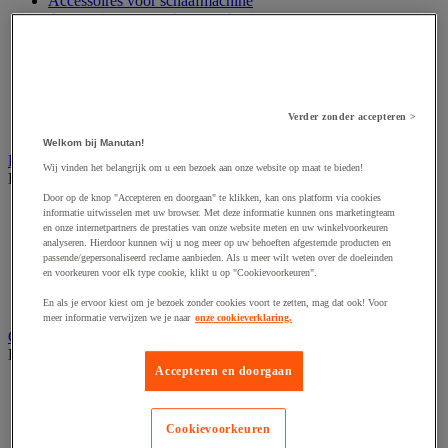
Accessoires voor schaafmachine
Accessoires voor schroevendraaier
Accessoires voor schuurmachine
Accessoires voor slijpmachine
Accessoires voor snij- en snoeigereedschap
Accessoires voor snij-schuurmachine
Accessoires voor spijkermachine
Verder zonder accepteren >
Accessoires voor zaag
Welkom bij Manutan!
Elektrische toebehoren en verlichting
Wij vinden het belangrijk om u een bezoek aan onze website op maat te bieden!
Bekijk de hele productgroep
Door op de knop "Accepteren en doorgaan" te klikken, kan ons platform via cookies
Accessoires voor elektrisch schakelpaneel
informatie uitwisselen met uw browser. Met deze informatie kunnen ons marketingteam
Batterij, oplader en kabel
en onze internetpartners de prestaties van onze website meten en uw winkelvoorkeuren
analyseren. Hierdoor kunnen wij u nog meer op uw behoeften afgestemde producten en
Elektrische kabel
passende/gepersonaliseerd reclame aanbieden. Als u meer wilt weten over de doeleinden
Elektrische uitrusting
en voorkeuren voor elk type cookie, klikt u op "Cookievoorkeuren".
Verlengsnoer, stekkerdoos en kapelhaspel
Wandcontactdoos en schakelaar
En als je ervoor kiest om je bezoek zonder cookies voort te zetten, mag dat ook! Voor
meer informatie verwijzen we je naar
onze cookieverklaring.
Gereedschap opbergen
Bekijk de hele productgroep
Accepteren en doorgaan
Assortimentsdoos en gereedschapkoffer
Gereedschapskist en opbergtas
Gereedschapskoffer en versterkte kist
Cookievoorkeuren
Verrijdbare werktafel