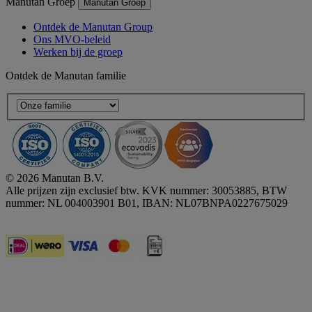
Manutan Groep
Manutan Groep
Ontdek de Manutan Group
Ons MVO-beleid
Werken bij de groep
Ontdek de Manutan familie
© 2026 Manutan B.V.
Alle prijzen zijn exclusief btw. KVK nummer: 30053885, BTW
nummer: NL 004003901 B01, IBAN: NL07BNPA0227675029
Accessibility - some points not compliant