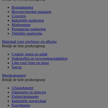
Benummering
Bewegwijzering magazijn
Graveren
Industriële markering
Markeertape
Permanente markering
Tijdelijke markering
Materiaal voor ruwbouw en afbouw
Bekijk de hele productgroep
Cement, beton en asfalt
Hulpstoffen en toevoegingsmiddelen
Lijm voor vloer en muur
Specie
Meetinstrument
Bekijk de hele productgroep
Afstandsmeter
Diktemeter en detector
Elektriciteitsmeter
Industriële weegschaal
Krachtmeter