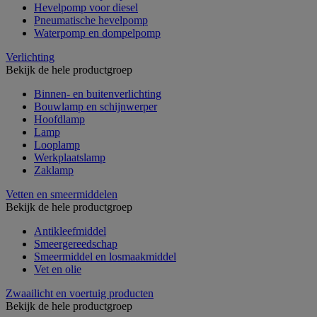
Hevelpomp voor diesel
Pneumatische hevelpomp
Waterpomp en dompelpomp
Verlichting
Bekijk de hele productgroep
Binnen- en buitenverlichting
Bouwlamp en schijnwerper
Hoofdlamp
Lamp
Looplamp
Werkplaatslamp
Zaklamp
Vetten en smeermiddelen
Bekijk de hele productgroep
Antikleefmiddel
Smeergereedschap
Smeermiddel en losmaakmiddel
Vet en olie
Zwaailicht en voertuig producten
Bekijk de hele productgroep