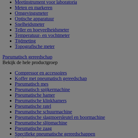
Meetinstrument voor laboratoria
Meten en markeren
Omgevingsmeter
Optische apparatuur
Snelheidsmeter
Teller en hoeveelheidsmeter
Temperatuur- en vochtmeter
Tijdmeting
Topografische meter
Pneumatisch gereedschap
Bekijk de hele productgroep
Compressor en accessoires
Koffer met pneumatisch gereedschap
Pneumatisch mes
Pneumatisch spijkermachine
Pneumatische hamer
Pneumatische klinkhamers
Pneumatische ratel
Pneumatische schuurmachine
Pneumatische slagmoersleutel en boormachine
Pneumatische slijpmachine
Pneumatische zaag
Specifieke pneumatische gereedschappen