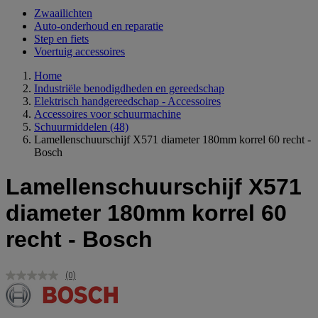
Zwaailichten
Auto-onderhoud en reparatie
Step en fiets
Voertuig accessoires
Home
Industriële benodigdheden en gereedschap
Elektrisch handgereedschap - Accessoires
Accessoires voor schuurmachine
Schuurmiddelen
(48)
Lamellenschuurschijf X571 diameter 180mm korrel 60 recht -
Bosch
Lamellenschuurschijf X571
diameter 180mm korrel 60
recht - Bosch
(0)
Geen
scorewaarde.
Dezelfde
paginalink.