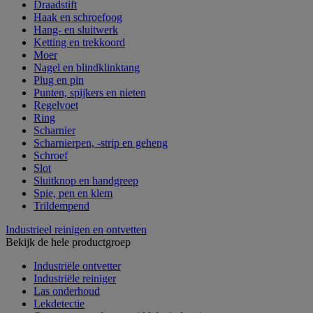
Draadstift
Haak en schroefoog
Hang- en sluitwerk
Ketting en trekkoord
Moer
Nagel en blindklinktang
Plug en pin
Punten, spijkers en nieten
Regelvoet
Ring
Scharnier
Scharnierpen, -strip en geheng
Schroef
Slot
Sluitknop en handgreep
Spie, pen en klem
Trildempend
Industrieel reinigen en ontvetten
Bekijk de hele productgroep
Industriële ontvetter
Industriële reiniger
Las onderhoud
Lekdetectie