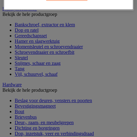
Handgereedschap
Bekijk de hele productgroep
Bankschroef, extractor en klem
Dop en ratel
Gereedschapsset
Hamer en slagwerktuig
Momentsleutel en schroevendraaier
Schroevendraaier en schroefbit
Sleutel
Snijmes, schaar en zaag
Tang
Vijl, schuurvel, schaaf
Hardware
Bekijk de hele productgroep
Beslag voor deuren, vensters en poorten
Bevestigingsmagneet
Bout
Brievenbus
Deur-, raam- en meubelgrepen
Dichting en borgringen
Dop, inzetstuk, veer en verbindingsdraad