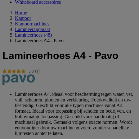
Whiteboard accessoires
Home
Kantoor
Kantoormachines
Lamineerapparaat
Lamineerhoes
(48)
Lamineerhoes A4 - Pavo
Lamineerhoes A4 - Pavo
5.0
(1)
Lees
1
beoordeling.
Dezelfde
paginalink.
Lamineerhoes A4, ideaal voor bescherming tegen water, vet,
vuil, scheuren, plooien en verkleuring. Fotokwaliteit en uv-
bestendig. Geschikt voor alle typen machines vanaf A4-
formaat. Ideaal voor toepassing bij scholen en bedrijven, en
hobbymatige toepassing. Geschikt voor handmatig of
machinaal gebruik. Gemaakt volgens exacte normen. Wordt
eenvoudiger door uw machine gevoerd zonder schadelijke
lijmresten achter te laten.