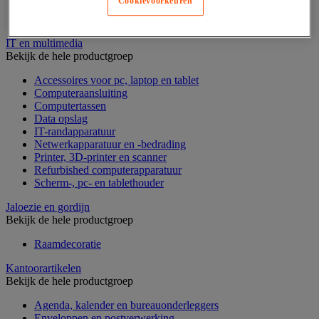
Cookievoorkeuren
Geldkist
Valsgelddetectie en geldtelmachine
IT en multimedia
Bekijk de hele productgroep
Accessoires voor pc, laptop en tablet
Computeraansluiting
Computertassen
Data opslag
IT-randapparatuur
Netwerkapparatuur en -bedrading
Printer, 3D-printer en scanner
Refurbished computerapparatuur
Scherm-, pc- en tablethouder
Jaloezie en gordijn
Bekijk de hele productgroep
Raamdecoratie
Kantoorartikelen
Bekijk de hele productgroep
Agenda, kalender en bureauonderleggers
Enveloppen en postverwerking