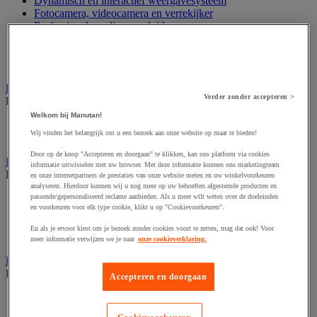
Dynamisch en interactief weergavesysteem
Fotocamera, videocamera en verrekijker
Professionele audio en geluidsopname
Projectie en videoprojectie-apparatuur
Studioverlichting en accessoires
Tv, dvd-speler en Blu-ray
Bewegwijzering en aanduidingsborden
Verder zonder accepteren >
Bekijk de hele productgroep
Welkom bij Manutan!
Deurnaambord
Wij vinden het belangrijk om u een bezoek aan onze website op maat te bieden!
Pictogram
Door op de knop "Accepteren en doorgaan" te klikken, kan ons platform via cookies
Folderrek en -houder
informatie uitwisselen met uw browser. Met deze informatie kunnen ons marketingteam
Bekijk de hele productgroep
en onze internetpartners de prestaties van onze website meten en uw winkelvoorkeuren
analyseren. Hierdoor kunnen wij u nog meer op uw behoeften afgestemde producten en
Folderrek
passende/gepersonaliseerd reclame aanbieden. Als u meer wilt weten over de doeleinden
en voorkeuren voor elk type cookie, klikt u op "Cookievoorkeuren".
Mobiel folderrek
Tafel folderstandaard
En als je ervoor kiest om je bezoek zonder cookies voort te zetten, mag dat ook! Voor
Wandfolderhouder
meer informatie verwijzen we je naar
onze cookieverklaring.
Inname en beheer van geld
Bekijk de hele productgroep
Accepteren en doorgaan
Barcode scanner en accessoires
Biljettenteller/sorteerder en valsgelddetector