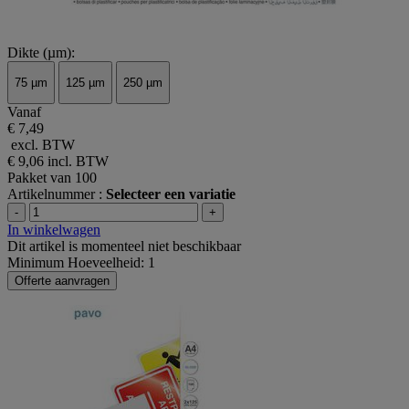
Dikte (µm):
75 µm
125 µm
250 µm
Vanaf
€ 7,49
excl. BTW
€ 9,06
incl. BTW
Pakket van 100
Artikelnummer :
Selecteer een variatie
-
+
In winkelwagen
Dit artikel is momenteel niet beschikbaar
Minimum Hoeveelheid: 1
Offerte aanvragen