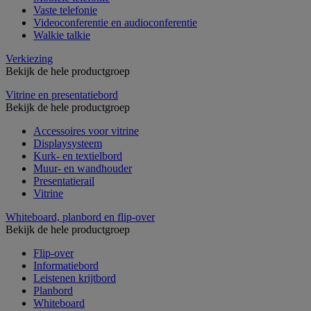
Vaste telefonie
Videoconferentie en audioconferentie
Walkie talkie
Verkiezing
Bekijk de hele productgroep
Vitrine en presentatiebord
Bekijk de hele productgroep
Accessoires voor vitrine
Displaysysteem
Kurk- en textielbord
Muur- en wandhouder
Presentatierail
Vitrine
Whiteboard, planbord en flip-over
Bekijk de hele productgroep
Flip-over
Informatiebord
Leistenen krijtbord
Planbord
Whiteboard