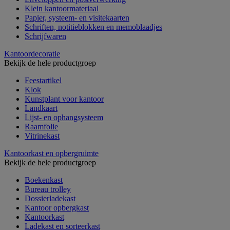
Klein kantoormateriaal
Papier, systeem- en visitekaarten
Schriften, notitieblokken en memoblaadjes
Schrijfwaren
Kantoordecoratie
Bekijk de hele productgroep
Feestartikel
Klok
Kunstplant voor kantoor
Landkaart
Lijst- en ophangsysteem
Raamfolie
Vitrinekast
Kantoorkast en opbergruimte
Bekijk de hele productgroep
Boekenkast
Bureau trolley
Dossierladekast
Kantoor opbergkast
Kantoorkast
Ladekast en sorteerkast