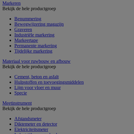
Markeren
Bekijk de hele productgroep
Benummering
Bewegwijzering magazijn
Graveren
Industriële markering
Markeertape
Permanente markering
Tijdelijke markering
Materiaal voor ruwbouw en afbouw
Bekijk de hele productgroep
Cement, beton en asfalt
Hulpstoffen en toevoegingsmiddelen
Lijm voor vloer en muur
Specie
Meetinstrument
Bekijk de hele productgroep
Afstandsmeter
Diktemeter en detector
Elektriciteitsmeter