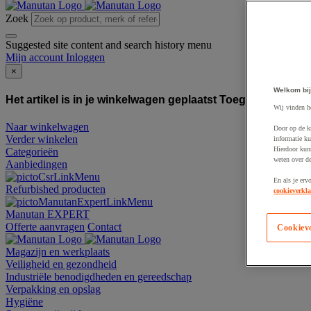
Zoek
Suggested site content and search history menu
Mijn account
Inloggen
×
Welkom bij
Het artikel is in je winkelwagen geplaatst
Toegevoegd aan
Wij vinden h
Naar winkelwagen
Door op de k
Verder winkelen
informatie ku
Hierdoor kun
Categorieën
weten over de
Aanbiedingen
En als je erv
Refurbished producten
cookieverkla
Manutan EXPERT
Offerte aanvragen
Contact
Cookiev
Magazijn en werkplaats
Veiligheid en gezondheid
Industriële benodigdheden en gereedschap
Verpakking en opslag
Hygiëne