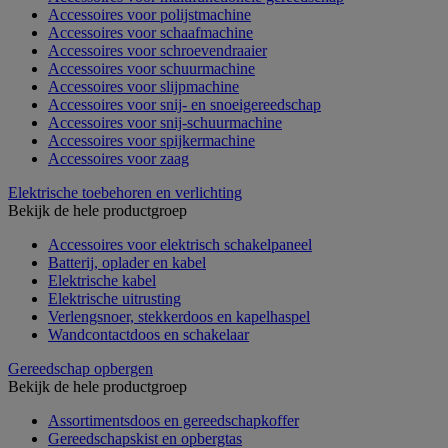
Accessoires voor polijstmachine
Accessoires voor schaafmachine
Accessoires voor schroevendraaier
Accessoires voor schuurmachine
Accessoires voor slijpmachine
Accessoires voor snij- en snoeigereedschap
Accessoires voor snij-schuurmachine
Accessoires voor spijkermachine
Accessoires voor zaag
Elektrische toebehoren en verlichting
Bekijk de hele productgroep
Accessoires voor elektrisch schakelpaneel
Batterij, oplader en kabel
Elektrische kabel
Elektrische uitrusting
Verlengsnoer, stekkerdoos en kapelhaspel
Wandcontactdoos en schakelaar
Gereedschap opbergen
Bekijk de hele productgroep
Assortimentsdoos en gereedschapkoffer
Gereedschapskist en opbergtas