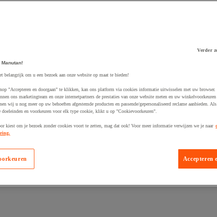
Verder z
 Manutan!
 winkelwagen
et belangrijk om u een bezoek aan onze website op maat te bieden!
nop "Accepteren en doorgaan" te klikken, kan ons platform via cookies informatie uitwisselen met uw browser.
nnen ons marketingteam en onze internetpartners de prestaties van onze website meten en uw winkelvoorkeuren 
nen wij u nog meer op uw behoeften afgestemde producten en passende/gepersonaliseerd reclame aanbieden. Als
 doeleinden en voorkeuren voor elk type cookie, klikt u op "Cookievoorkeuren".
oor kiest om je bezoek zonder cookies voort te zetten, mag dat ook! Voor meer informatie verwijzen we je naar
ring.
oorkeuren
Accepteren 