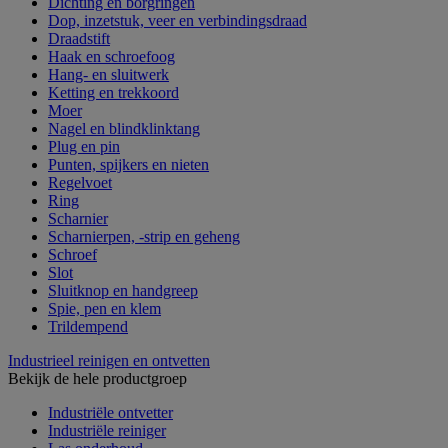
Dichting en borgringen
Dop, inzetstuk, veer en verbindingsdraad
Draadstift
Haak en schroefoog
Hang- en sluitwerk
Ketting en trekkoord
Moer
Nagel en blindklinktang
Plug en pin
Punten, spijkers en nieten
Regelvoet
Ring
Scharnier
Scharnierpen, -strip en geheng
Schroef
Slot
Sluitknop en handgreep
Spie, pen en klem
Trildempend
Industrieel reinigen en ontvetten
Bekijk de hele productgroep
Industriële ontvetter
Industriële reiniger