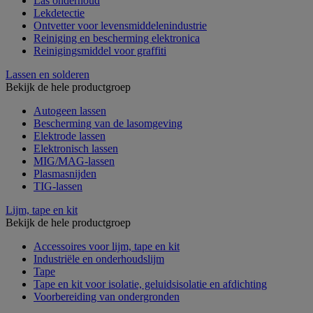
Las onderhoud
Lekdetectie
Ontvetter voor levensmiddelenindustrie
Reiniging en bescherming elektronica
Reinigingsmiddel voor graffiti
Lassen en solderen
Bekijk de hele productgroep
Autogeen lassen
Bescherming van de lasomgeving
Elektrode lassen
Elektronisch lassen
MIG/MAG-lassen
Plasmasnijden
TIG-lassen
Lijm, tape en kit
Bekijk de hele productgroep
Accessoires voor lijm, tape en kit
Industriële en onderhoudslijm
Tape
Tape en kit voor isolatie, geluidsisolatie en afdichting
Voorbereiding van ondergronden