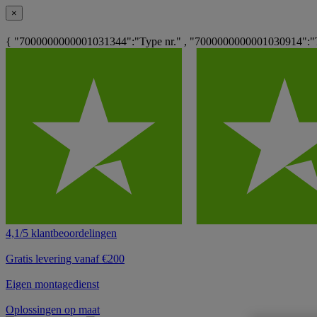
×
{ "7000000000001031344":"Type nr." , "7000000000001030914":"
4,1/5 klantbeoordelingen
Gratis levering vanaf €200
Eigen montagedienst
Oplossingen op maat