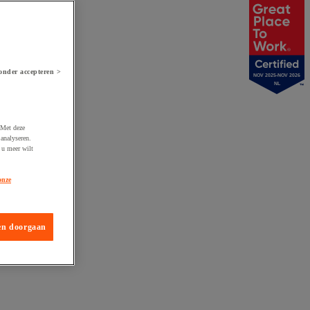
onder accepteren >
NOV 2025-NOV 2026
NL
 Met deze
analyseren.
 u meer wilt
onze
en doorgaan