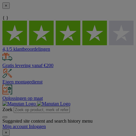
×
{ }
4,1/5 klantbeoordelingen
Gratis levering vanaf €200
Eigen montagedienst
Oplossingen op maat
Zoek
Suggested site content and search history menu
Mijn account
Inloggen
×