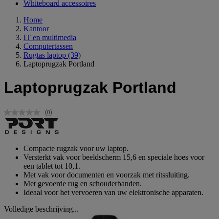
Whiteboard accessoires
Home
Kantoor
IT en multimedia
Computertassen
Rugtas laptop
(39)
Laptoprugzak Portland
Laptoprugzak Portland
(0)
Geen
scorewaarde.
Dezelfde
paginalink.
Compacte rugzak voor uw laptop.
Versterkt vak voor beeldscherm 15,6 en speciale hoes voor
een tablet tot 10,1.
Met vak voor documenten en voorzak met ritssluiting.
Met gevoerde rug en schouderbanden.
Ideaal voor het vervoeren van uw elektronische apparaten.
Volledige beschrijving...