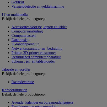
Geldkist
Valsgelddetectie en geldtelmachine
IT en multimedia
Bekijk de hele productgroep
Accessoires voor pc, laptop en tablet
Computeraansluiting
Computertassen
Data opslag
IT-randapparatuur
Netwerkapparatuur en -bedrading
Printer, 3D-printer en scanner
Refurbished computerapparatuur
Scherm-, pc- en tablethouder
Jaloezie en gordijn
Bekijk de hele productgroep
Raamdecoratie
Kantoorartikelen
Bekijk de hele productgroep
Agenda, kalender en bureauonderleggers
Enveloppen en postverwerking