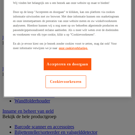
Dynamisch en interactief weergavesysteem
Wij vinden het belangrijk om u een bezoek aan onze website op maat te bieden!
Fotocamera, videocamera en verrekijker
Professionele audio en geluidsopname
Door op de knop "Accepteren en doorgaan" te klikken, kan ons platform via cookies
Projectie en videoprojectie-apparatuur
informatie uitwisselen met uw browser. Met deze informatie kunnen ons marketingteam
Studioverlichting en accessoires
en onze internetpartners de prestaties van onze website meten en uw winkelvoorkeuren
analyseren. Hierdoor kunnen wij u nog meer op uw behoeften afgestemde producten en
Tv, dvd-speler en Blu-ray
passende/gepersonaliseerd reclame aanbieden. Als u meer wilt weten over de doeleinden
en voorkeuren voor elk type cookie, klikt u op "Cookievoorkeuren".
Bewegwijzering en aanduidingsborden
Bekijk de hele productgroep
En als je ervoor kiest om je bezoek zonder cookies voort te zetten, mag dat ook! Voor
meer informatie verwijzen we je naar
onze cookieverklaring.
Deurnaambord
Pictogram
Accepteren en doorgaan
Folderrek en -houder
Bekijk de hele productgroep
Cookievoorkeuren
Folderrek
Mobiel folderrek
Tafel folderstandaard
Wandfolderhouder
Inname en beheer van geld
Bekijk de hele productgroep
Barcode scanner en accessoires
Biljettenteller/sorteerder en valsgelddetector