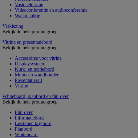
Vaste telefonie
Videoconferentie en audioconferentie
Walkie talkie
Verkiezing
Bekijk de hele productgroep
Vitrine en presentatiebord
Bekijk de hele productgroep
Accessoires voor vitrine
Displaysysteem
Kurk- en textielbord
Muur- en wandhouder
Presentatierail
Vitrine
Whiteboard, planbord en flip-over
Bekijk de hele productgroep
Flip-over
Informatiebord
Leistenen krijtbord
Planbord
Whiteboard