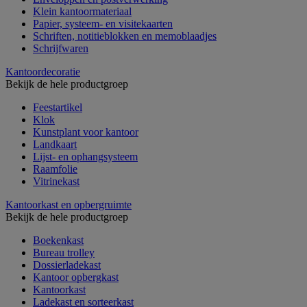
Klein kantoormateriaal
Papier, systeem- en visitekaarten
Schriften, notitieblokken en memoblaadjes
Schrijfwaren
Kantoordecoratie
Bekijk de hele productgroep
Feestartikel
Klok
Kunstplant voor kantoor
Landkaart
Lijst- en ophangsysteem
Raamfolie
Vitrinekast
Kantoorkast en opbergruimte
Bekijk de hele productgroep
Boekenkast
Bureau trolley
Dossierladekast
Kantoor opbergkast
Kantoorkast
Ladekast en sorteerkast