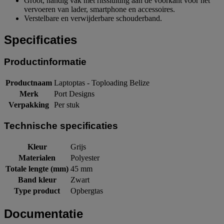
Groot, handig vak met ritssluiting aan de voorkant voor het
vervoeren van lader, smartphone en accessoires.
Verstelbare en verwijderbare schouderband.
Specificaties
Productinformatie
Productnaam
Laptoptas - Toploading Belize
Merk
Port Designs
Verpakking
Per stuk
Technische specificaties
Kleur
Grijs
Materialen
Polyester
Totale lengte (mm)
45 mm
Band kleur
Zwart
Type product
Opbergtas
Documentatie