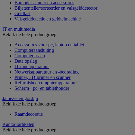
Barcode scanner en accessoires
Biljettenteller/sorteerder en valsgelddetector
Geldkist
Valsgelddetectie en geldtelmachine
IT en multimedia
Bekijk de hele productgroep
Accessoires voor pc, laptop en tablet
Computeraansluiting
Computertassen
Data opslag
IT-randapparatuur
Netwerkapparatuur en -bedrading
Printer, 3D-printer en scanner
Refurbished computerapparatuur
Scherm-, pc- en tablethouder
Jaloezie en gordijn
Bekijk de hele productgroep
Raamdecoratie
Kantoorartikelen
Bekijk de hele productgroep