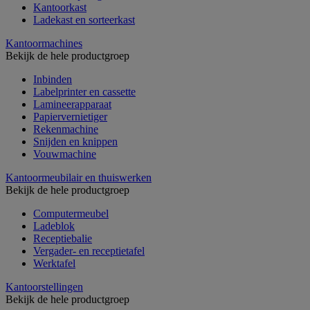
Kantoorkast
Ladekast en sorteerkast
Kantoormachines
Bekijk de hele productgroep
Inbinden
Labelprinter en cassette
Lamineerapparaat
Papiervernietiger
Rekenmachine
Snijden en knippen
Vouwmachine
Kantoormeubilair en thuiswerken
Bekijk de hele productgroep
Computermeubel
Ladeblok
Receptiebalie
Vergader- en receptietafel
Werktafel
Kantoorstellingen
Bekijk de hele productgroep