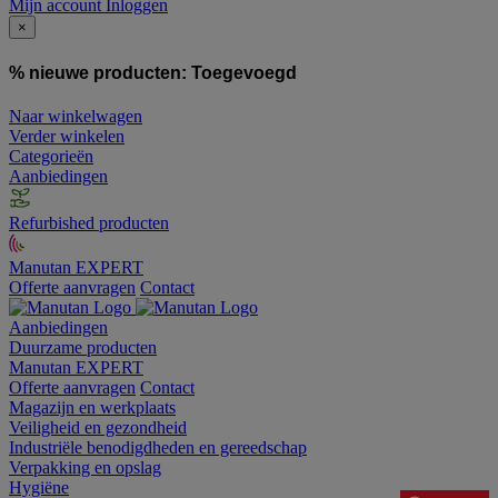
Mijn account
Inloggen
×
% nieuwe producten:
Toegevoegd
Naar winkelwagen
Verder winkelen
Categorieën
Aanbiedingen
Refurbished producten
Manutan EXPERT
Offerte aanvragen
Contact
Aanbiedingen
Duurzame producten
Manutan EXPERT
Offerte aanvragen
Contact
Magazijn en werkplaats
Veiligheid en gezondheid
Industriële benodigdheden en gereedschap
Verpakking en opslag
Hygiëne