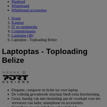
Planbord
Whiteboard
Whiteboard accessoires
Home
Kantoor
IT en multimedia
Computertassen
Laptoptas
(48)
Laptoptas - Toploading Belize
Laptoptas - Toploading
Belize
(0)
Geen
scorewaarde.
Dezelfde
paginalink.
Elegante, compacte en lichte tas voor laptop.
De volledig gewatteerde structuur biedt extra bescherming.
Groot, handig vak met ritssluiting aan de voorkant voor het
vervoeren van lader, smartphone en accessoires.