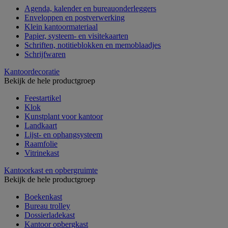
Agenda, kalender en bureauonderleggers
Enveloppen en postverwerking
Klein kantoormateriaal
Papier, systeem- en visitekaarten
Schriften, notitieblokken en memoblaadjes
Schrijfwaren
Kantoordecoratie
Bekijk de hele productgroep
Feestartikel
Klok
Kunstplant voor kantoor
Landkaart
Lijst- en ophangsysteem
Raamfolie
Vitrinekast
Kantoorkast en opbergruimte
Bekijk de hele productgroep
Boekenkast
Bureau trolley
Dossierladekast
Kantoor opbergkast