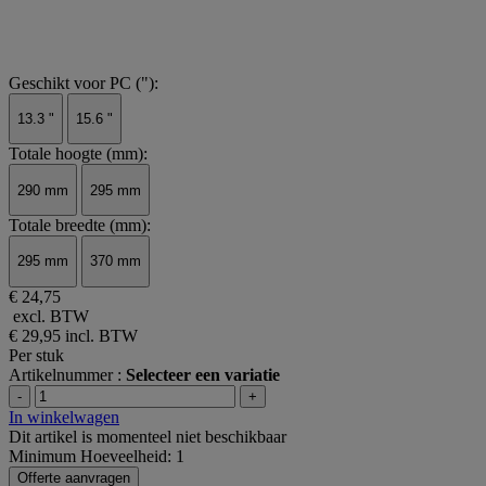
Geschikt voor PC ("):
13.3 "
15.6 "
Totale hoogte (mm):
290 mm
295 mm
Totale breedte (mm):
295 mm
370 mm
€ 24,75
excl. BTW
€ 29,95
incl. BTW
Per stuk
Artikelnummer :
Selecteer een variatie
-
+
In winkelwagen
Dit artikel is momenteel niet beschikbaar
Minimum Hoeveelheid: 1
Offerte aanvragen