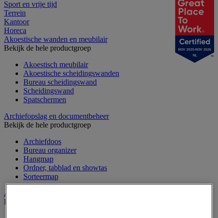
Sport en vrije tijd
Terrein
Kantoor
Horeca
Akoestische wanden en meubilair
Bekijk de hele productgroep
NOV 2025-NOV 2026
NL
Akoestisch meubilair
Akoestische scheidingswanden
Bureau scheidingswand
Scheidingswand
Spatschermen
Archiefopslag en documentbeheer
Bekijk de hele productgroep
Archiefdoos
Bureau organizer
Hangmap
Ordner, tabblad en showtas
Sorteermap
Audiovisueel
Bekijk de hele productgroep