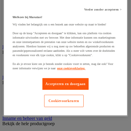
Aansluitingen audio en video
Audio- en Hi-Fi-apparatuur
Verder zonder accepteren >
Dynamisch en interactief weergavesysteem
Fotocamera, videocamera en verrekijker
Welkom bij Manutan!
Professionele audio en geluidsopname
Wij vinden het belangrijk om u een bezoek aan onze website op maat te bieden!
Projectie en videoprojectie-apparatuur
Studioverlichting en accessoires
Door op de knop "Accepteren en doorgaan" te klikken, kan ons platform via cookies
Tv, dvd-speler en Blu-ray
informatie uitwisselen met uw browser. Met deze informatie kunnen ons marketingteam
en onze internetpartners de prestaties van onze website meten en uw winkelvoorkeuren
Bewegwijzering en aanduidingsborden
analyseren. Hierdoor kunnen wij u nog meer op uw behoeften afgestemde producten en
passende/gepersonaliseerd reclame aanbieden. Als u meer wilt weten over de doeleinden
Bekijk de hele productgroep
en voorkeuren voor elk type cookie, klikt u op "Cookievoorkeuren".
Deurnaambord
En als je ervoor kiest om je bezoek zonder cookies voort te zetten, mag dat ook! Voor
Pictogram
meer informatie verwijzen we je naar
onze cookieverklaring.
Folderrek en -houder
Bekijk de hele productgroep
Accepteren en doorgaan
Folderrek
Mobiel folderrek
Cookievoorkeuren
Tafel folderstandaard
Wandfolderhouder
Inname en beheer van geld
Bekijk de hele productgroep