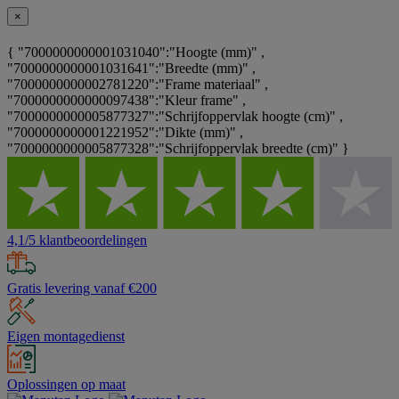
×
{ "7000000000001031040":"Hoogte (mm)" ,
"7000000000001031641":"Breedte (mm)" ,
"7000000000002781220":"Frame materiaal" ,
"7000000000000097438":"Kleur frame" ,
"7000000000005877327":"Schrijfoppervlak hoogte (cm)" ,
"7000000000001221952":"Dikte (mm)" ,
"7000000000005877328":"Schrijfoppervlak breedte (cm)" }
4,1/5 klantbeoordelingen
Gratis levering vanaf €200
Eigen montagedienst
Oplossingen op maat