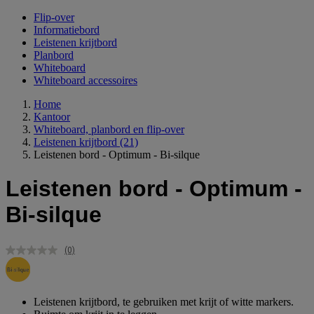
Flip-over
Informatiebord
Leistenen krijtbord
Planbord
Whiteboard
Whiteboard accessoires
Home
Kantoor
Whiteboard, planbord en flip-over
Leistenen krijtbord
(21)
Leistenen bord - Optimum - Bi-silque
Leistenen bord - Optimum -
Bi-silque
(0)
Geen
scorewaarde.
Dezelfde
paginalink.
Leistenen krijtbord, te gebruiken met krijt of witte markers.