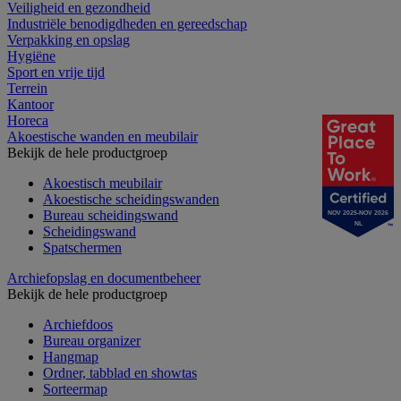
Veiligheid en gezondheid
Industriële benodigdheden en gereedschap
Verpakking en opslag
Hygiëne
Sport en vrije tijd
Terrein
Kantoor
Horeca
Akoestische wanden en meubilair
Bekijk de hele productgroep
Akoestisch meubilair
Akoestische scheidingswanden
Bureau scheidingswand
NOV 2025-NOV 2026
NL
Scheidingswand
Spatschermen
Archiefopslag en documentbeheer
Bekijk de hele productgroep
Archiefdoos
Bureau organizer
Hangmap
Ordner, tabblad en showtas
Sorteermap