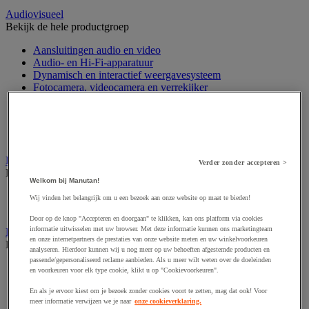
Audiovisueel
Bekijk de hele productgroep
Aansluitingen audio en video
Audio- en Hi-Fi-apparatuur
Dynamisch en interactief weergavesysteem
Fotocamera, videocamera en verrekijker
Professionele audio en geluidsopname
Projectie en videoprojectie-apparatuur
Studioverlichting en accessoires
Tv, dvd-speler en Blu-ray
Bewegwijzering en aanduidingsborden
Verder zonder accepteren >
Bekijk de hele productgroep
Welkom bij Manutan!
Deurnaambord
Wij vinden het belangrijk om u een bezoek aan onze website op maat te bieden!
Pictogram
Door op de knop "Accepteren en doorgaan" te klikken, kan ons platform via cookies
informatie uitwisselen met uw browser. Met deze informatie kunnen ons marketingteam
Folderrek en -houder
en onze internetpartners de prestaties van onze website meten en uw winkelvoorkeuren
Bekijk de hele productgroep
analyseren. Hierdoor kunnen wij u nog meer op uw behoeften afgestemde producten en
passende/gepersonaliseerd reclame aanbieden. Als u meer wilt weten over de doeleinden
Folderrek
en voorkeuren voor elk type cookie, klikt u op "Cookievoorkeuren".
Mobiel folderrek
En als je ervoor kiest om je bezoek zonder cookies voort te zetten, mag dat ook! Voor
Tafel folderstandaard
meer informatie verwijzen we je naar
onze cookieverklaring.
Wandfolderhouder