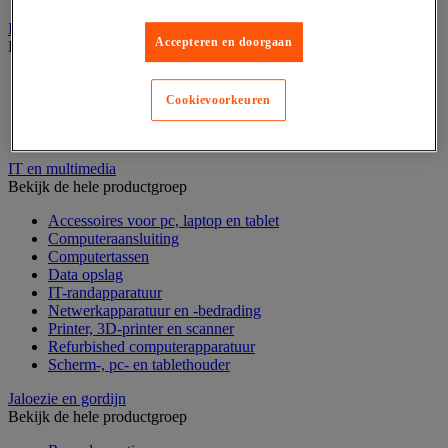
Inname en beheer van geld
Accepteren en doorgaan
Bekijk de hele productgroep
Barcode scanner en accessoires
Biljettenteller/sorteerder en valsgelddetector
Cookievoorkeuren
Geldkist
Valsgelddetectie en geldtelmachine
IT en multimedia
Bekijk de hele productgroep
Accessoires voor pc, laptop en tablet
Computeraansluiting
Computertassen
Data opslag
IT-randapparatuur
Netwerkapparatuur en -bedrading
Printer, 3D-printer en scanner
Refurbished computerapparatuur
Scherm-, pc- en tablethouder
Jaloezie en gordijn
Bekijk de hele productgroep