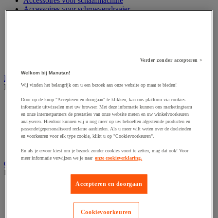
Accessoires voor schaafmachine
Accessoires voor schroevendraaier
Accessoires voor schuurmachine
Accessoires voor slijpmachine
Accessoires voor snij- en snoeigereedschap
Accessoires voor snij-schuurmachine
Accessoires voor spijkermachine
Accessoires voor zaag
Verder zonder accepteren >
Welkom bij Manutan!
Elektrische toebehoren en verlichting
Wij vinden het belangrijk om u een bezoek aan onze website op maat te bieden!
Bekijk de hele productgroep
Door op de knop "Accepteren en doorgaan" te klikken, kan ons platform via cookies
Accessoires voor elektrisch schakelpaneel
informatie uitwisselen met uw browser. Met deze informatie kunnen ons marketingteam
Batterij, oplader en kabel
en onze internetpartners de prestaties van onze website meten en uw winkelvoorkeuren
Elektrische kabel
analyseren. Hierdoor kunnen wij u nog meer op uw behoeften afgestemde producten en
Elektrische uitrusting
passende/gepersonaliseerd reclame aanbieden. Als u meer wilt weten over de doeleinden
en voorkeuren voor elk type cookie, klikt u op "Cookievoorkeuren".
Verlengsnoer, stekkerdoos en kapelhaspel
Wandcontactdoos en schakelaar
En als je ervoor kiest om je bezoek zonder cookies voort te zetten, mag dat ook! Voor
meer informatie verwijzen we je naar
onze cookieverklaring.
Gereedschap opbergen
Bekijk de hele productgroep
Accepteren en doorgaan
Assortimentsdoos en gereedschapkoffer
Gereedschapskist en opbergtas
Gereedschapskoffer en versterkte kist
Cookievoorkeuren
Verrijdbare werktafel