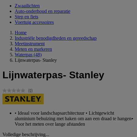
Zwaailichten
Auto-onderhoud en reparatie
Step en fiets
Voertuig accessoires
Home
Industriële benodigdheden en gereedschap
Meetinstrument
Meten en markeren
Waterpas
(48)
Lijnwaterpas- Stanley
Lijnwaterpas- Stanley
(0)
Geen
scorewaarde.
Dezelfde
paginalink.
• Ideaal voor landschapsarchitectuur • Lichtgewicht
aluminium behuizing met haken om aan een draad te hangen•
Voor het meten over lange afstanden
Volledige beschrijving...