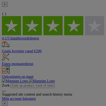
×
{ }
4,1/5 klantbeoordelingen
Gratis levering vanaf €200
Eigen montagedienst
Oplossingen op maat
Zoek
Suggested site content and search history menu
Mijn account
Inloggen
×