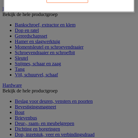
Handgereedschap
Bekijk de hele productgroep
Bankschroef, extractor en klem
Dop en ratel
Gereedschapsset
Hamer en slagwerktuig
Momentsleutel en schroevendraaier
Schroevendraaier en schroefbit
Sleutel
Snijmes, schaar en zaag
Tang
Vijl, schuurvel, schaaf
Hardware
Bekijk de hele productgroep
Beslag voor deuren, vensters en poorten
Bevestigingsmagneet
Bout
Brievenbus
Deur-, raam- en meubelgrepen
Dichting en borgringen
Dop, inzetstuk, veer en verbindingsdraad