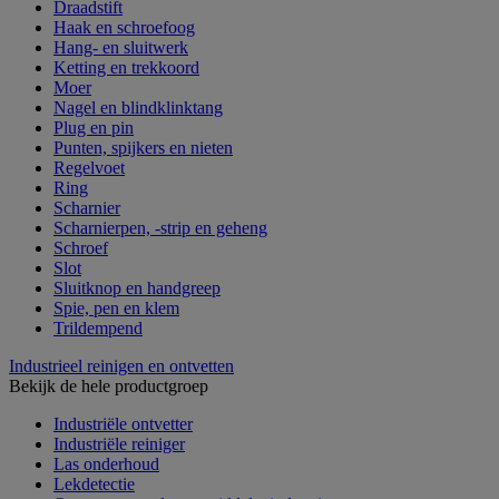
Draadstift
Haak en schroefoog
Hang- en sluitwerk
Ketting en trekkoord
Moer
Nagel en blindklinktang
Plug en pin
Punten, spijkers en nieten
Regelvoet
Ring
Scharnier
Scharnierpen, -strip en geheng
Schroef
Slot
Sluitknop en handgreep
Spie, pen en klem
Trildempend
Industrieel reinigen en ontvetten
Bekijk de hele productgroep
Industriële ontvetter
Industriële reiniger
Las onderhoud
Lekdetectie