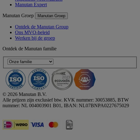
Manutan Expert
Manutan Groep
Manutan Groep
Ontdek de Manutan Group
Ons MVO-beleid
Werken bij de groep
Ontdek de Manutan familie
© 2026 Manutan B.V.
Alle prijzen zijn exclusief btw. KVK nummer: 30053885, BTW
nummer: NL 004003901 B01, IBAN: NL07BNPA0227675029
Accessibility - some points not compliant