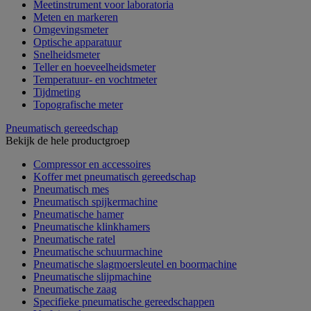
Meetinstrument voor laboratoria
Meten en markeren
Omgevingsmeter
Optische apparatuur
Snelheidsmeter
Teller en hoeveelheidsmeter
Temperatuur- en vochtmeter
Tijdmeting
Topografische meter
Pneumatisch gereedschap
Bekijk de hele productgroep
Compressor en accessoires
Koffer met pneumatisch gereedschap
Pneumatisch mes
Pneumatisch spijkermachine
Pneumatische hamer
Pneumatische klinkhamers
Pneumatische ratel
Pneumatische schuurmachine
Pneumatische slagmoersleutel en boormachine
Pneumatische slijpmachine
Pneumatische zaag
Specifieke pneumatische gereedschappen