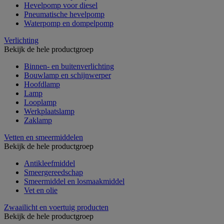
Hevelpomp voor diesel
Pneumatische hevelpomp
Waterpomp en dompelpomp
Verlichting
Bekijk de hele productgroep
Binnen- en buitenverlichting
Bouwlamp en schijnwerper
Hoofdlamp
Lamp
Looplamp
Werkplaatslamp
Zaklamp
Vetten en smeermiddelen
Bekijk de hele productgroep
Antikleefmiddel
Smeergereedschap
Smeermiddel en losmaakmiddel
Vet en olie
Zwaailicht en voertuig producten
Bekijk de hele productgroep