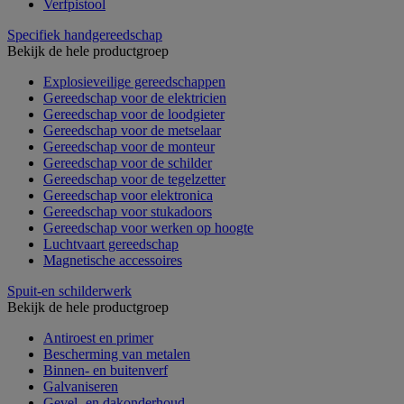
Verfpistool
Specifiek handgereedschap
Bekijk de hele productgroep
Explosieveilige gereedschappen
Gereedschap voor de elektricien
Gereedschap voor de loodgieter
Gereedschap voor de metselaar
Gereedschap voor de monteur
Gereedschap voor de schilder
Gereedschap voor de tegelzetter
Gereedschap voor elektronica
Gereedschap voor stukadoors
Gereedschap voor werken op hoogte
Luchtvaart gereedschap
Magnetische accessoires
Spuit-en schilderwerk
Bekijk de hele productgroep
Antiroest en primer
Bescherming van metalen
Binnen- en buitenverf
Galvaniseren
Gevel- en dakonderhoud