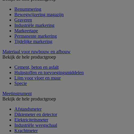
Benummering
Bewegwijzering magazijn
Graveren
Industriële markering
Markeertape
Permanente markering
Tijdelijke markering
Materiaal voor ruwbouw en afbouw
Bekijk de hele productgroep
Cement, beton en asfalt
Hulpstoffen en toevoegingsmiddelen
Lijm voor vloer en muur
Specie
Meetinstrument
Bekijk de hele productgroep
Afstandsmeter
Diktemeter en detector
Elektriciteitsmeter
Industriële weegschaal
Krachtmeter