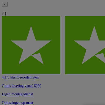
×
{ }
4,1/5 klantbeoordelingen
Gratis levering vanaf €200
Eigen montagedienst
Oplossingen op maat