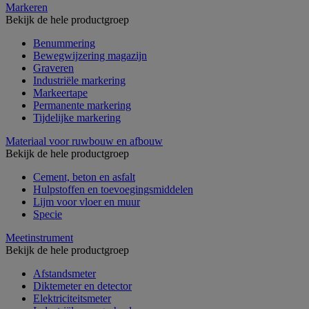
Markeren
Bekijk de hele productgroep
Benummering
Bewegwijzering magazijn
Graveren
Industriële markering
Markeertape
Permanente markering
Tijdelijke markering
Materiaal voor ruwbouw en afbouw
Bekijk de hele productgroep
Cement, beton en asfalt
Hulpstoffen en toevoegingsmiddelen
Lijm voor vloer en muur
Specie
Meetinstrument
Bekijk de hele productgroep
Afstandsmeter
Diktemeter en detector
Elektriciteitsmeter