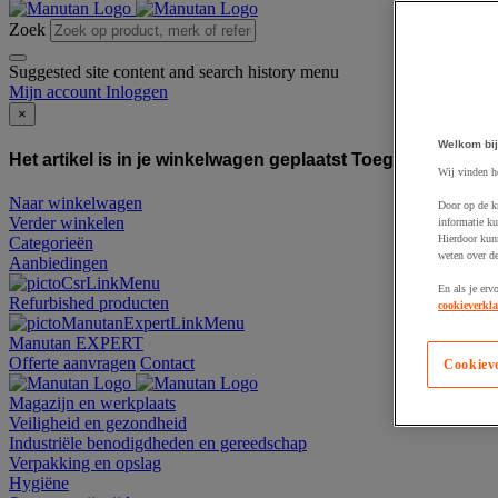
Zoek
Suggested site content and search history menu
Mijn account
Inloggen
×
Welkom bij
Het artikel is in je winkelwagen geplaatst
Toegevoegd aan
Wij vinden h
Naar winkelwagen
Door op de k
Verder winkelen
informatie ku
Hierdoor kun
Categorieën
weten over de
Aanbiedingen
En als je erv
Refurbished producten
cookieverkla
Manutan EXPERT
Offerte aanvragen
Contact
Cookiev
Magazijn en werkplaats
Veiligheid en gezondheid
Industriële benodigdheden en gereedschap
Verpakking en opslag
Hygiëne