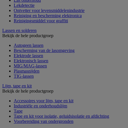
Las onderhoud
Lekdetectie
Ontvetter voor levensmiddelenindustrie
Reiniging en bescherming elektronica
Reinigingsmiddel voor graffiti
Lassen en solderen
Bekijk de hele productgroep
Autogeen lassen
Bescherming van de lasomgeving
Elektrode lassen
Elektronisch lassen
MIG/MAG-lassen
Plasmasnijden
TIG-lassen
Lijm, tape en kit
Bekijk de hele productgroep
Accessoires voor lijm, tape en kit
Industriële en onderhoudslijm
Tape
Tape en kit voor isolatie, geluidsisolatie en afdichting
Voorbereiding van ondergronden