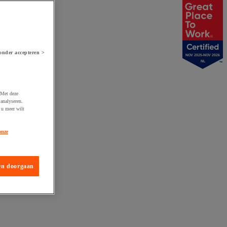
onder accepteren >
NOV 2025-NOV 2026
NL
 Met deze
analyseren.
 u meer wilt
onze
en doorgaan