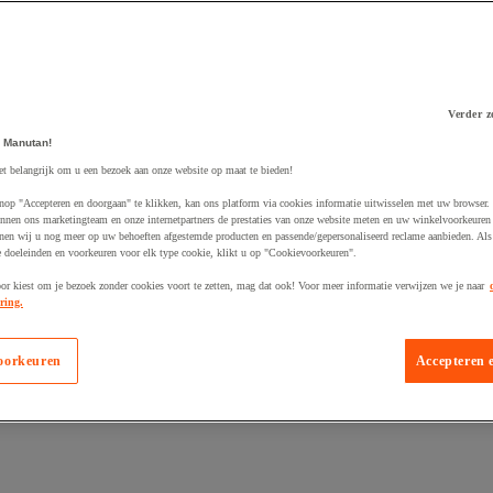
Verder z
 Manutan!
 winkelwagen
et belangrijk om u een bezoek aan onze website op maat te bieden!
nop "Accepteren en doorgaan" te klikken, kan ons platform via cookies informatie uitwisselen met uw browser.
nnen ons marketingteam en onze internetpartners de prestaties van onze website meten en uw winkelvoorkeuren 
nen wij u nog meer op uw behoeften afgestemde producten en passende/gepersonaliseerd reclame aanbieden. Als
 doeleinden en voorkeuren voor elk type cookie, klikt u op "Cookievoorkeuren".
oor kiest om je bezoek zonder cookies voort te zetten, mag dat ook! Voor meer informatie verwijzen we je naar
ring.
oorkeuren
Accepteren 