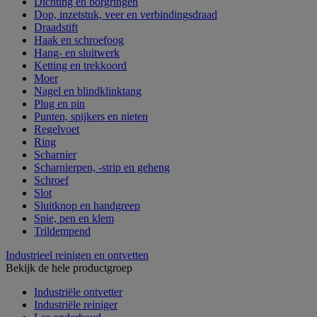
Dichting en borgringen
Dop, inzetstuk, veer en verbindingsdraad
Draadstift
Haak en schroefoog
Hang- en sluitwerk
Ketting en trekkoord
Moer
Nagel en blindklinktang
Plug en pin
Punten, spijkers en nieten
Regelvoet
Ring
Scharnier
Scharnierpen, -strip en geheng
Schroef
Slot
Sluitknop en handgreep
Spie, pen en klem
Trildempend
Industrieel reinigen en ontvetten
Bekijk de hele productgroep
Industriële ontvetter
Industriële reiniger