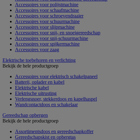
Accessoires voor polijstmachine
Accessoires voor schaafmachine
Accessoires voor schroevendraaier
Accessoires voor schuurmachine
Accessoires voor slijpmachine
Accessoires voor snij- en snoeigereedschap
Accessoires voor snij-schuurmachine
Accessoires voor spijkermachine
Accessoires voor zaag
Elektrische toebehoren en verlichting
Bekijk de hele productgroep
Accessoires voor elektrisch schakelpaneel
Batterij, oplader en kabel
Elektrische kabel
Elektrische uitrusting
Verlengsnoer, stekkerdoos en kapelhaspel
Wandcontactdoos en schakelaar
Gereedschap opbergen
Bekijk de hele productgroep
Assortimentsdoos en gereedschapkoffer
Gereedschapskist en opbergtas