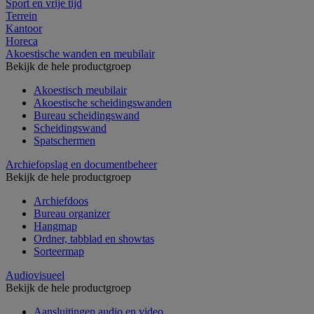
Sport en vrije tijd
Terrein
Kantoor
Horeca
Akoestische wanden en meubilair
Bekijk de hele productgroep
Akoestisch meubilair
Akoestische scheidingswanden
Bureau scheidingswand
Scheidingswand
Spatschermen
Archiefopslag en documentbeheer
Bekijk de hele productgroep
Archiefdoos
Bureau organizer
Hangmap
Ordner, tabblad en showtas
Sorteermap
Audiovisueel
Bekijk de hele productgroep
Aansluitingen audio en video