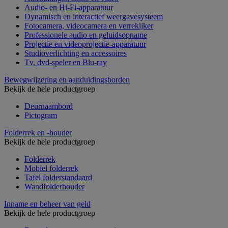
Audio- en Hi-Fi-apparatuur
Dynamisch en interactief weergavesysteem
Fotocamera, videocamera en verrekijker
Professionele audio en geluidsopname
Projectie en videoprojectie-apparatuur
Studioverlichting en accessoires
Tv, dvd-speler en Blu-ray
Bewegwijzering en aanduidingsborden
Bekijk de hele productgroep
Deurnaambord
Pictogram
Folderrek en -houder
Bekijk de hele productgroep
Folderrek
Mobiel folderrek
Tafel folderstandaard
Wandfolderhouder
Inname en beheer van geld
Bekijk de hele productgroep