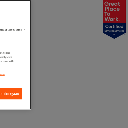
onder accepteren >
NOV 2025-NOV 2026
NL
 Met deze
analyseren.
 u meer wilt
onze
en doorgaan