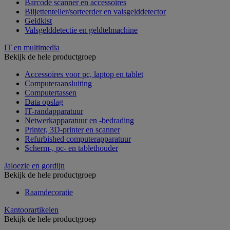
Barcode scanner en accessoires
Biljettenteller/sorteerder en valsgelddetector
Geldkist
Valsgelddetectie en geldtelmachine
IT en multimedia
Bekijk de hele productgroep
Accessoires voor pc, laptop en tablet
Computeraansluiting
Computertassen
Data opslag
IT-randapparatuur
Netwerkapparatuur en -bedrading
Printer, 3D-printer en scanner
Refurbished computerapparatuur
Scherm-, pc- en tablethouder
Jaloezie en gordijn
Bekijk de hele productgroep
Raamdecoratie
Kantoorartikelen
Bekijk de hele productgroep