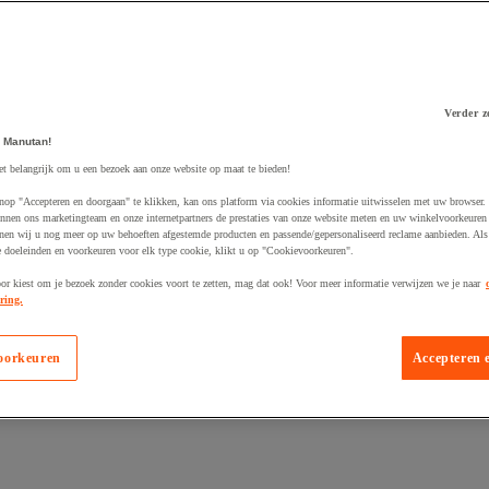
Verder z
 Manutan!
 winkelwagen
et belangrijk om u een bezoek aan onze website op maat te bieden!
nop "Accepteren en doorgaan" te klikken, kan ons platform via cookies informatie uitwisselen met uw browser.
nnen ons marketingteam en onze internetpartners de prestaties van onze website meten en uw winkelvoorkeuren 
nen wij u nog meer op uw behoeften afgestemde producten en passende/gepersonaliseerd reclame aanbieden. Als
 doeleinden en voorkeuren voor elk type cookie, klikt u op "Cookievoorkeuren".
oor kiest om je bezoek zonder cookies voort te zetten, mag dat ook! Voor meer informatie verwijzen we je naar
ring.
oorkeuren
Accepteren 