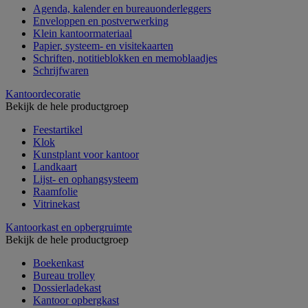
Agenda, kalender en bureauonderleggers
Enveloppen en postverwerking
Klein kantoormateriaal
Papier, systeem- en visitekaarten
Schriften, notitieblokken en memoblaadjes
Schrijfwaren
Kantoordecoratie
Bekijk de hele productgroep
Feestartikel
Klok
Kunstplant voor kantoor
Landkaart
Lijst- en ophangsysteem
Raamfolie
Vitrinekast
Kantoorkast en opbergruimte
Bekijk de hele productgroep
Boekenkast
Bureau trolley
Dossierladekast
Kantoor opbergkast