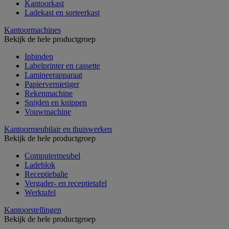
Kantoorkast
Ladekast en sorteerkast
Kantoormachines
Bekijk de hele productgroep
Inbinden
Labelprinter en cassette
Lamineerapparaat
Papiervernietiger
Rekenmachine
Snijden en knippen
Vouwmachine
Kantoormeubilair en thuiswerken
Bekijk de hele productgroep
Computermeubel
Ladeblok
Receptiebalie
Vergader- en receptietafel
Werktafel
Kantoorstellingen
Bekijk de hele productgroep