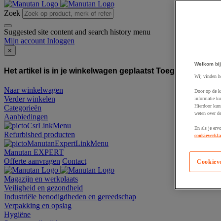
Zoek
Suggested site content and search history menu
Mijn account
Inloggen
×
Welkom bij
Het artikel is in je winkelwagen geplaatst
Toegevoegd aan
Wij vinden h
Naar winkelwagen
Door op de k
Verder winkelen
informatie ku
Hierdoor kun
Categorieën
weten over de
Aanbiedingen
En als je erv
Refurbished producten
cookieverkla
Manutan EXPERT
Offerte aanvragen
Contact
Cookiev
Magazijn en werkplaats
Veiligheid en gezondheid
Industriële benodigdheden en gereedschap
Verpakking en opslag
Hygiëne