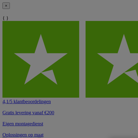
×
{ }
4,1/5 klantbeoordelingen
Gratis levering vanaf €200
Eigen montagedienst
Oplossingen op maat