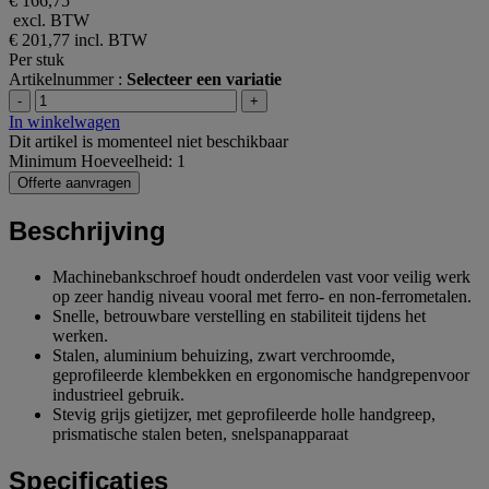
€ 166,75
excl. BTW
€ 201,77
incl. BTW
Per stuk
Artikelnummer :
Selecteer een variatie
-
+
In winkelwagen
Dit artikel is momenteel niet beschikbaar
Minimum Hoeveelheid: 1
Offerte aanvragen
Beschrijving
Machinebankschroef houdt onderdelen vast voor veilig werk
op zeer handig niveau vooral met ferro- en non-ferrometalen.
Snelle, betrouwbare verstelling en stabiliteit tijdens het
werken.
Stalen, aluminium behuizing, zwart verchroomde,
geprofileerde klembekken en ergonomische handgrepenvoor
industrieel gebruik.
Stevig grijs gietijzer, met geprofileerde holle handgreep,
prismatische stalen beten, snelspanapparaat
Specificaties