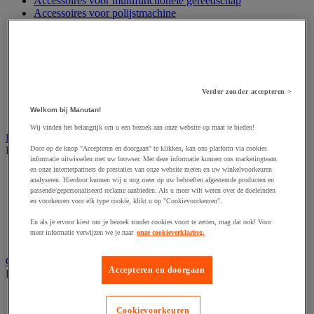
Accessoires voor multifunctionele gereedschap
Accessoires voor polijstmachine
Accessoires voor schaafmachine
Accessoires voor schroevendraaier
Accessoires voor schuurmachine
Accessoires voor slijpmachine
Accessoires voor snij- en snoeigereedschap
Accessoires voor snij-schuurmachine
Verder zonder accepteren >
Accessoires voor spijkermachine
Welkom bij Manutan!
Accessoires voor zaag
Wij vinden het belangrijk om u een bezoek aan onze website op maat te bieden!
Elektrische toebehoren en verlichting
Bekijk de hele productgroep
Door op de knop "Accepteren en doorgaan" te klikken, kan ons platform via cookies
informatie uitwisselen met uw browser. Met deze informatie kunnen ons marketingteam
en onze internetpartners de prestaties van onze website meten en uw winkelvoorkeuren
Accessoires voor elektrisch schakelpaneel
analyseren. Hierdoor kunnen wij u nog meer op uw behoeften afgestemde producten en
Batterij, oplader en kabel
passende/gepersonaliseerd reclame aanbieden. Als u meer wilt weten over de doeleinden
Elektrische kabel
en voorkeuren voor elk type cookie, klikt u op "Cookievoorkeuren".
Elektrische uitrusting
En als je ervoor kiest om je bezoek zonder cookies voort te zetten, mag dat ook! Voor
Verlengsnoer, stekkerdoos en kapelhaspel
meer informatie verwijzen we je naar
onze cookieverklaring.
Wandcontactdoos en schakelaar
Gereedschap opbergen
Accepteren en doorgaan
Bekijk de hele productgroep
Assortimentsdoos en gereedschapkoffer
Gereedschapskist en opbergtas
Cookievoorkeuren