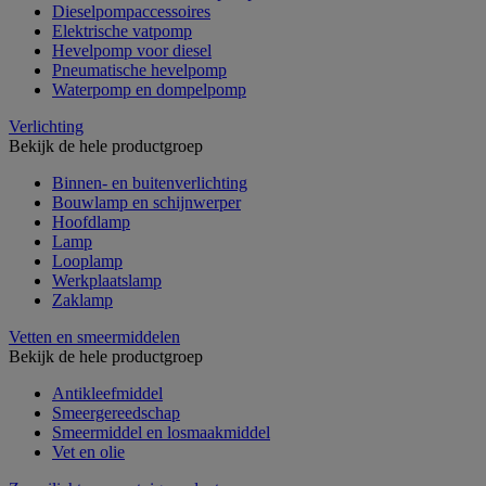
Dieselpompaccessoires
Elektrische vatpomp
Hevelpomp voor diesel
Pneumatische hevelpomp
Waterpomp en dompelpomp
Verlichting
Bekijk de hele productgroep
Binnen- en buitenverlichting
Bouwlamp en schijnwerper
Hoofdlamp
Lamp
Looplamp
Werkplaatslamp
Zaklamp
Vetten en smeermiddelen
Bekijk de hele productgroep
Antikleefmiddel
Smeergereedschap
Smeermiddel en losmaakmiddel
Vet en olie