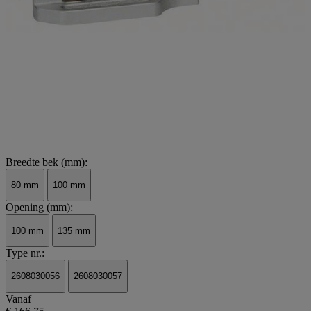
Breedte bek (mm):
80 mm
100 mm
Opening (mm):
100 mm
135 mm
Type nr.:
2608030056
2608030057
Vanaf