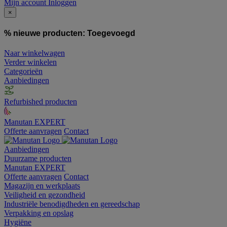
Mijn account
Inloggen
×
% nieuwe producten:
Toegevoegd
Naar winkelwagen
Verder winkelen
Categorieën
Aanbiedingen
Refurbished producten
Manutan EXPERT
Offerte aanvragen
Contact
Aanbiedingen
Duurzame producten
Manutan EXPERT
Offerte aanvragen
Contact
Magazijn en werkplaats
Veiligheid en gezondheid
Industriële benodigdheden en gereedschap
Verpakking en opslag
Hygiëne