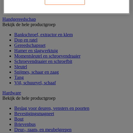
Gereedschapskoffer en versterkte kist
Verrijdbare werktafel
Handgereedschap
Bekijk de hele productgroep
Bankschroef, extractor en klem
Dop en ratel
Gereedschapsset
Hamer en slagwerktuig
Momentsleutel en schroevendraaier
Schroevendraaier en schroefbit
Sleutel
Snijmes, schaar en zaag
Tang
Vijl, schuurvel, schaaf
Hardware
Bekijk de hele productgroep
Beslag voor deuren, vensters en poorten
Bevestigingsmagneet
Bout
Brievenbus
Deur-, raam- en meubelgrepen