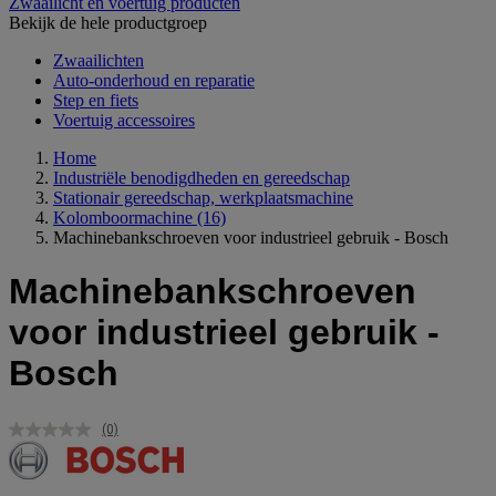
Zwaailicht en voertuig producten
Bekijk de hele productgroep
Zwaailichten
Auto-onderhoud en reparatie
Step en fiets
Voertuig accessoires
Home
Industriële benodigdheden en gereedschap
Stationair gereedschap, werkplaatsmachine
Kolomboormachine
(16)
Machinebankschroeven voor industrieel gebruik - Bosch
Machinebankschroeven
voor industrieel gebruik -
Bosch
(0)
Geen
scorewaarde.
Dezelfde
paginalink.