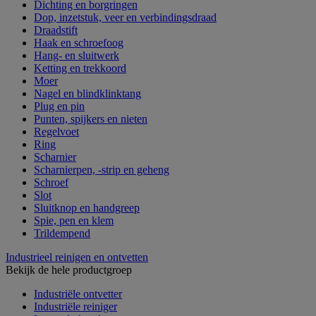
Dichting en borgringen
Dop, inzetstuk, veer en verbindingsdraad
Draadstift
Haak en schroefoog
Hang- en sluitwerk
Ketting en trekkoord
Moer
Nagel en blindklinktang
Plug en pin
Punten, spijkers en nieten
Regelvoet
Ring
Scharnier
Scharnierpen, -strip en geheng
Schroef
Slot
Sluitknop en handgreep
Spie, pen en klem
Trildempend
Industrieel reinigen en ontvetten
Bekijk de hele productgroep
Industriële ontvetter
Industriële reiniger