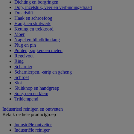
Dichting en borgringen
Dop, inzetstuk, veer en verbindingsdraad
Draadstift
Haak en schroefoog
Hang- en sluitwerk
Ketting en trekkoord
Moer
Nagel en blindklinktang
Plug en pin
Punten, spijkers en nieten
Regelvoet
Ring
Scharnier
Scharnierpen, -strip en geheng
Schroef
Slot
Sluitknop en handgreep
Spie, pen en klem
Trildempend
Industrieel reinigen en ontvetten
Bekijk de hele productgroep
Industriële ontvetter
Industriële reiniger