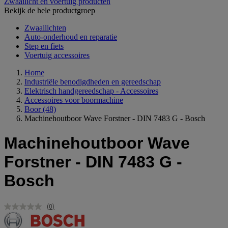
Zwaailicht en voertuig producten
Bekijk de hele productgroep
Zwaailichten
Auto-onderhoud en reparatie
Step en fiets
Voertuig accessoires
Home
Industriële benodigdheden en gereedschap
Elektrisch handgereedschap - Accessoires
Accessoires voor boormachine
Boor
(48)
Machinehoutboor Wave Forstner - DIN 7483 G - Bosch
Machinehoutboor Wave
Forstner - DIN 7483 G -
Bosch
(0)
Geen
scorewaarde.
Dezelfde