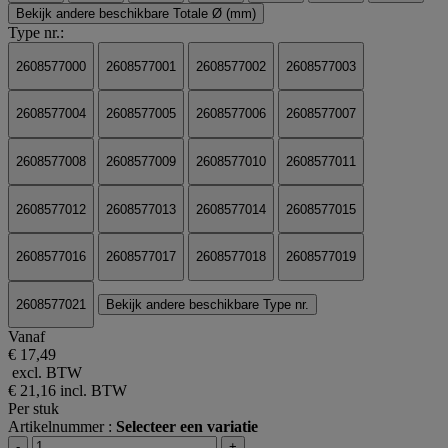
Bekijk andere beschikbare Totale Ø (mm)
Type nr.:
2608577000
2608577001
2608577002
2608577003
2608577004
2608577005
2608577006
2608577007
2608577008
2608577009
2608577010
2608577011
2608577012
2608577013
2608577014
2608577015
2608577016
2608577017
2608577018
2608577019
2608577021
Bekijk andere beschikbare Type nr.
Vanaf
€ 17,49
excl. BTW
€ 21,16
incl. BTW
Per stuk
Artikelnummer :
Selecteer een variatie
-
+