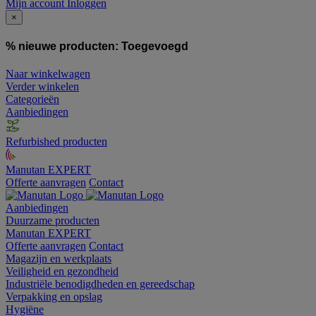
Mijn account
Inloggen
×
% nieuwe producten:
Toegevoegd
Naar winkelwagen
Verder winkelen
Categorieën
Aanbiedingen
Refurbished producten
Manutan EXPERT
Offerte aanvragen
Contact
Aanbiedingen
Duurzame producten
Manutan EXPERT
Offerte aanvragen
Contact
Magazijn en werkplaats
Veiligheid en gezondheid
Industriële benodigdheden en gereedschap
Verpakking en opslag
Hygiëne