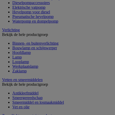
Dieselpompaccessoires
Elektrische vatpomp
Hevelpomp voor diesel
Pneumatische hevelpomp
Waterpomp en dompelpomp
Verlichting
Bekijk de hele productgroep
Binnen- en buitenverlichting
Bouwlamp en schijnwerper
Hoofdlamp
Lamp
Looplamp
Werkplaatslamp
Zaklamp
Vetten en smeermiddelen
Bekijk de hele productgroep
Antikleefmiddel
Smeergereedschap
Smeermiddel en losmaakmiddel
Vet en olie