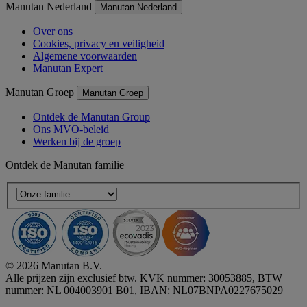
Manutan Nederland
Manutan Nederland
Over ons
Cookies, privacy en veiligheid
Algemene voorwaarden
Manutan Expert
Manutan Groep
Manutan Groep
Ontdek de Manutan Group
Ons MVO-beleid
Werken bij de groep
Ontdek de Manutan familie
© 2026 Manutan B.V.
Alle prijzen zijn exclusief btw. KVK nummer: 30053885, BTW
nummer: NL 004003901 B01, IBAN: NL07BNPA0227675029
Accessibility - some points not compliant