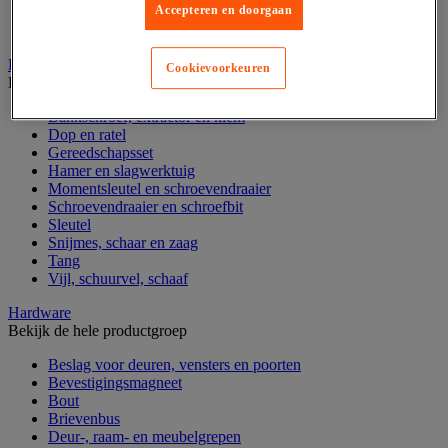
Accepteren en doorgaan
Gereedschapskoffer en versterkte kist
Verrijdbare werktafel
Handgereedschap
Cookievoorkeuren
Bekijk de hele productgroep
Bankschroef, extractor en klem
Dop en ratel
Gereedschapsset
Hamer en slagwerktuig
Momentsleutel en schroevendraaier
Schroevendraaier en schroefbit
Sleutel
Snijmes, schaar en zaag
Tang
Vijl, schuurvel, schaaf
Hardware
Bekijk de hele productgroep
Beslag voor deuren, vensters en poorten
Bevestigingsmagneet
Bout
Brievenbus
Deur-, raam- en meubelgrepen