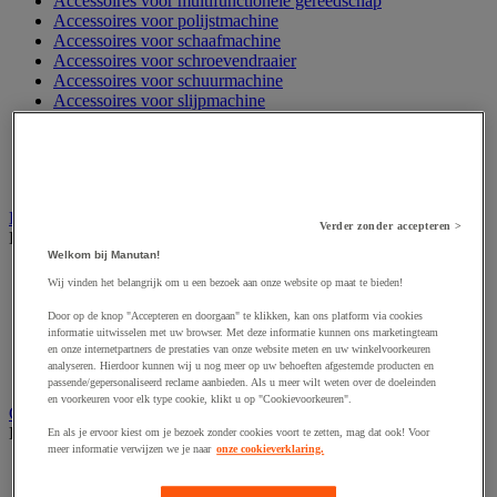
Accessoires voor multifunctionele gereedschap
Accessoires voor polijstmachine
Accessoires voor schaafmachine
Accessoires voor schroevendraaier
Accessoires voor schuurmachine
Accessoires voor slijpmachine
Accessoires voor snij- en snoeigereedschap
Accessoires voor snij-schuurmachine
Accessoires voor spijkermachine
Accessoires voor zaag
Elektrische toebehoren en verlichting
Verder zonder accepteren >
Bekijk de hele productgroep
Welkom bij Manutan!
Accessoires voor elektrisch schakelpaneel
Wij vinden het belangrijk om u een bezoek aan onze website op maat te bieden!
Batterij, oplader en kabel
Elektrische kabel
Door op de knop "Accepteren en doorgaan" te klikken, kan ons platform via cookies
Elektrische uitrusting
informatie uitwisselen met uw browser. Met deze informatie kunnen ons marketingteam
en onze internetpartners de prestaties van onze website meten en uw winkelvoorkeuren
Verlengsnoer, stekkerdoos en kapelhaspel
analyseren. Hierdoor kunnen wij u nog meer op uw behoeften afgestemde producten en
Wandcontactdoos en schakelaar
passende/gepersonaliseerd reclame aanbieden. Als u meer wilt weten over de doeleinden
en voorkeuren voor elk type cookie, klikt u op "Cookievoorkeuren".
Gereedschap opbergen
Bekijk de hele productgroep
En als je ervoor kiest om je bezoek zonder cookies voort te zetten, mag dat ook! Voor
meer informatie verwijzen we je naar
onze cookieverklaring.
Assortimentsdoos en gereedschapkoffer
Gereedschapskist en opbergtas