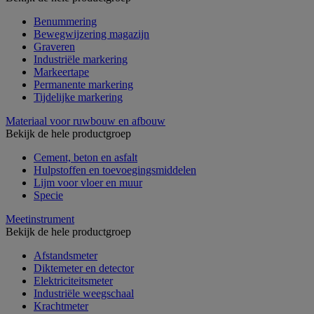
Benummering
Bewegwijzering magazijn
Graveren
Industriële markering
Markeertape
Permanente markering
Tijdelijke markering
Materiaal voor ruwbouw en afbouw
Bekijk de hele productgroep
Cement, beton en asfalt
Hulpstoffen en toevoegingsmiddelen
Lijm voor vloer en muur
Specie
Meetinstrument
Bekijk de hele productgroep
Afstandsmeter
Diktemeter en detector
Elektriciteitsmeter
Industriële weegschaal
Krachtmeter