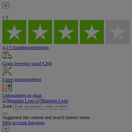
×
{ }
4,1/5 klantbeoordelingen
Gratis levering vanaf €200
Eigen montagedienst
Oplossingen op maat
Zoek
Suggested site content and search history menu
Mijn account
Inloggen
×