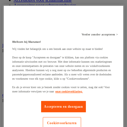
Accessoires voor schaafmachine
Accessoires voor schroevendraaier
Accessoires voor schuurmachine
Accessoires voor slijpmachine
Accessoires voor snij- en snoeigereedschap
Accessoires voor snij-schuurmachine
Accessoires voor spijkermachine
Verder zonder accepteren >
Accessoires voor zaag
Welkom bij Manutan!
Elektrische toebehoren en verlichting
Wij vinden het belangrijk om u een bezoek aan onze website op maat te bieden!
Bekijk de hele productgroep
Door op de knop "Accepteren en doorgaan" te klikken, kan ons platform via cookies
Accessoires voor elektrisch schakelpaneel
informatie uitwisselen met uw browser. Met deze informatie kunnen ons marketingteam
Batterij, oplader en kabel
en onze internetpartners de prestaties van onze website meten en uw winkelvoorkeuren
Elektrische kabel
analyseren. Hierdoor kunnen wij u nog meer op uw behoeften afgestemde producten en
passende/gepersonaliseerd reclame aanbieden. Als u meer wilt weten over de doeleinden
Elektrische uitrusting
en voorkeuren voor elk type cookie, klikt u op "Cookievoorkeuren".
Verlengsnoer, stekkerdoos en kapelhaspel
Wandcontactdoos en schakelaar
En als je ervoor kiest om je bezoek zonder cookies voort te zetten, mag dat ook! Voor
meer informatie verwijzen we je naar
onze cookieverklaring.
Gereedschap opbergen
Bekijk de hele productgroep
Accepteren en doorgaan
Assortimentsdoos en gereedschapkoffer
Gereedschapskist en opbergtas
Gereedschapskoffer en versterkte kist
Cookievoorkeuren
Verrijdbare werktafel