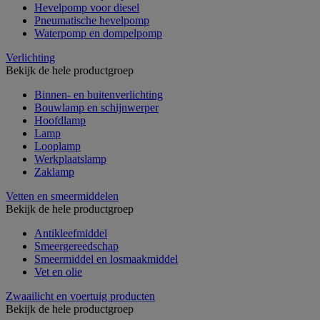
Hevelpomp voor diesel
Pneumatische hevelpomp
Waterpomp en dompelpomp
Verlichting
Bekijk de hele productgroep
Binnen- en buitenverlichting
Bouwlamp en schijnwerper
Hoofdlamp
Lamp
Looplamp
Werkplaatslamp
Zaklamp
Vetten en smeermiddelen
Bekijk de hele productgroep
Antikleefmiddel
Smeergereedschap
Smeermiddel en losmaakmiddel
Vet en olie
Zwaailicht en voertuig producten
Bekijk de hele productgroep