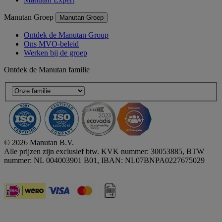
Manutan Groep
Manutan Groep
Ontdek de Manutan Group
Ons MVO-beleid
Werken bij de groep
Ontdek de Manutan familie
© 2026 Manutan B.V.
Alle prijzen zijn exclusief btw. KVK nummer: 30053885, BTW
nummer: NL 004003901 B01, IBAN: NL07BNPA0227675029
Accessibility - some points not compliant