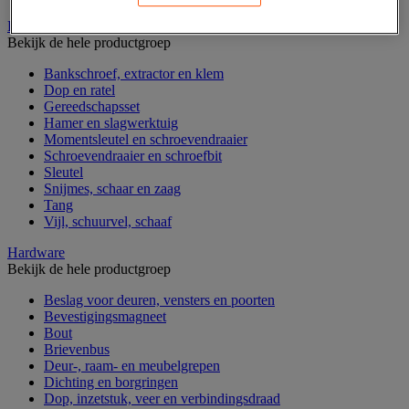
Handgereedschap
Bekijk de hele productgroep
Bankschroef, extractor en klem
Dop en ratel
Gereedschapsset
Hamer en slagwerktuig
Momentsleutel en schroevendraaier
Schroevendraaier en schroefbit
Sleutel
Snijmes, schaar en zaag
Tang
Vijl, schuurvel, schaaf
Hardware
Bekijk de hele productgroep
Beslag voor deuren, vensters en poorten
Bevestigingsmagneet
Bout
Brievenbus
Deur-, raam- en meubelgrepen
Dichting en borgringen
Dop, inzetstuk, veer en verbindingsdraad