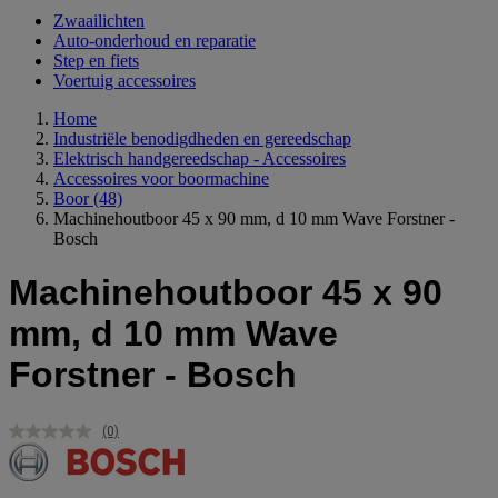
Zwaailichten
Auto-onderhoud en reparatie
Step en fiets
Voertuig accessoires
Home
Industriële benodigdheden en gereedschap
Elektrisch handgereedschap - Accessoires
Accessoires voor boormachine
Boor
(48)
Machinehoutboor 45 x 90 mm, d 10 mm Wave Forstner -
Bosch
Machinehoutboor 45 x 90
mm, d 10 mm Wave
Forstner - Bosch
(0)
Geen
scorewaarde.
Dezelfde
paginalink.