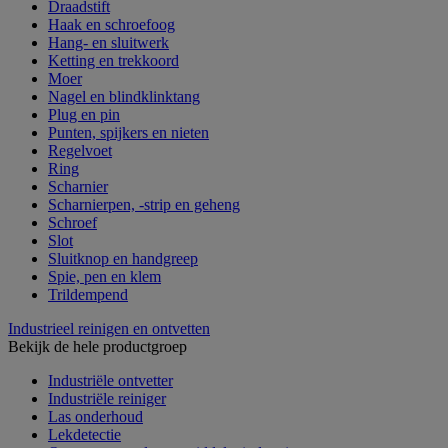
Draadstift
Haak en schroefoog
Hang- en sluitwerk
Ketting en trekkoord
Moer
Nagel en blindklinktang
Plug en pin
Punten, spijkers en nieten
Regelvoet
Ring
Scharnier
Scharnierpen, -strip en geheng
Schroef
Slot
Sluitknop en handgreep
Spie, pen en klem
Trildempend
Industrieel reinigen en ontvetten
Bekijk de hele productgroep
Industriële ontvetter
Industriële reiniger
Las onderhoud
Lekdetectie