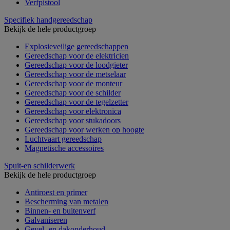
Verfpistool
Specifiek handgereedschap
Bekijk de hele productgroep
Explosieveilige gereedschappen
Gereedschap voor de elektricien
Gereedschap voor de loodgieter
Gereedschap voor de metselaar
Gereedschap voor de monteur
Gereedschap voor de schilder
Gereedschap voor de tegelzetter
Gereedschap voor elektronica
Gereedschap voor stukadoors
Gereedschap voor werken op hoogte
Luchtvaart gereedschap
Magnetische accessoires
Spuit-en schilderwerk
Bekijk de hele productgroep
Antiroest en primer
Bescherming van metalen
Binnen- en buitenverf
Galvaniseren
Gevel- en dakonderhoud