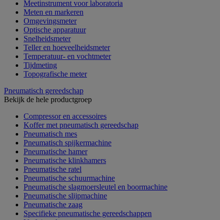
Meetinstrument voor laboratoria
Meten en markeren
Omgevingsmeter
Optische apparatuur
Snelheidsmeter
Teller en hoeveelheidsmeter
Temperatuur- en vochtmeter
Tijdmeting
Topografische meter
Pneumatisch gereedschap
Bekijk de hele productgroep
Compressor en accessoires
Koffer met pneumatisch gereedschap
Pneumatisch mes
Pneumatisch spijkermachine
Pneumatische hamer
Pneumatische klinkhamers
Pneumatische ratel
Pneumatische schuurmachine
Pneumatische slagmoersleutel en boormachine
Pneumatische slijpmachine
Pneumatische zaag
Specifieke pneumatische gereedschappen