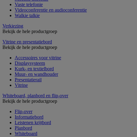
Vaste telefonie
Videoconferentie en audioconferentie
Walkie talkie
Verkiezing
Bekijk de hele productgroep
Vitrine en presentatiebord
Bekijk de hele productgroep
Accessoires voor vitrine
Displaysysteem
Kurk- en textielbord
Muur- en wandhouder
Presentatierail
Vitrine
Whiteboard, planbord en flip-over
Bekijk de hele productgroep
Flip-over
Informatiebord
Leistenen krijtbord
Planbord
Whiteboard