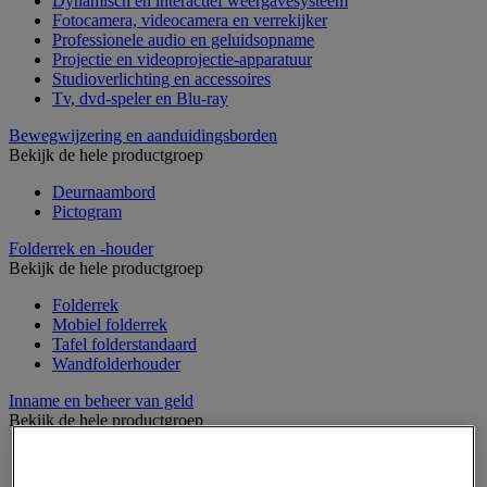
Dynamisch en interactief weergavesysteem
Fotocamera, videocamera en verrekijker
Professionele audio en geluidsopname
Projectie en videoprojectie-apparatuur
Studioverlichting en accessoires
Tv, dvd-speler en Blu-ray
Bewegwijzering en aanduidingsborden
Bekijk de hele productgroep
Deurnaambord
Pictogram
Folderrek en -houder
Bekijk de hele productgroep
Folderrek
Mobiel folderrek
Tafel folderstandaard
Wandfolderhouder
Inname en beheer van geld
Bekijk de hele productgroep
Barcode scanner en accessoires
Biljettenteller/sorteerder en valsgelddetector