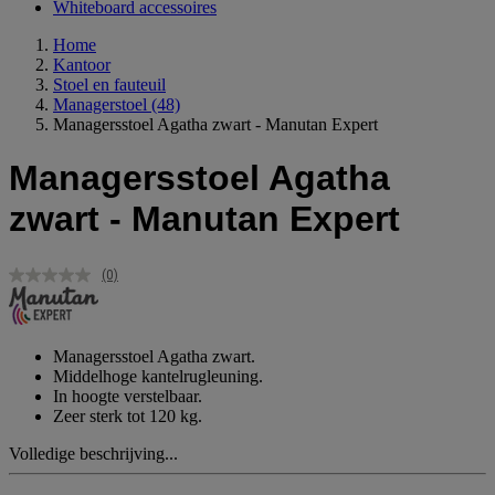
Whiteboard accessoires
Home
Kantoor
Stoel en fauteuil
Managerstoel
(48)
Managersstoel Agatha zwart - Manutan Expert
Managersstoel Agatha
zwart - Manutan Expert
(0)
Geen
scorewaarde.
Dezelfde
paginalink.
Managersstoel Agatha zwart.
Middelhoge kantelrugleuning.
In hoogte verstelbaar.
Zeer sterk tot 120 kg.
Volledige beschrijving...