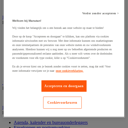
Geldkist
Valsgelddetectie en geldtelmachine
Verder zonder accepteren >
IT en multimedia
Welkom bij Manutan!
Bekijk de hele productgroep
Wij vinden het belangrijk om u een bezoek aan onze website op maat te bieden!
Accessoires voor pc, laptop en tablet
Computeraansluiting
Door op de knop "Accepteren en doorgaan" te klikken, kan ons platform via cookies
informatie uitwisselen met uw browser. Met deze informatie kunnen ons marketingteam
Computertassen
en onze internetpartners de prestaties van onze website meten en uw winkelvoorkeuren
Data opslag
analyseren. Hierdoor kunnen wij u nog meer op uw behoeften afgestemde producten en
IT-randapparatuur
passende/gepersonaliseerd reclame aanbieden. Als u meer wilt weten over de doeleinden
Netwerkapparatuur en -bedrading
en voorkeuren voor elk type cookie, klikt u op "Cookievoorkeuren".
Printer, 3D-printer en scanner
En als je ervoor kiest om je bezoek zonder cookies voort te zetten, mag dat ook! Voor
Refurbished computerapparatuur
meer informatie verwijzen we je naar
onze cookieverklaring.
Scherm-, pc- en tablethouder
Jaloezie en gordijn
Accepteren en doorgaan
Bekijk de hele productgroep
Raamdecoratie
Cookievoorkeuren
Kantoorartikelen
Bekijk de hele productgroep
Agenda, kalender en bureauonderleggers
Enveloppen en postverwerking