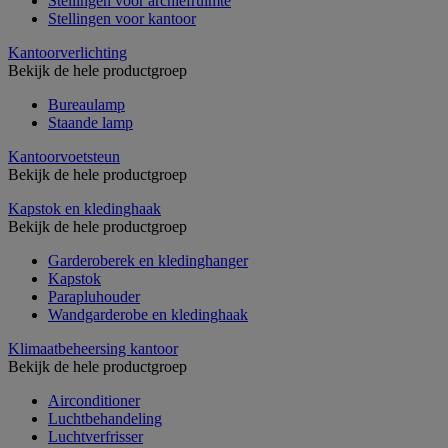
Stellingen voor archiefruimte
Stellingen voor kantoor
Kantoorverlichting
Bekijk de hele productgroep
Bureaulamp
Staande lamp
Kantoorvoetsteun
Bekijk de hele productgroep
Kapstok en kledinghaak
Bekijk de hele productgroep
Garderoberek en kledinghanger
Kapstok
Parapluhouder
Wandgarderobe en kledinghaak
Klimaatbeheersing kantoor
Bekijk de hele productgroep
Airconditioner
Luchtbehandeling
Luchtverfrisser