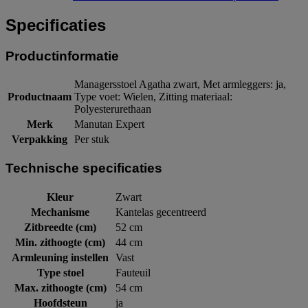
Specificaties
Productinformatie
Managersstoel Agatha zwart, Met armleggers: ja,
Productnaam
Type voet: Wielen, Zitting materiaal:
Polyesterurethaan
Merk
Manutan Expert
Verpakking
Per stuk
Technische specificaties
Kleur
Zwart
Mechanisme
Kantelas gecentreerd
Zitbreedte (cm)
52 cm
Min. zithoogte (cm)
44 cm
Armleuning instellen
Vast
Type stoel
Fauteuil
Max. zithoogte (cm)
54 cm
Hoofdsteun
ja