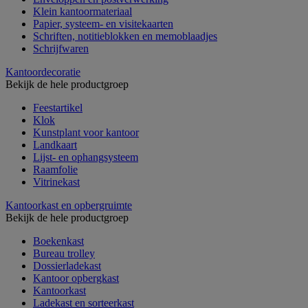
Klein kantoormateriaal
Papier, systeem- en visitekaarten
Schriften, notitieblokken en memoblaadjes
Schrijfwaren
Kantoordecoratie
Bekijk de hele productgroep
Feestartikel
Klok
Kunstplant voor kantoor
Landkaart
Lijst- en ophangsysteem
Raamfolie
Vitrinekast
Kantoorkast en opbergruimte
Bekijk de hele productgroep
Boekenkast
Bureau trolley
Dossierladekast
Kantoor opbergkast
Kantoorkast
Ladekast en sorteerkast