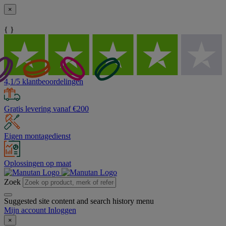
×
{ }
4,1/5 klantbeoordelingen
Gratis levering vanaf €200
Eigen montagedienst
Oplossingen op maat
Zoek
Suggested site content and search history menu
Mijn account
Inloggen
×