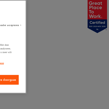
onder accepteren >
NOV 2025-NOV 2026
NL
 Met deze
analyseren.
 u meer wilt
onze
en doorgaan