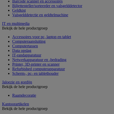
Barcode scanner en accessoires
Biljettenteller/sorteerder en valsgelddetector
Geldkist
Valsgelddetectie en geldtelmachine
IT en multimedia
Bekijk de hele productgroep
Accessoires voor pc, laptop en tablet
Computeraansluiting
Computertassen
Data opslag
IT-randapparatuur
Netwerkapparatuur en -bedrading
Printer, 3D-printer en scanner
Refurbished computerapparatuur
Scherm-, pc- en tablethouder
Jaloezie en gordijn
Bekijk de hele productgroep
Raamdecoratie
Kantoorartikelen
Bekijk de hele productgroep