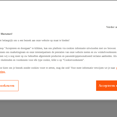
Verder z
 Manutan!
 winkelwagen
et belangrijk om u een bezoek aan onze website op maat te bieden!
nop "Accepteren en doorgaan" te klikken, kan ons platform via cookies informatie uitwisselen met uw browser.
nnen ons marketingteam en onze internetpartners de prestaties van onze website meten en uw winkelvoorkeuren 
nen wij u nog meer op uw behoeften afgestemde producten en passende/gepersonaliseerd reclame aanbieden. Als
 doeleinden en voorkeuren voor elk type cookie, klikt u op "Cookievoorkeuren".
oor kiest om je bezoek zonder cookies voort te zetten, mag dat ook! Voor meer informatie verwijzen we je naar
ring.
oorkeuren
Accepteren 