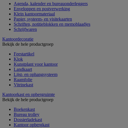
Agenda, kalender en bureauonderleggers
Enveloppen en postverwerking
Klein kantoormateriaal
Papier, systeem- en visitekaarten
Schriften, notitieblokken en memoblaadjes
Schrijfwaren
Kantoordecoratie
Bekijk de hele productgroep
Feestartikel
Klok
Kunstplant voor kantoor
Landkaart
Lijst- en ophangsysteem
Raamfolie
Vitrinekast
Kantoorkast en opbergruimte
Bekijk de hele productgroep
Boekenkast
Bureau trolley
Dossierladekast
Kantoor opbergkast