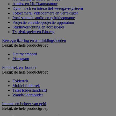
Audio- en Hi-Fi-apparatuur
Dynamisch en interactief weergavesysteem
Fotocamera, videocamera en verrekijker
Professionele audio en geluidsopname
Projectie en videoprojectie-apparatuur
Studioverlichting en accessoires
Tv, dvd-speler en Blu-ray
Bewegwijzering en aanduidingsborden
Bekijk de hele productgroep
Deurnaambord
Pictogram
Folderrek en -houder
Bekijk de hele productgroep
Folderrek
Mobiel folderrek
Tafel folderstandaard
Wandfolderhouder
Inname en beheer van geld
Bekijk de hele productgroep