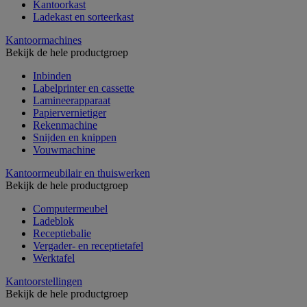
Kantoorkast
Ladekast en sorteerkast
Kantoormachines
Bekijk de hele productgroep
Inbinden
Labelprinter en cassette
Lamineerapparaat
Papiervernietiger
Rekenmachine
Snijden en knippen
Vouwmachine
Kantoormeubilair en thuiswerken
Bekijk de hele productgroep
Computermeubel
Ladeblok
Receptiebalie
Vergader- en receptietafel
Werktafel
Kantoorstellingen
Bekijk de hele productgroep