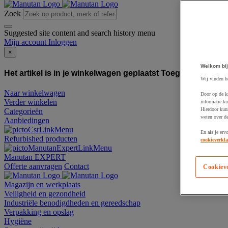
Zoek
Suggested site content and search history menu
Mijn account
Inloggen
×
Welkom bij
Het artikel is in je winkelwagen geplaatst
Toegevoegd aan
Wij vinden h
Naar winkelwagen
Door op de k
Verder winkelen
informatie ku
Hierdoor kun
Categorieën
weten over de
Aanbiedingen
En als je erv
Refurbished producten
cookieverkla
Manutan EXPERT
Offerte aanvragen
Contact
Cookiev
Magazijn en werkplaats
Veiligheid en gezondheid
Industriële benodigdheden en gereedschap
Verpakking en opslag
Hygiëne