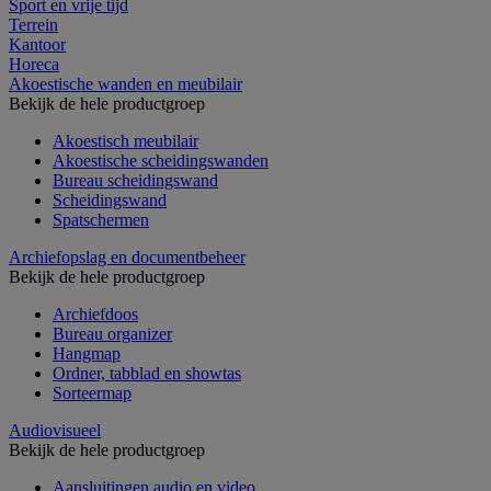
Sport en vrije tijd
Terrein
Kantoor
Horeca
Akoestische wanden en meubilair
Bekijk de hele productgroep
Akoestisch meubilair
Akoestische scheidingswanden
Bureau scheidingswand
Scheidingswand
Spatschermen
Archiefopslag en documentbeheer
Bekijk de hele productgroep
Archiefdoos
Bureau organizer
Hangmap
Ordner, tabblad en showtas
Sorteermap
Audiovisueel
Bekijk de hele productgroep
Aansluitingen audio en video