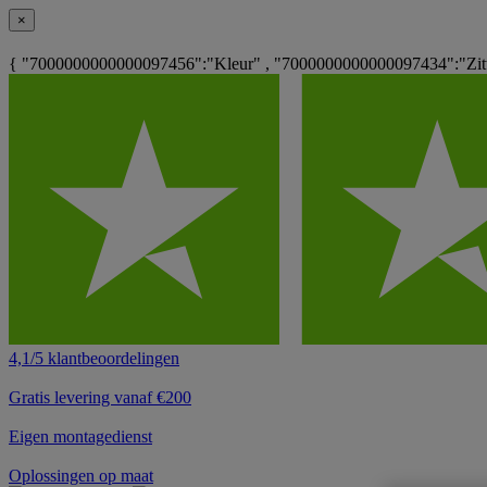
×
{ "7000000000000097456":"Kleur" , "7000000000000097434":"Zitti
4,1/5 klantbeoordelingen
Gratis levering vanaf €200
Eigen montagedienst
Oplossingen op maat