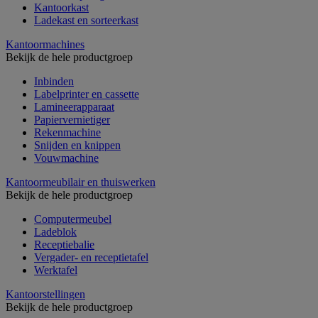
Kantoorkast
Ladekast en sorteerkast
Kantoormachines
Bekijk de hele productgroep
Inbinden
Labelprinter en cassette
Lamineerapparaat
Papiervernietiger
Rekenmachine
Snijden en knippen
Vouwmachine
Kantoormeubilair en thuiswerken
Bekijk de hele productgroep
Computermeubel
Ladeblok
Receptiebalie
Vergader- en receptietafel
Werktafel
Kantoorstellingen
Bekijk de hele productgroep