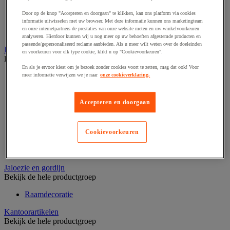
Barcode scanner en accessoires
Biljettenteller/sorteerder en valsgelddetector
Door op de knop "Accepteren en doorgaan" te klikken, kan ons platform via cookies
informatie uitwisselen met uw browser. Met deze informatie kunnen ons marketingteam
Geldkist
en onze internetpartners de prestaties van onze website meten en uw winkelvoorkeuren
Valsgelddetectie en geldtelmachine
analyseren. Hierdoor kunnen wij u nog meer op uw behoeften afgestemde producten en
passende/gepersonaliseerd reclame aanbieden. Als u meer wilt weten over de doeleinden
IT en multimedia
en voorkeuren voor elk type cookie, klikt u op "Cookievoorkeuren".
Bekijk de hele productgroep
En als je ervoor kiest om je bezoek zonder cookies voort te zetten, mag dat ook! Voor
Accessoires voor pc, laptop en tablet
meer informatie verwijzen we je naar
onze cookieverklaring.
Computeraansluiting
Computertassen
Accepteren en doorgaan
Data opslag
IT-randapparatuur
Netwerkapparatuur en -bedrading
Printer, 3D-printer en scanner
Cookievoorkeuren
Refurbished computerapparatuur
Scherm-, pc- en tablethouder
Jaloezie en gordijn
Bekijk de hele productgroep
Raamdecoratie
Kantoorartikelen
Bekijk de hele productgroep