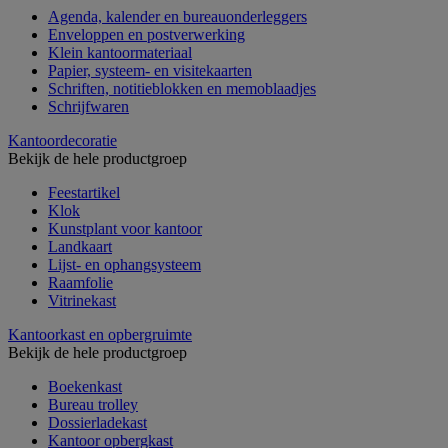
Agenda, kalender en bureauonderleggers
Enveloppen en postverwerking
Klein kantoormateriaal
Papier, systeem- en visitekaarten
Schriften, notitieblokken en memoblaadjes
Schrijfwaren
Kantoordecoratie
Bekijk de hele productgroep
Feestartikel
Klok
Kunstplant voor kantoor
Landkaart
Lijst- en ophangsysteem
Raamfolie
Vitrinekast
Kantoorkast en opbergruimte
Bekijk de hele productgroep
Boekenkast
Bureau trolley
Dossierladekast
Kantoor opbergkast