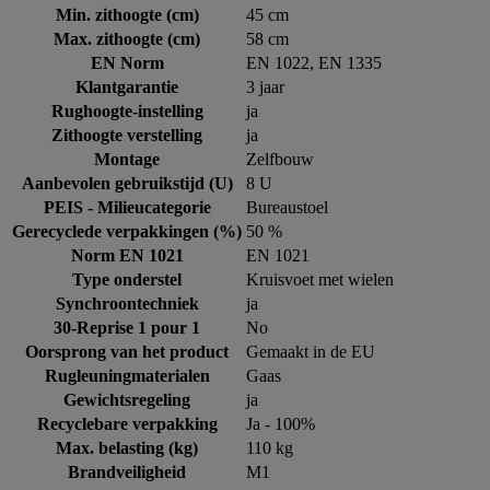
Min. zithoogte (cm)
45 cm
Max. zithoogte (cm)
58 cm
EN Norm
EN 1022, EN 1335
Klantgarantie
3 jaar
Rughoogte-instelling
ja
Zithoogte verstelling
ja
Montage
Zelfbouw
Aanbevolen gebruikstijd (U)
8 U
PEIS - Milieucategorie
Bureaustoel
Gerecyclede verpakkingen (%)
50 %
Norm EN 1021
EN 1021
Type onderstel
Kruisvoet met wielen
Synchroontechniek
ja
30-Reprise 1 pour 1
No
Oorsprong van het product
Gemaakt in de EU
Rugleuningmaterialen
Gaas
Gewichtsregeling
ja
Recyclebare verpakking
Ja - 100%
Max. belasting (kg)
110 kg
Brandveiligheid
M1