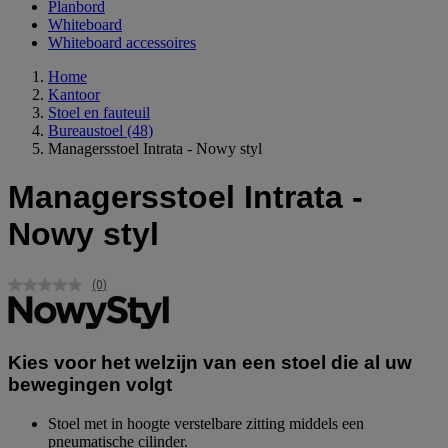
Planbord
Whiteboard
Whiteboard accessoires
Home
Kantoor
Stoel en fauteuil
Bureaustoel
(48)
Managersstoel Intrata - Nowy styl
Managersstoel Intrata -
Nowy styl
(0)
Geen
scorewaarde.
Dezelfde
paginalink.
Kies voor het welzijn van een stoel die al uw
bewegingen volgt
Stoel met in hoogte verstelbare zitting middels een
pneumatische cilinder.