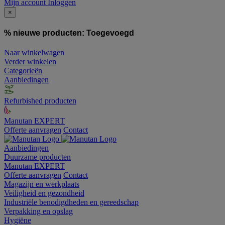
Mijn account
Inloggen
×
% nieuwe producten:
Toegevoegd
Naar winkelwagen
Verder winkelen
Categorieën
Aanbiedingen
Refurbished producten
Manutan EXPERT
Offerte aanvragen
Contact
Aanbiedingen
Duurzame producten
Manutan EXPERT
Offerte aanvragen
Contact
Magazijn en werkplaats
Veiligheid en gezondheid
Industriële benodigdheden en gereedschap
Verpakking en opslag
Hygiëne