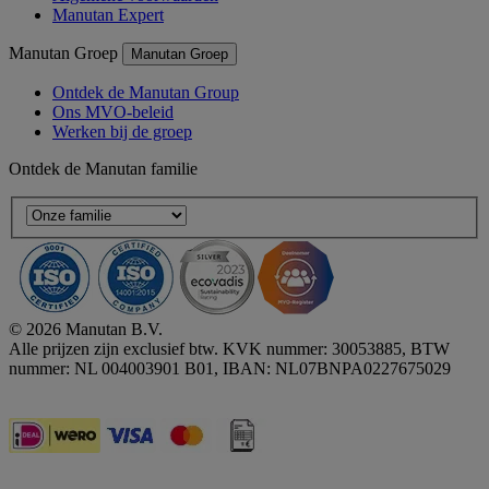
Manutan Expert
Manutan Groep
Manutan Groep
Ontdek de Manutan Group
Ons MVO-beleid
Werken bij de groep
Ontdek de Manutan familie
© 2026 Manutan B.V.
Alle prijzen zijn exclusief btw. KVK nummer: 30053885, BTW
nummer: NL 004003901 B01, IBAN: NL07BNPA0227675029
Accessibility - some points not compliant