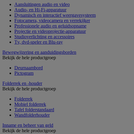
Aansluitingen audio en video
Audio- en Hi-Fi-apparatuur
Dynamisch en interactief weergavesysteem
Fotocamera, videocamera en verrekijker
Professionele audio en geluidsopname
Projectie en videoprojectie-apparatuur
Studioverlichting en accessoires
Tv, dvd-speler en Blu-ray
Bewegwijzering en aanduidingsborden
Bekijk de hele productgroep
Deurnaambord
Pictogram
Folderrek en -houder
Bekijk de hele productgroep
Folderrek
Mobiel folderrek
Tafel folderstandaard
Wandfolderhouder
Inname en beheer van geld
Bekijk de hele productgroep