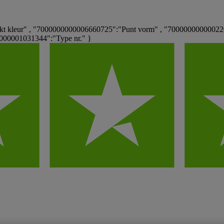
 kleur" , "7000000000006660725":"Punt vorm" , "700000000000220
0000001031344":"Type nr." }