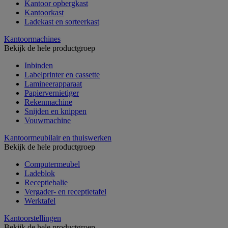
Kantoor opbergkast
Kantoorkast
Ladekast en sorteerkast
Kantoormachines
Bekijk de hele productgroep
Inbinden
Labelprinter en cassette
Lamineerapparaat
Papiervernietiger
Rekenmachine
Snijden en knippen
Vouwmachine
Kantoormeubilair en thuiswerken
Bekijk de hele productgroep
Computermeubel
Ladeblok
Receptiebalie
Vergader- en receptietafel
Werktafel
Kantoorstellingen
Bekijk de hele productgroep