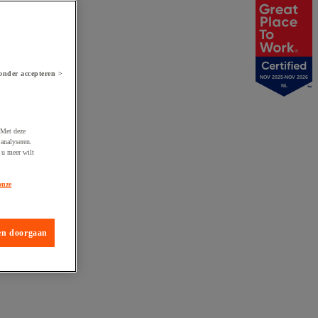
onder accepteren >
NOV 2025-NOV 2026
NL
 Met deze
analyseren.
 u meer wilt
onze
en doorgaan