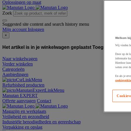
Oplossingen op maat
Zoek
Suggested site content and search history menu
Mijn account
Inloggen
×
Welkom bij
Wij vinden h
Het artikel is in je winkelwagen geplaatst
Toegevoegd aan
Door op de k
Naar winkelwagen
informatie ku
Hierdoor kun
Verder winkelen
weten over de
Categorieën
Aanbiedingen
En als je erv
cookieverkla
Refurbished producten
Manutan EXPERT
Cookiev
Offerte aanvragen
Contact
Magazijn en werkplaats
Veiligheid en gezondheid
Industriële benodigdheden en gereedschap
Verpakking en opslag