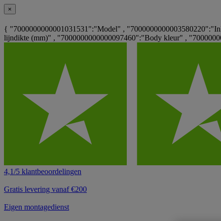
×
{ "7000000000001031531":"Model" , "7000000000003580220":"Inkt
lijndikte (mm)" , "7000000000000097460":"Body kleur" , "700000
4,1/5 klantbeoordelingen
Gratis levering vanaf €200
Eigen montagedienst