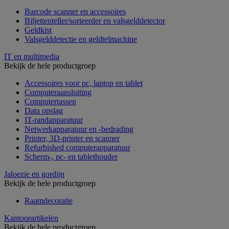
Barcode scanner en accessoires
Biljettenteller/sorteerder en valsgelddetector
Geldkist
Valsgelddetectie en geldtelmachine
IT en multimedia
Bekijk de hele productgroep
Accessoires voor pc, laptop en tablet
Computeraansluiting
Computertassen
Data opslag
IT-randapparatuur
Netwerkapparatuur en -bedrading
Printer, 3D-printer en scanner
Refurbished computerapparatuur
Scherm-, pc- en tablethouder
Jaloezie en gordijn
Bekijk de hele productgroep
Raamdecoratie
Kantoorartikelen
Bekijk de hele productgroep