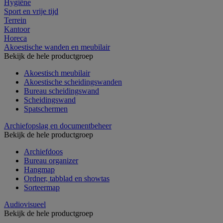
Hygiëne
Sport en vrije tijd
Terrein
Kantoor
Horeca
Akoestische wanden en meubilair
Bekijk de hele productgroep
Akoestisch meubilair
Akoestische scheidingswanden
Bureau scheidingswand
Scheidingswand
Spatschermen
Archiefopslag en documentbeheer
Bekijk de hele productgroep
Archiefdoos
Bureau organizer
Hangmap
Ordner, tabblad en showtas
Sorteermap
Audiovisueel
Bekijk de hele productgroep