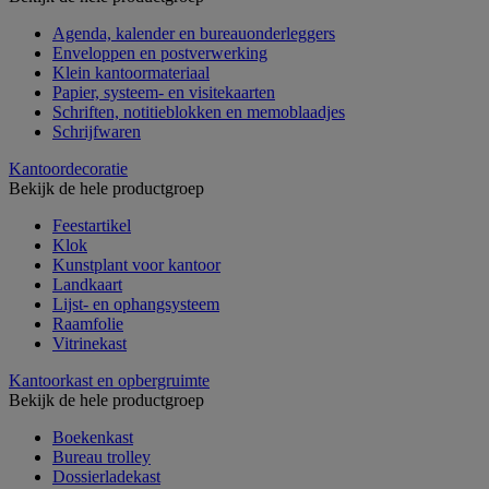
Agenda, kalender en bureauonderleggers
Enveloppen en postverwerking
Klein kantoormateriaal
Papier, systeem- en visitekaarten
Schriften, notitieblokken en memoblaadjes
Schrijfwaren
Kantoordecoratie
Bekijk de hele productgroep
Feestartikel
Klok
Kunstplant voor kantoor
Landkaart
Lijst- en ophangsysteem
Raamfolie
Vitrinekast
Kantoorkast en opbergruimte
Bekijk de hele productgroep
Boekenkast
Bureau trolley
Dossierladekast