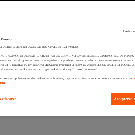
Verder z
 Manutan!
et belangrijk om u een bezoek aan onze website op maat te bieden!
 winkelwagen
nop "Accepteren en doorgaan" te klikken, kan ons platform via cookies informatie uitwisselen met uw browser.
nnen ons marketingteam en onze internetpartners de prestaties van onze website meten en uw winkelvoorkeuren 
nen wij u nog meer op uw behoeften afgestemde producten en passende/gepersonaliseerd reclame aanbieden. Als
 doeleinden en voorkeuren voor elk type cookie, klikt u op "Cookievoorkeuren".
oor kiest om je bezoek zonder cookies voort te zetten, mag dat ook! Voor meer informatie verwijzen we je naar
ring.
oorkeuren
Accepteren 