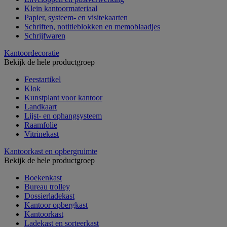
Klein kantoormateriaal
Papier, systeem- en visitekaarten
Schriften, notitieblokken en memoblaadjes
Schrijfwaren
Kantoordecoratie
Bekijk de hele productgroep
Feestartikel
Klok
Kunstplant voor kantoor
Landkaart
Lijst- en ophangsysteem
Raamfolie
Vitrinekast
Kantoorkast en opbergruimte
Bekijk de hele productgroep
Boekenkast
Bureau trolley
Dossierladekast
Kantoor opbergkast
Kantoorkast
Ladekast en sorteerkast