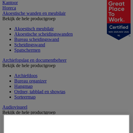
Kantoor
Horeca
Akoestische wanden en meubilair
Bekijk de hele productgroep
Akoestisch meubilair
NOV 2025-NOV 2026
Akoestische scheidingswanden
NL
Bureau scheidingswand
Scheidingswand
Spatschermen
Archiefopslag en documentbeheer
Bekijk de hele productgroep
Archiefdoos
Bureau organizer
Hangmap
Ordner, tabblad en showtas
Sorteermap
Audiovisueel
Bekijk de hele productgroep
Aansluitingen audio en video
Audio- en Hi-Fi-apparatuur