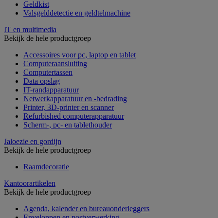
Geldkist
Valsgelddetectie en geldtelmachine
IT en multimedia
Bekijk de hele productgroep
Accessoires voor pc, laptop en tablet
Computeraansluiting
Computertassen
Data opslag
IT-randapparatuur
Netwerkapparatuur en -bedrading
Printer, 3D-printer en scanner
Refurbished computerapparatuur
Scherm-, pc- en tablethouder
Jaloezie en gordijn
Bekijk de hele productgroep
Raamdecoratie
Kantoorartikelen
Bekijk de hele productgroep
Agenda, kalender en bureauonderleggers
Enveloppen en postverwerking