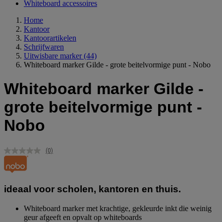
Whiteboard accessoires
Home
Kantoor
Kantoorartikelen
Schrijfwaren
Uitwisbare marker
(44)
Whiteboard marker Gilde - grote beitelvormige punt - Nobo
Whiteboard marker Gilde -
grote beitelvormige punt -
Nobo
(0)
Geen
scorewaarde.
Dezelfde
paginalink.
ideaal voor scholen, kantoren en thuis.
Whiteboard marker met krachtige, gekleurde inkt die weinig
geur afgeeft en opvalt op whiteboards