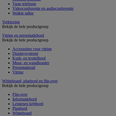
Vaste telefonie
Videoconferentie en audioconferentie
Walkie talkie
Verkiezing
Bekijk de hele productgroep
Vitrine en presentatiebord
Bekijk de hele productgroep
Accessoires voor vitrine
Displaysysteem
Kurk- en textielbord
Muur- en wandhouder
Presentatierail
Vitrine
Whiteboard, planbord en flip-over
Bekijk de hele productgroep
Flip-over
Informatiebord
Leistenen krijtbord
Planbord
Whiteboard