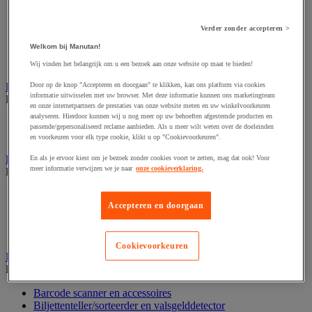
Dynamisch en interactief weergavesysteem
Fotocamera, videocamera en verrekijker
Professionele audio en geluidsopname
Verder zonder accepteren >
Projectie en videoprojectie-apparatuur
Welkom bij Manutan!
Studioverlichting en accessoires
Tv, dvd-speler en Blu-ray
Wij vinden het belangrijk om u een bezoek aan onze website op maat te bieden!
Bewegwijzering en aanduidingsborden
Door op de knop "Accepteren en doorgaan" te klikken, kan ons platform via cookies
informatie uitwisselen met uw browser. Met deze informatie kunnen ons marketingteam
Bekijk de hele productgroep
en onze internetpartners de prestaties van onze website meten en uw winkelvoorkeuren
analyseren. Hierdoor kunnen wij u nog meer op uw behoeften afgestemde producten en
Deurnaambord
passende/gepersonaliseerd reclame aanbieden. Als u meer wilt weten over de doeleinden
Pictogram
en voorkeuren voor elk type cookie, klikt u op "Cookievoorkeuren".
Folderrek en -houder
En als je ervoor kiest om je bezoek zonder cookies voort te zetten, mag dat ook! Voor
meer informatie verwijzen we je naar
onze cookieverklaring.
Bekijk de hele productgroep
Folderrek
Accepteren en doorgaan
Mobiel folderrek
Tafel folderstandaard
Wandfolderhouder
Cookievoorkeuren
Inname en beheer van geld
Bekijk de hele productgroep
Barcode scanner en accessoires
Biljettenteller/sorteerder en valsgelddetector