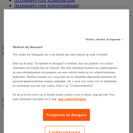
Accessoires voor schaafmachine
Accessoires voor schroevendraaier
Accessoires voor schuurmachine
Accessoires voor slijpmachine
Accessoires voor snij- en snoeigereedschap
Accessoires voor snij-schuurmachine
Accessoires voor spijkermachine
Accessoires voor zaag
Verder zonder accepteren >
Elektrische toebehoren en verlichting
Welkom bij Manutan!
Bekijk de hele productgroep
Wij vinden het belangrijk om u een bezoek aan onze website op maat te bieden!
Accessoires voor elektrisch schakelpaneel
Door op de knop "Accepteren en doorgaan" te klikken, kan ons platform via cookies
Batterij, oplader en kabel
informatie uitwisselen met uw browser. Met deze informatie kunnen ons marketingteam
en onze internetpartners de prestaties van onze website meten en uw winkelvoorkeuren
Elektrische kabel
analyseren. Hierdoor kunnen wij u nog meer op uw behoeften afgestemde producten en
Elektrische uitrusting
passende/gepersonaliseerd reclame aanbieden. Als u meer wilt weten over de doeleinden
Verlengsnoer, stekkerdoos en kapelhaspel
en voorkeuren voor elk type cookie, klikt u op "Cookievoorkeuren".
Wandcontactdoos en schakelaar
En als je ervoor kiest om je bezoek zonder cookies voort te zetten, mag dat ook! Voor
Gereedschap opbergen
meer informatie verwijzen we je naar
onze cookieverklaring.
Bekijk de hele productgroep
Assortimentsdoos en gereedschapkoffer
Accepteren en doorgaan
Gereedschapskist en opbergtas
Gereedschapskoffer en versterkte kist
Verrijdbare werktafel
Cookievoorkeuren