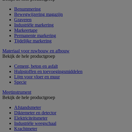
Benummering
Bewegwijzering magazijn
Graveren
Industriële markering
Markeertape
Permanente markering
Tijdelijke markering
Materiaal voor ruwbouw en afbouw
Bekijk de hele productgroep
Cement, beton en asfalt
Hulpstoffen en toevoegingsmiddelen
Lijm voor vloer en muur
Specie
Meetinstrument
Bekijk de hele productgroep
Afstandsmeter
Diktemeter en detector
Elektriciteitsmeter
Industriële weegschaal
Krachtmeter