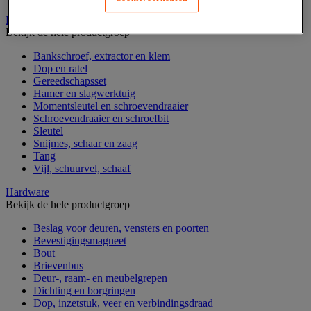
Handgereedschap
Bekijk de hele productgroep
Bankschroef, extractor en klem
Dop en ratel
Gereedschapsset
Hamer en slagwerktuig
Momentsleutel en schroevendraaier
Schroevendraaier en schroefbit
Sleutel
Snijmes, schaar en zaag
Tang
Vijl, schuurvel, schaaf
Hardware
Bekijk de hele productgroep
Beslag voor deuren, vensters en poorten
Bevestigingsmagneet
Bout
Brievenbus
Deur-, raam- en meubelgrepen
Dichting en borgringen
Dop, inzetstuk, veer en verbindingsdraad