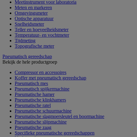
Meetinstrument voor laboratoria
Meten en markeren
Omgevingsmeter
Optische apparatuur
Snelheidsmeter
Teller en hoeveelheidsmeter
Temperatuur- en vochtmeter
Tijdmeting
Topografische meter
Pneumatisch gereedschap
Bekijk de hele productgroep
Compressor en accessoires
Koffer met pneumatisch gereedschap
Pneumatisch mes
Pneumatisch spijkermachine
Pneumatische hamer
Pneumatische klinkhamers
Pneumatische ratel
Pneumatische schuurmachine
Pneumatische slagmoersleutel en boormachine
Pneumatische slijpmachine
Pneumatische zaag
Specifieke pneumatische gereedschappen