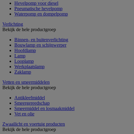
Hevelpomp voor diesel
Pneumatische hevelpomp
Waterpomp en dompelpomp
Verlichting
Bekijk de hele productgroep
Binnen- en buitenverlichting
Bouwlamp en schijnwerper
Hoofdlamp
Lamp
Looplamp
Werkplaatslamp
Zaklamp
Vetten en smeermiddelen
Bekijk de hele productgroep
Antikleefmiddel
Smeergereedschap
Smeermiddel en losmaakmiddel
Vet en olie
Zwaailicht en voertuig producten
Bekijk de hele productgroep