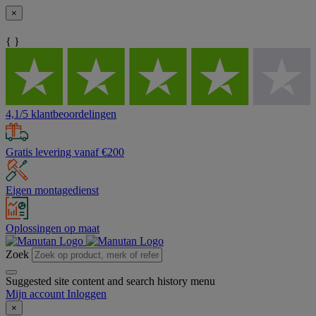
×
{ }
4,1/5 klantbeoordelingen
Gratis levering vanaf €200
Eigen montagedienst
Oplossingen op maat
Zoek
Suggested site content and search history menu
Mijn account
Inloggen
×