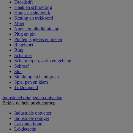
Draadstift
Haak en schroefoog
Hang- en sluitwerk
Ketting en trekkoord
Moer
Nagel en blindklinktang
Plug en pin
Punten, spijkers en nieten
Regelvoet
Ring
Scharnier
Scharnierpen, -strip en geheng
Schroef
Slot
Sluitknop en handgreep
Spie, pen en klem
Trildempend
Industrieel reinigen en ontvetten
Bekijk de hele productgroep
Industriële ontvetter
Industriële reiniger
Las onderhoud
Lekdetectie