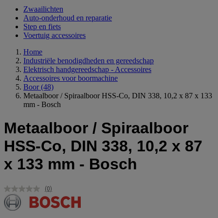
Zwaailichten
Auto-onderhoud en reparatie
Step en fiets
Voertuig accessoires
Home
Industriële benodigdheden en gereedschap
Elektrisch handgereedschap - Accessoires
Accessoires voor boormachine
Boor
(48)
Metaalboor / Spiraalboor HSS-Co, DIN 338, 10,2 x 87 x 133
mm - Bosch
Metaalboor / Spiraalboor
HSS-Co, DIN 338, 10,2 x 87
x 133 mm - Bosch
(0)
Geen
scorewaarde.
Dezelfde
paginalink.