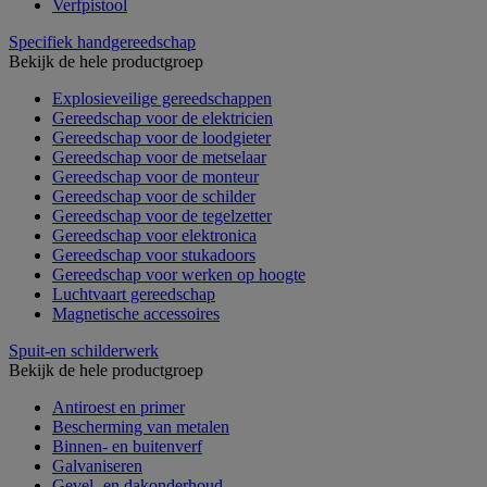
Verfpistool
Specifiek handgereedschap
Bekijk de hele productgroep
Explosieveilige gereedschappen
Gereedschap voor de elektricien
Gereedschap voor de loodgieter
Gereedschap voor de metselaar
Gereedschap voor de monteur
Gereedschap voor de schilder
Gereedschap voor de tegelzetter
Gereedschap voor elektronica
Gereedschap voor stukadoors
Gereedschap voor werken op hoogte
Luchtvaart gereedschap
Magnetische accessoires
Spuit-en schilderwerk
Bekijk de hele productgroep
Antiroest en primer
Bescherming van metalen
Binnen- en buitenverf
Galvaniseren
Gevel- en dakonderhoud